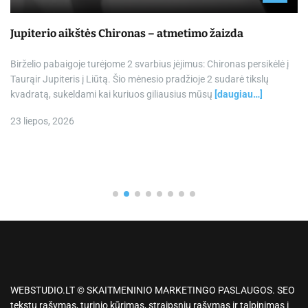
Jupiterio aikštės Chironas – atmetimo žaizda
Birželio pabaigoje turėjome 2 svarbius įėjimus: Chironas persikėlė į
Taurąir Jupiteris į Liūtą. Šio mėnesio pradžioje 2 sudarė tikslų
kvadratą, sukeldami kai kuriuos giliausius mūsų
[daugiau…]
23 liepos, 2026
WEBSTUDIO.LT © SKAITMENINIO MARKETINGO PASLAUGOS. SEO
tekstų rašymas, turinio kūrimas, straipsnių rašymas ir talpinimas į