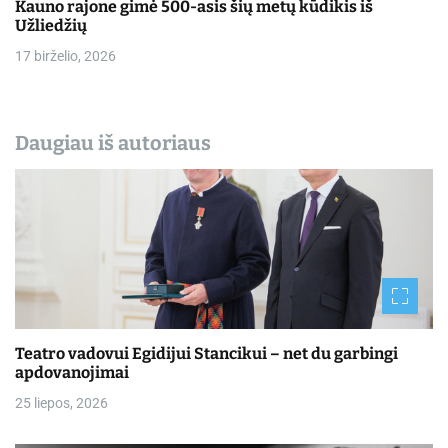
Kauno rajone gimė 500-asis šių metų kūdikis iš
Užliedžių
17 birželio, 2026
Daugiau iš autoriaus
Teatro vadovui Egidijui Stancikui – net du garbingi
apdovanojimai
25 liepos, 2026