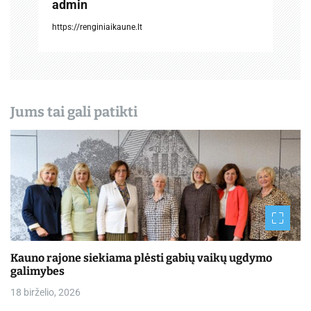
admin
a
https://renginiaikaune.lt
š
ų
Jums tai gali patikti
Kauno rajone siekiama plėsti gabių vaikų ugdymo
galimybes
18 birželio, 2026