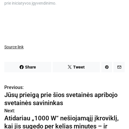
prie iniciatyvos įgyvendinimo.
Source link
Share
Tweet
Previous:
N
Jūsų prieigą prie šios svetainės apribojo
a
svetainės savininkas
v
Next:
Atidariau „1000 W“ nešiojamąjį įkroviklį,
i
kai jis sugedo per kelias minutes – ir