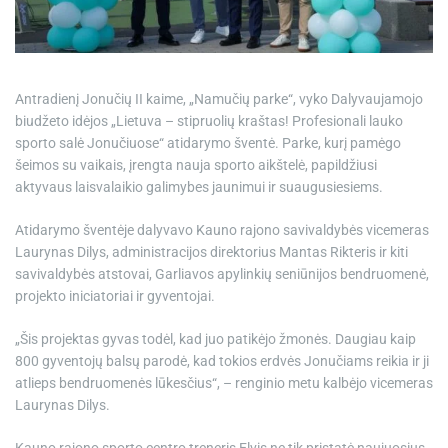
e
Antradienį Jonučių II kaime, „Namučių parke“, vyko Dalyvaujamojo
biudžeto idėjos „Lietuva – stipruolių kraštas! Profesionali lauko
sporto salė Jonučiuose“ atidarymo šventė. Parke, kurį pamėgo
šeimos su vaikais, įrengta nauja sporto aikštelė, papildžiusi
aktyvaus laisvalaikio galimybes jaunimui ir suaugusiesiems.
Atidarymo šventėje dalyvavo Kauno rajono savivaldybės vicemeras
Laurynas Dilys, administracijos direktorius Mantas Rikteris ir kiti
savivaldybės atstovai, Garliavos apylinkių seniūnijos bendruomenė,
projekto iniciatoriai ir gyventojai.
„Šis projektas gyvas todėl, kad juo patikėjo žmonės. Daugiau kaip
800 gyventojų balsų parodė, kad tokios erdvės Jonučiams reikia ir ji
atlieps bendruomenės lūkesčius“, – renginio metu kalbėjo vicemeras
Laurynas Dilys.