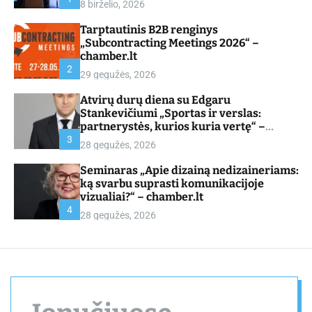
8 birželio, 2026
d
e
Tarptautinis B2B renginys
„Subcontracting Meetings 2026“ –
chamber.lt
2
29 gegužės, 2026
Atvirų durų diena su Edgaru
Stankevičiumi „Sportas ir verslas:
partnerystės, kurios kuria vertę“ –
chamber.lt
3
28 gegužės, 2026
Seminaras „Apie dizainą nedizaineriams:
ką svarbu suprasti komunikacijoje
vizualiai?“ – chamber.lt
4
28 gegužės, 2026