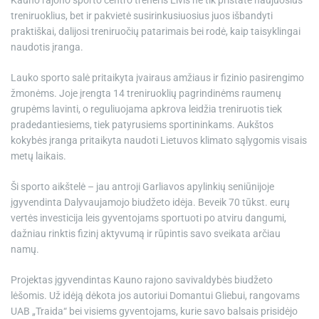
Kauno rajono sporto centro treneris Elvis ne tik pristatė naujuosius
treniruoklius, bet ir pakvietė susirinkusiuosius juos išbandyti
praktiškai, dalijosi treniruočių patarimais bei rodė, kaip taisyklingai
naudotis įranga.
Lauko sporto salė pritaikyta įvairaus amžiaus ir fizinio pasirengimo
žmonėms. Joje įrengta 14 treniruoklių pagrindinėms raumenų
grupėms lavinti, o reguliuojama apkrova leidžia treniruotis tiek
pradedantiesiems, tiek patyrusiems sportininkams. Aukštos
kokybės įranga pritaikyta naudoti Lietuvos klimato sąlygomis visais
metų laikais.
Ši sporto aikštelė – jau antroji Garliavos apylinkių seniūnijoje
įgyvendinta Dalyvaujamojo biudžeto idėja. Beveik 70 tūkst. eurų
vertės investicija leis gyventojams sportuoti po atviru dangumi,
dažniau rinktis fizinį aktyvumą ir rūpintis savo sveikata arčiau
namų.
Projektas įgyvendintas Kauno rajono savivaldybės biudžeto
lėšomis. Už idėją dėkota jos autoriui Domantui Gliebui, rangovams
UAB „Traida“ bei visiems gyventojams, kurie savo balsais prisidėjo