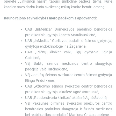
operetė „Linksmoji našlė“, tapusi simboline padėka tiems, kurie
kasdien savo darbu kuria sveikesnę mūsų krašto bendruomenę.
Kauno rajono savivaldybės mero padėkomis apdovanoti:
UAB „InMedica“ Domeikavos padalinio bendrosios
praktikos slaugytoja Žaneta Matuliauskienė,
UAB „InMedica“ Garliavos padalinio šeimos gydytoja,
gydytoja endokrinologė Ina Žagarienė,
UAB „Pilėnų klinika“ vaikų ligų gydytoja Egidija
Gaidienė,
VšĮ Babtų šeimos medicinos centro slaugytojo
padėjėja Valė Turčinskienė,
VšĮ Jonučių šeimos sveikatos centro šeimos gydytoja
Elinga Pridotkienė,
UAB „Ąžuolyno šeimos sveikatos centro“ bendrosios
praktikos slaugytoja, akušerė Agnė Astrauskė,
UAB „Raudondvario klinikos“ akušerė Agnė Šabonė,
VšĮ Pakaunės pirminės sveikatos priežiūros centro
bendrosios praktikos slaugytoja ir fizinės medicinos
bei reabilitacijos specialistė Marijona Chlastauskienė,