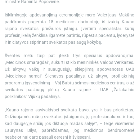
ministrė Raminta Popovienė.
Iškilmingoje apdovanojimų ceremonijoje mero Valerijaus Makūno
padėkomis pagerbta 18 medicinos darbuotojų iš įvairių Kauno
rajono sveikatos priežiūros įstaigų. Įvertinti specialistai, kurių
profesinį kelią ženklina ilgametė patirtis, rūpestis pacientu, lyderystė
ir iniciatyvos stiprinant sveikatos paslaugų kokybę.
Šventės metu taip pat įteikti trys specialūs apdovanojimai
„Medicinos smaragdai“, sukurti stiklo menininkės Valdos Verikaitės.
Už aktyvų vaikų ir suaugusiųjų skiepijimą apdovanotas UAB
„Medicinos namai“ Šlienavos padalinys, už aktyvų profilaktinių
programų įgyvendinimą – VšĮ Babtų šeimos medicinos centras, o už
sveikatos paslaugų plėtrą Kauno rajone – UAB „Žaliakalnio
poliklinikos“ Vijūkų padalinys.
„Kauno rajono savivaldybei sveikata buvo, yra ir bus prioritetas.
Didžiuojamės mūsų sveikatos įstaigomis, jų profesionalumu ir tuo,
kad daugelyje sričių jos diktuoja madas šalyje“, – teigė vicemeras
Laurynas Dilys, pabrėždamas, jog medicinos bendruomenė
neabejotinai daro pasaulį geresnį ir šviesesnį.