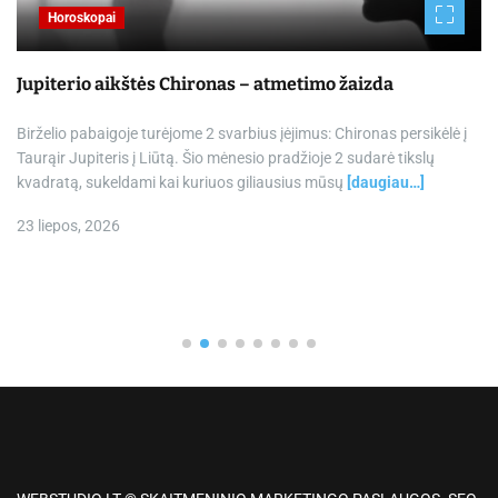
Horoskopai
Jupiterio aikštės Chironas – atmetimo žaizda
Birželio pabaigoje turėjome 2 svarbius įėjimus: Chironas persikėlė į
Taurąir Jupiteris į Liūtą. Šio mėnesio pradžioje 2 sudarė tikslų
kvadratą, sukeldami kai kuriuos giliausius mūsų
[daugiau…]
23 liepos, 2026