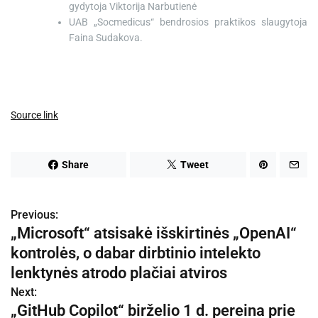
gydytoja Viktorija Narbutienė
UAB „Socmedicus“ bendrosios praktikos slaugytoja
Faina Sudakova.
Source link
Share
Tweet
Previous:
N
„Microsoft“ atsisakė išskirtinės „OpenAI“
a
kontrolės, o dabar dirbtinio intelekto
v
lenktynės atrodo plačiai atviros
Next:
i
„GitHub Copilot“ birželio 1 d. pereina prie