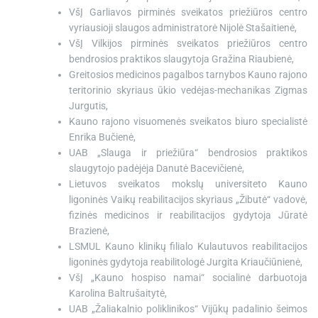
VšĮ Garliavos pirminės sveikatos priežiūros centro
vyriausioji slaugos administratorė Nijolė Stašaitienė,
VšĮ Vilkijos pirminės sveikatos priežiūros centro
bendrosios praktikos slaugytoja Gražina Riaubienė,
Greitosios medicinos pagalbos tarnybos Kauno rajono
teritorinio skyriaus ūkio vedėjas-mechanikas Zigmas
Jurgutis,
Kauno rajono visuomenės sveikatos biuro specialistė
Enrika Bučienė,
UAB „Slauga ir priežiūra“ bendrosios praktikos
slaugytojo padėjėja Danutė Bacevičienė,
Lietuvos sveikatos mokslų universiteto Kauno
ligoninės Vaikų reabilitacijos skyriaus „Žibutė“ vadovė,
fizinės medicinos ir reabilitacijos gydytoja Jūratė
Brazienė,
LSMUL Kauno klinikų filialo Kulautuvos reabilitacijos
ligoninės gydytoja reabilitologė Jurgita Kriaučiūnienė,
VšĮ „Kauno hospiso namai“ socialinė darbuotoja
Karolina Baltrušaitytė,
UAB „Žaliakalnio poliklinikos“ Vijūkų padalinio šeimos