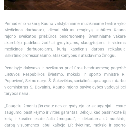
e
Pirmadienio vakarą Kauno valstybiniame muzikiniame teatre vyko
Medicinos darbuotojų dienai skirtas renginys, subūręs Kauno
rajono sveikatos priežiūros bendruomenę. Šventiniame vakare
skambėjo padėkos žodžiai gydytojams, slaugytojams ir visiems
medicinos darbuotojams, kurių kasdienis darbas reikalauja
išskirtinio profesionalumo, atsakomybės ir atsidavimo žmogui.
Renginyje dalyvavo ir sveikatos priežiūros bendruomenę pagerbė
Lietuvos Respublikos švietimo, mokslo ir sporto ministrė R.
Popovienė, Seimo narys Š. Šukevičius, socialinės apsaugos ir darbo
viceministras S. Davainis, Kauno rajono savivaldybės vadovai bei
tarybos nariai.
„Daugeliui žmonių jūs esate ne vien gydytojai ar slaugytojai – esate
saugumo, pasitikėjimo ir vilties garantas. Dėkoju, kad pasirinkote šį
kelią ir kasdien esate šalia žmogaus“, – dėkodama už nuoširdų
darbą visuomenės labui kalbėjo LR švietimo, mokslo ir sporto