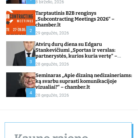
8 birželio, 2026
d
e
Tarptautinis B2B renginys
„Subcontracting Meetings 2026“ –
chamber.lt
2
29 gegužės, 2026
Atvirų durų diena su Edgaru
Stankevičiumi „Sportas ir verslas:
partnerystės, kurios kuria vertę“ –
chamber.lt
3
28 gegužės, 2026
Seminaras „Apie dizainą nedizaineriams:
ką svarbu suprasti komunikacijoje
vizualiai?“ – chamber.lt
4
28 gegužės, 2026