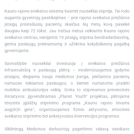
Kauno rajone sveikatos sistema kasmet nuosekliai stiprėja. Tai rodo
augantis gyventojų pasitikėjimas – prie rajono sveikatos priežiūros
įstaigų prisirašiusių pacientų skaičius šių metų kovą pasiekė
daugiau kaip 72 tūkst. Jau trečius metus veikiantis Kauno rajono
sveikatos centras, vienijantis 19 įstaigų, stiprina bendradarbiavimą,
gerina paslaugų prieinamumą ir užtikrina kokybiškesnę pagalbą
gyventojams.
Savivaldybė nuosekliai investuoja į sveikatos priežiūros
infrastruktūrą ir paslaugų plėtrą – modernizuojamos gydymo
įstaigos, diegiama nauja medicinos įranga, plečiamos pacientų
namuose teikiamos paslaugos, o šiemet numatoma pradėti
mobilios ambulatorijos veiklą. Greta to stiprinamos prevencinės
iniciatyvos: įgyvendinamas „Planet Youth“ projektas, plėtojama
tėvystės įgūdžių stiprinimo programa „Kauno rajono tėvams
aug(in)ti gera“, organizuojamos fizinio aktyvumo, emocinės
sveikatos stiprinimo bei ankstyvosios intervencijos programos.
Iškilmingą Medicinos darbuotojų pagerbimo vakarą vainikavo