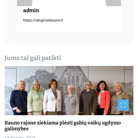
a
admin
š
https://renginiaikaune.lt
ų
Jums tai gali patikti
Kauno rajone siekiama plėsti gabių vaikų ugdymo
galimybes
18 birželio, 2026