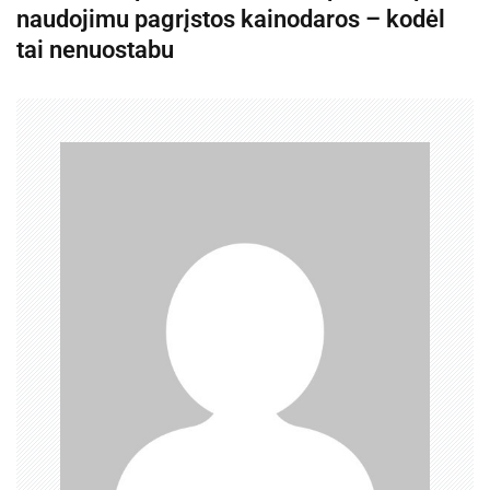
g
naudojimu pagrįstos kainodaros – kodėl
tai nenuostabu
a
c
i
j
a
t
a
r
p
į
r