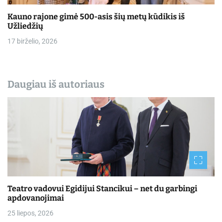
Kauno rajone gimė 500-asis šių metų kūdikis iš
Užliedžių
17 birželio, 2026
Daugiau iš autoriaus
Teatro vadovui Egidijui Stancikui – net du garbingi
apdovanojimai
25 liepos, 2026