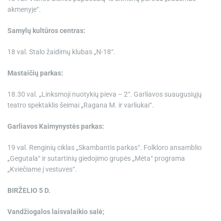
akmenyje“.
Samylų kultūros centras:
18 val. Stalo žaidimų klubas „N-18“.
Mastaičių parkas:
18.30 val. „Linksmoji nuotykių pieva – 2“. Garliavos suaugusiųjų
teatro spektaklis šeimai „Ragana M. ir varliukai“.
Garliavos Kaimynystės parkas:
19 val. Renginių ciklas „Skambantis parkas“. Folkloro ansamblio
„Gegutala“ ir sutartinių giedojimo grupės „Mėta“ programa
„Kviečiame į vestuves“.
BIRŽELIO 5 D.
Vandžiogalos laisvalaikio salė;