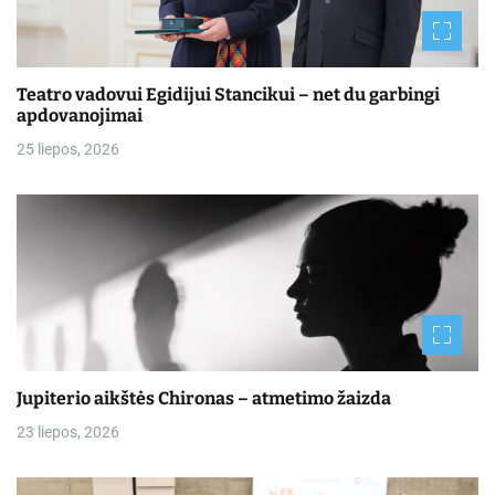
Teatro vadovui Egidijui Stancikui – net du garbingi
apdovanojimai
25 liepos, 2026
Jupiterio aikštės Chironas – atmetimo žaizda
23 liepos, 2026