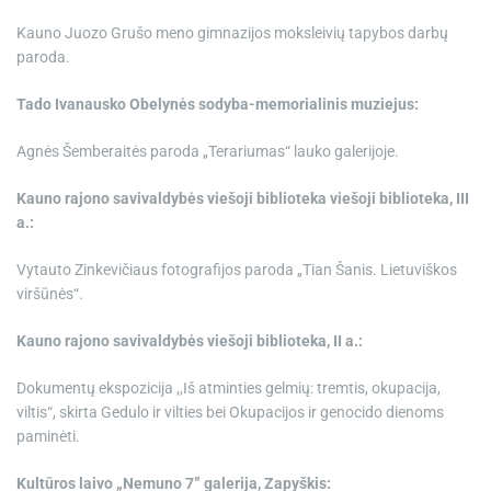
Kauno Juozo Grušo meno gimnazijos moksleivių tapybos darbų
paroda.
Tado Ivanausko Obelynės sodyba-memorialinis muziejus:
Agnės Šemberaitės paroda „Terariumas“ lauko galerijoje.
Kauno rajono savivaldybės viešoji biblioteka viešoji biblioteka, III
a.:
Vytauto Zinkevičiaus fotografijos paroda „Tian Šanis. Lietuviškos
viršūnės“.
Kauno rajono savivaldybės viešoji biblioteka, II a.:
Dokumentų ekspozicija ,,Iš atminties gelmių: tremtis, okupacija,
viltis“, skirta Gedulo ir vilties bei Okupacijos ir genocido dienoms
paminėti.
Kultūros laivo „Nemuno 7” galerija, Zapyškis: