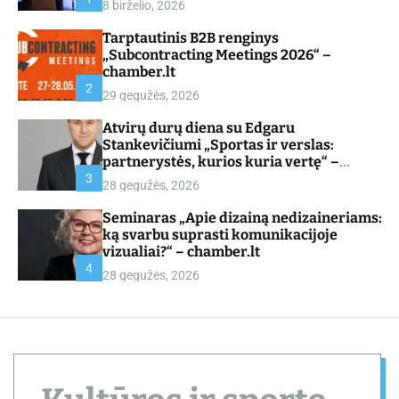
8 birželio, 2026
d
e
Tarptautinis B2B renginys
„Subcontracting Meetings 2026“ –
chamber.lt
2
29 gegužės, 2026
Atvirų durų diena su Edgaru
Stankevičiumi „Sportas ir verslas:
partnerystės, kurios kuria vertę“ –
chamber.lt
3
28 gegužės, 2026
Seminaras „Apie dizainą nedizaineriams:
ką svarbu suprasti komunikacijoje
vizualiai?“ – chamber.lt
4
28 gegužės, 2026