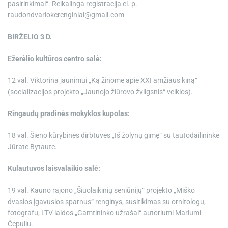
pasirinkimai“. Reikalinga registracija el. p.
raudondvariokcrenginiai@gmail.com
BIRŽELIO 3 D.
Ežerėlio kultūros centro salė:
12 val. Viktorina jaunimui „Ką žinome apie XXI amžiaus kiną“
(socializacijos projekto „Jaunojo žiūrovo žvilgsnis“ veiklos).
Ringaudų pradinės mokyklos kupolas:
18 val. Šieno kūrybinės dirbtuvės „Iš žolynų gimę“ su tautodailininke
Jūrate Bytaute.
Kulautuvos laisvalaikio salė:
19 val. Kauno rajono „Šiuolaikinių seniūnijų“ projekto „Miško
dvasios įgavusios sparnus“ renginys, susitikimas su ornitologu,
fotografu, LTV laidos „Gamtininko užrašai“ autoriumi Mariumi
Čepuliu.