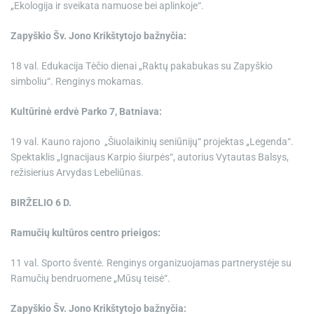
„Ekologija ir sveikata namuose bei aplinkoje“.
Zapyškio Šv. Jono Krikštytojo bažnyčia:
18 val. Edukacija Tėčio dienai „Raktų pakabukas su Zapyškio
simboliu“. Renginys mokamas.
Kultūrinė erdvė Parko 7, Batniava:
19 val. Kauno rajono „Šiuolaikinių seniūnijų“ projektas „Legenda“.
Spektaklis „Ignacijaus Karpio šiurpės“, autorius Vytautas Balsys,
režisierius Arvydas Lebeliūnas.
BIRŽELIO 6 D.
Ramučių kultūros centro prieigos:
11 val. Sporto šventė. Renginys organizuojamas partnerystėje su
Ramučių bendruomene „Mūsų teisė“.
Zapyškio Šv. Jono Krikštytojo bažnyčia: