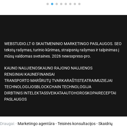
WEBSTUDIO.LT © SKAITMENINIO MARKETINGO PASLAUGOS. SEO
tekstų rašymas, turinio kūrimas, straipsnių rašymas ir talpinimas į
mūsų valdomas svetaines. 2026 newsxpress-pro.
KAUNO NAUJIENOS
KAUNO RAJONO NAUJIENOS
RENGINIAI KAUNE
FINANSAI
TRANSPORTO MARŠRUTŲ TVARKARAŠTIS
TEATRAI
MUZIEJAI
TECHNOLOGIJOS
BLOCKCHAIN TECHNOLOGIJA
DIRBTINIS INTELEKTAS
SVEIKATA
AUTO
HOROSKOPAI
RECEPTAI
PASLAUGOS
Draugai: -
Marketingo agentūra
-
Teisinės konsultacijos
-
Skaidrių