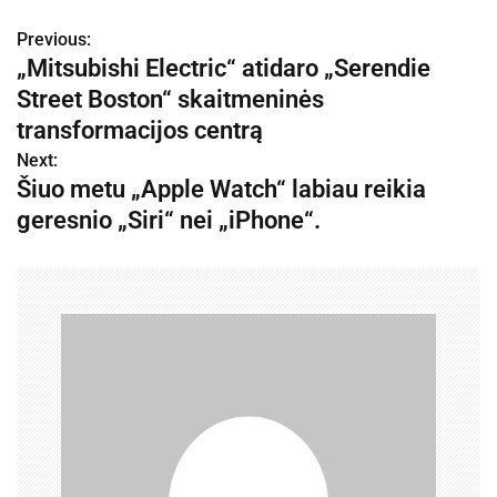
Previous:
N
„Mitsubishi Electric“ atidaro „Serendie
a
Street Boston“ skaitmeninės
v
transformacijos centrą
Next:
i
Šiuo metu „Apple Watch“ labiau reikia
g
geresnio „Siri“ nei „iPhone“.
a
c
i
j
a
t