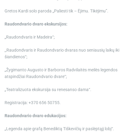
Gretos Kardi solo paroda „Paliesti tik – Ėjimu. Tikėjimu”.
Raudondvario dvaro ekskursijos:
„Raudondvaris ir Madeira“;
,,Raudondvaris ir Raudondvario dvaras nuo seniausių laikų iki
šiandienos“;
„Žygimanto Augusto ir Barboros Radvilaitės meilės legendos
atspindžiai Raudondvario dvare“;
„Teatralizuota ekskursija su renesanso dama“.
Registracija: +370 656 50755.
Raudondvario dvaro edukacijos:
„Legenda apie grafą Benediktą Tiškevičių ir paslėptąjį lobį“.