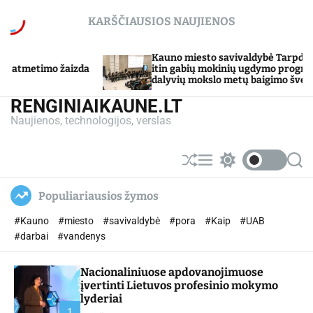
S
KARŠČIAUSIOS NAUJIENOS
k
i
p
Kauno miesto savivaldybė Tarpdisciplininio
t
itin gabių mokinių ugdymo programos
dalyvių mokslo metų baigimo šventė
o
c
RENGINIAIKAUNE.LT
o
Naujienos, technologijos, verslas
n
t
e
S
M
S
S
n
h
e
w
e
u
n
i
a
t
Populiariausios žymos
ff
u
t
r
l
c
c
#Kauno
#miesto
#savivaldybė
#pora
#Kaip
#UAB
e
h
h
c
#darbai
#vandenys
o
l
Nacionaliniuose apdovanojimuose
o
r
įvertinti Lietuvos profesinio mokymo
m
lyderiai
o
1