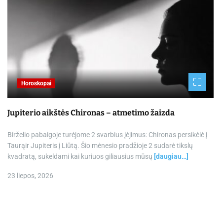
Horoskopai
Jupiterio aikštės Chironas – atmetimo žaizda
Birželio pabaigoje turėjome 2 svarbius įėjimus: Chironas persikėlė į
Taurąir Jupiteris į Liūtą. Šio mėnesio pradžioje 2 sudarė tikslų
kvadratą, sukeldami kai kuriuos giliausius mūsų
[daugiau…]
23 liepos, 2026