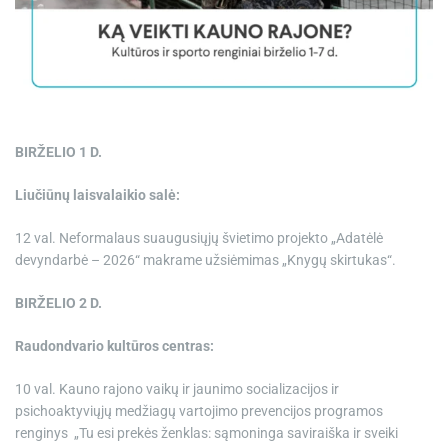
e
BIRŽELIO 1 D.
Liučiūnų laisvalaikio salė:
12 val. Neformalaus suaugusiųjų švietimo projekto „Adatėlė
devyndarbė – 2026“ makrame užsiėmimas „Knygų skirtukas“.
BIRŽELIO 2 D.
Raudondvario kultūros centras:
10 val. Kauno rajono vaikų ir jaunimo socializacijos ir
psichoaktyviųjų medžiagų vartojimo prevencijos programos
renginys „Tu esi prekės ženklas: sąmoninga saviraiška ir sveiki