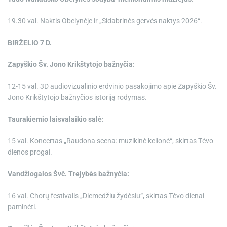
19.30 val. Naktis Obelynėje ir „Sidabrinės gervės naktys 2026“.
BIRŽELIO 7 D.
Zapyškio Šv. Jono Krikštytojo bažnyčia:
12-15 val. 3D audiovizualinio erdvinio pasakojimo apie Zapyškio Šv.
Jono Krikštytojo bažnyčios istoriją rodymas.
Taurakiemio laisvalaikio salė:
15 val. Koncertas „Raudona scena: muzikinė kelionė“, skirtas Tėvo
dienos progai.
Vandžiogalos Švč. Trejybės bažnyčia:
16 val. Chorų festivalis „Diemedžiu žydėsiu“, skirtas Tėvo dienai
paminėti.