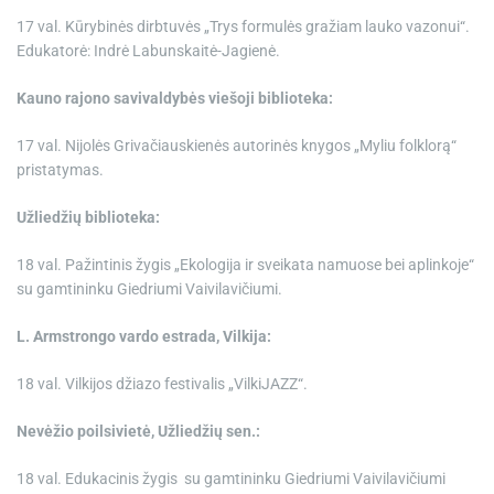
17 val. Kūrybinės dirbtuvės „Trys formulės gražiam lauko vazonui“.
Edukatorė: Indrė Labunskaitė-Jagienė.
Kauno rajono savivaldybės viešoji biblioteka:
17 val. Nijolės Grivačiauskienės autorinės knygos „Myliu folklorą“
pristatymas.
Užliedžių biblioteka:
18 val. Pažintinis žygis „Ekologija ir sveikata namuose bei aplinkoje“
su gamtininku Giedriumi Vaivilavičiumi.
L. Armstrongo vardo estrada, Vilkija:
18 val. Vilkijos džiazo festivalis „VilkiJAZZ“.
Nevėžio poilsivietė, Užliedžių sen.:
18 val. Edukacinis žygis su gamtininku Giedriumi Vaivilavičiumi