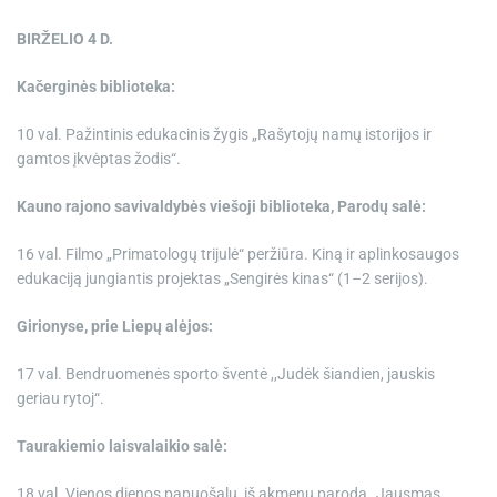
BIRŽELIO 4 D.
Kačerginės biblioteka:
10 val. Pažintinis edukacinis žygis „Rašytojų namų istorijos ir
gamtos įkvėptas žodis“.
Kauno rajono savivaldybės viešoji biblioteka, Parodų salė:
16 val. Filmo „Primatologų trijulė“ peržiūra. Kiną ir aplinkosaugos
edukaciją jungiantis projektas „Sengirės kinas“ (1–2 serijos).
Girionyse, prie Liepų alėjos:
17 val. Bendruomenės sporto šventė ,,Judėk šiandien, jauskis
geriau rytoj“.
Taurakiemio laisvalaikio salė:
18 val. Vienos dienos papuošalų iš akmenų paroda „Jausmas