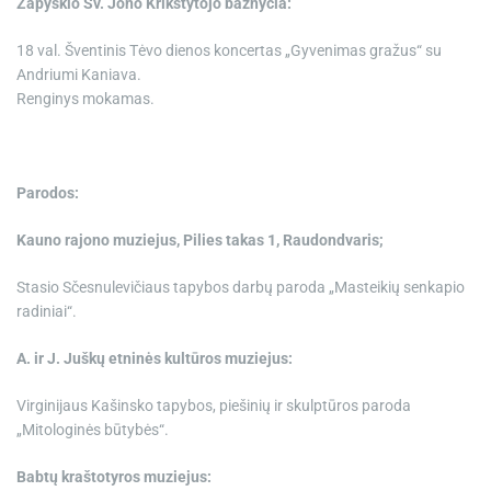
Zapyškio Šv. Jono Krikštytojo bažnyčia:
18 val. Šventinis Tėvo dienos koncertas „Gyvenimas gražus“ su
Andriumi Kaniava.
Renginys mokamas.
Parodos:
Kauno rajono muziejus, Pilies takas 1, Raudondvaris;
Stasio Sčesnulevičiaus tapybos darbų paroda „Masteikių senkapio
radiniai“.
A. ir J. Juškų etninės kultūros muziejus:
Virginijaus Kašinsko tapybos, piešinių ir skulptūros paroda
„Mitologinės būtybės“.
Babtų kraštotyros muziejus: