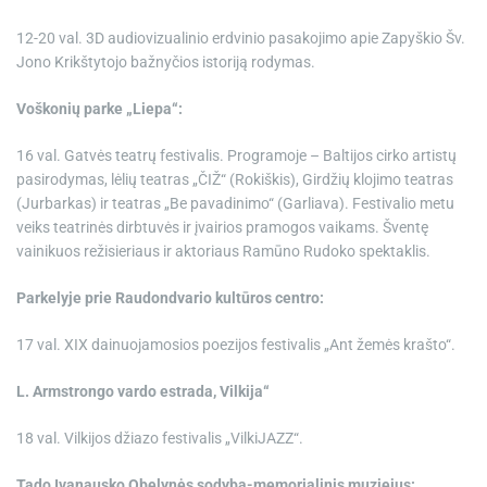
12-20 val. 3D audiovizualinio erdvinio pasakojimo apie Zapyškio Šv.
Jono Krikštytojo bažnyčios istoriją rodymas.
Voškonių parke „Liepa“:
16 val. Gatvės teatrų festivalis. Programoje – Baltijos cirko artistų
pasirodymas, lėlių teatras „ČIŽ“ (Rokiškis), Girdžių klojimo teatras
(Jurbarkas) ir teatras „Be pavadinimo“ (Garliava). Festivalio metu
veiks teatrinės dirbtuvės ir įvairios pramogos vaikams. Šventę
vainikuos režisieriaus ir aktoriaus Ramūno Rudoko spektaklis.
Parkelyje prie Raudondvario kultūros centro:
17 val. XIX dainuojamosios poezijos festivalis „Ant žemės krašto“.
L. Armstrongo vardo estrada, Vilkija“
18 val. Vilkijos džiazo festivalis „VilkiJAZZ“.
Tado Ivanausko Obelynės sodyba-memorialinis muziejus
: