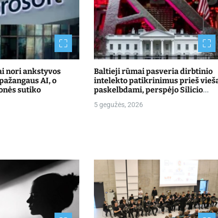
i nori ankstyvos
Baltieji rūmai pasveria dirbtinio
 pažangaus AI, o
intelekto patikrinimus prieš vieš
onės sutiko
paskelbdami, perspėjo Silicio
slėnis
5 gegužės, 2026