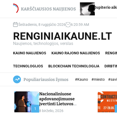
S
ui Stancikui – net du
Jupiterio aikštės Chironas – 
k
KARŠČIAUSIOS NAUJIENOS
mai
i
p
Šeštadienis, 8 rugpjūčio 2026
6
:
21
:
00
AM
t
o
RENGINIAIKAUNE.LT
c
o
Naujienos, technologijos, verslas
n
KAUNO NAUJIENOS
KAUNO RAJONO NAUJIENOS
RENGI
t
e
n
TECHNOLOGIJOS
BLOCKCHAIN TECHNOLOGIJA
DIRBTI
t
Populiariausios žymos
#Kauno
#miesto
#sav
Nacionaliniuose
apdovanojimuose
įvertinti Lietuvos
profesinio mokymo
1
8 birželio, 2026
lyderiai