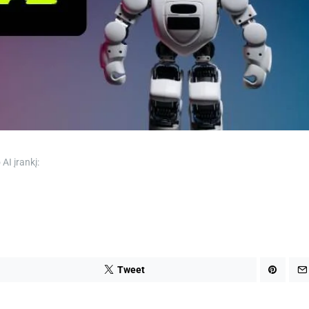
m
e
AI įrankį:
Tweet