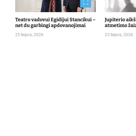
Teatro vadovui Egidijui Stancikui –
Jupiterio aik
net du garbingi apdovanojimai
atmetimo žai
25 liepos, 2026
23 liepos, 2026