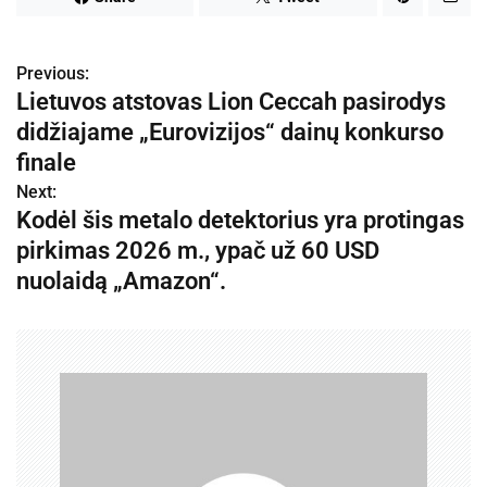
Previous:
N
Lietuvos atstovas Lion Ceccah pasirodys
a
didžiajame „Eurovizijos“ dainų konkurso
v
finale
Next:
i
Kodėl šis metalo detektorius yra protingas
g
pirkimas 2026 m., ypač už 60 USD
nuolaidą „Amazon“.
a
c
i
j
a