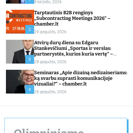
8 birželio, 2026
d
e
Tarptautinis B2B renginys
„Subcontracting Meetings 2026“ –
chamber.lt
2
29 gegužės, 2026
Atvirų durų diena su Edgaru
Stankevičiumi „Sportas ir verslas:
partnerystės, kurios kuria vertę“ –
chamber.lt
3
28 gegužės, 2026
Seminaras „Apie dizainą nedizaineriams:
ką svarbu suprasti komunikacijoje
vizualiai?“ – chamber.lt
4
28 gegužės, 2026