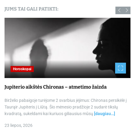
JUMS TAI GALI PATIKTI:
Horoskopai
Jupiterio aikštės Chironas – atmetimo žaizda
Birželio pabaigoje turėjome 2 svarbius įėjimus: Chironas persikėlė į
Taurąir Jupiteris į Liūtą. Šio mėnesio pradžioje 2 sudarė tikslų
kvadratą, sukeldami kai kuriuos giliausius mūsų
[daugiau…]
23 liepos, 2026