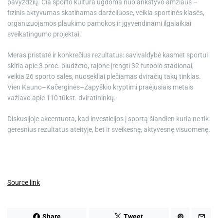
pavyzdžių. Čia sporto kultūra ugdoma nuo ankstyvo amžiaus –
fizinis aktyvumas skatinamas darželiuose, veikia sportinės klasės,
organizuojamos plaukimo pamokos ir įgyvendinami ilgalaikiai
sveikatingumo projektai.
Meras pristatė ir konkrečius rezultatus: savivaldybė kasmet sportui
skiria apie 3 proc. biudžeto, rajone įrengti 32 futbolo stadionai,
veikia 26 sporto salės, nuosekliai plečiamas dviračių takų tinklas.
Vien Kauno–Kačerginės–Zapyškio kryptimi praėjusiais metais
važiavo apie 110 tūkst. dviratininkų.
Diskusijoje akcentuota, kad investicijos į sportą šiandien kuria ne tik
geresnius rezultatus ateityje, bet ir sveikesnę, aktyvesnę visuomenę.
Source link
Share
Tweet