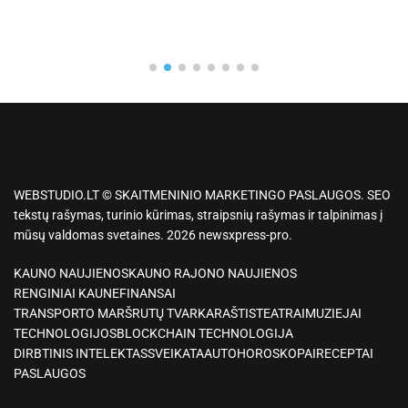
WEBSTUDIO.LT © SKAITMENINIO MARKETINGO PASLAUGOS. SEO
tekstų rašymas, turinio kūrimas, straipsnių rašymas ir talpinimas į
mūsų valdomas svetaines. 2026 newsxpress-pro.
KAUNO NAUJIENOS
KAUNO RAJONO NAUJIENOS
RENGINIAI KAUNE
FINANSAI
TRANSPORTO MARŠRUTŲ TVARKARAŠTIS
TEATRAI
MUZIEJAI
TECHNOLOGIJOS
BLOCKCHAIN TECHNOLOGIJA
DIRBTINIS INTELEKTAS
SVEIKATA
AUTO
HOROSKOPAI
RECEPTAI
PASLAUGOS