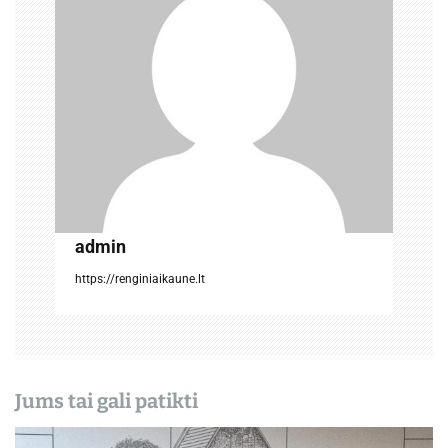
t
a
r
p
į
r
a
admin
š
https://renginiaikaune.lt
ų
Jums tai gali patikti