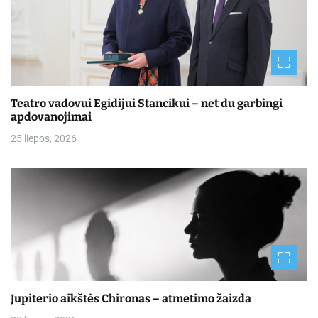
Teatro vadovui Egidijui Stancikui – net du garbingi
apdovanojimai
25 liepos, 2026
Jupiterio aikštės Chironas – atmetimo žaizda