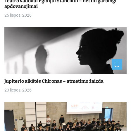
Teatro vadovui Egidijui Stancikui – net du garbingi
apdovanojimai
25 liepos, 2026
Jupiterio aikštės Chironas – atmetimo žaizda
23 liepos, 2026