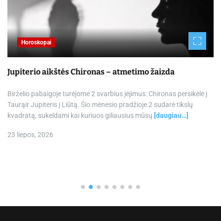
Horoskopai
Jupiterio aikštės Chironas – atmetimo žaizda
Birželio pabaigoje turėjome 2 svarbius įėjimus: Chironas persikėlė į
Taurąir Jupiteris į Liūtą. Šio mėnesio pradžioje 2 sudarė tikslų
kvadratą, sukeldami kai kuriuos giliausius mūsų
[daugiau…]
23 liepos, 2026