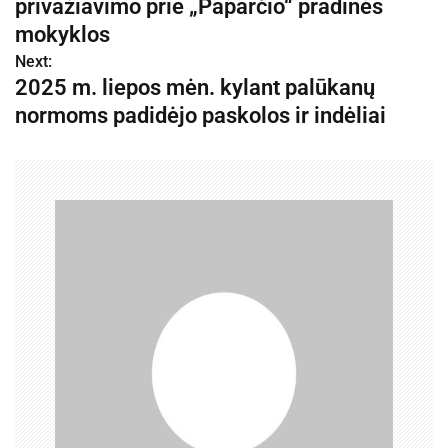
privažiavimo prie „Paparčio“ pradinės
v
mokyklos
Next:
i
2025 m. liepos mėn. kylant palūkanų
g
normoms padidėjo paskolos ir indėliai
a
c
i
j
a
t
a
r