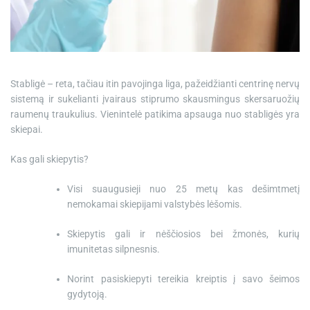
e
Stabligė – reta, tačiau itin pavojinga liga, pažeidžianti centrinę nervų
sistemą ir sukelianti įvairaus stiprumo skausmingus skersaruožių
raumenų traukulius. Vienintelė patikima apsauga nuo stabligės yra
skiepai.
Kas gali skiepytis?
Visi suaugusieji nuo 25 metų kas dešimtmetį
nemokamai skiepijami valstybės lėšomis.
Skiepytis gali ir nėščiosios bei žmonės, kurių
imunitetas silpnesnis.
Norint pasiskiepyti tereikia kreiptis į savo šeimos
gydytoją.