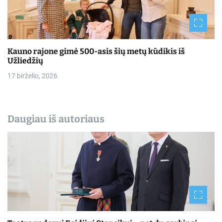
Kauno rajone gimė 500-asis šių metų kūdikis iš
Užliedžių
17 birželio, 2026
Daugiau iš autoriaus