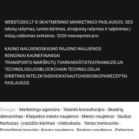
WEBSTUDIO.LT © SKAITMENINIO MARKETINGO PASLAUGOS. SEO
tekstų rašymas, turinio kūrimas, straipsnių rašymas ir talpinimas į
mūsų valdomas svetaines. 2026 newsxpress-pro.
KAUNO NAUJIENOS
KAUNO RAJONO NAUJIENOS
RENGINIAI KAUNE
FINANSAI
TRANSPORTO MARŠRUTŲ TVARKARAŠTIS
TEATRAI
MUZIEJAI
TECHNOLOGIJOS
BLOCKCHAIN TECHNOLOGIJA
DIRBTINIS INTELEKTAS
SVEIKATA
AUTO
HOROSKOPAI
RECEPTAI
PASLAUGOS
Draugai: -
Marketingo agentūra
-
Teisinės konsultacijos
-
Skaidrių
skenavimas
-
Klaipedos miesto naujienos
-
Miesto naujienos
-
Saulius
Narbutas
-
Įvaizdžio kūrimas
-
Veidoskaita
-
Teniso treniruotės
-
Pranešimai spaudai -
Kauno naujienos
-
Regionų naujienos
-
Palangos
naujienos