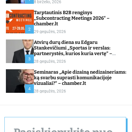
8 birželio, 2026
d
e
Tarptautinis B2B renginys
„Subcontracting Meetings 2026“ –
chamber.lt
2
29 gegužės, 2026
Atvirų durų diena su Edgaru
Stankevičiumi „Sportas ir verslas:
partnerystės, kurios kuria vertę“ –
chamber.lt
3
28 gegužės, 2026
Seminaras „Apie dizainą nedizaineriams:
ką svarbu suprasti komunikacijoje
vizualiai?“ – chamber.lt
4
28 gegužės, 2026