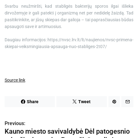
Svarbu neužmiršti, kad stabligės bakterijų sporos ilgai išlieka
dirvožemyje ir gali patekti į organizmą net per nedidelę žaizdą. Tad
pasitikrinkite, ar jūsų skiepas dar galioja – tai paprasčiausias būdas
apsaugoti save ir artimuosius.
Daugiau informacijos: https://nvsc.lrv.lt/lt/naujienos/nvsc-primena-
skiepai-veiksmingiausia-apsauga-nuo-stabliges-2t07/
Source link
Share
Tweet
Previous:
N
Kauno miesto savivaldybė Dėl patogesnio
a