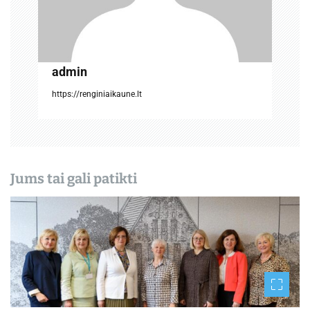
p
į
r
admin
a
https://renginiaikaune.lt
š
ų
Jums tai gali patikti