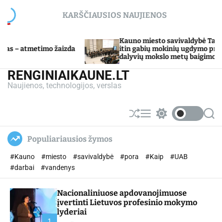
S
KARŠČIAUSIOS NAUJIENOS
k
i
p
Kauno miesto savivaldybė Tarpdisciplininio
izda
t
itin gabių mokinių ugdymo programos
dalyvių mokslo metų baigimo šventė
o
c
RENGINIAIKAUNE.LT
o
Naujienos, technologijos, verslas
n
t
e
S
M
S
S
n
h
e
w
e
u
n
i
a
t
Populiariausios žymos
ff
u
t
r
l
c
c
#Kauno
#miesto
#savivaldybė
#pora
#Kaip
#UAB
e
h
h
c
#darbai
#vandenys
o
l
Nacionaliniuose apdovanojimuose
o
r
įvertinti Lietuvos profesinio mokymo
m
lyderiai
o
1