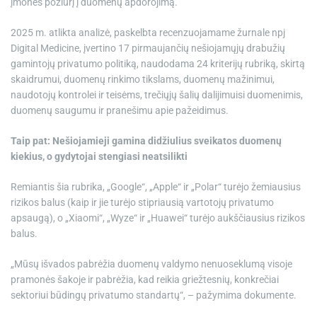
įmonės požiūrį į duomenų apdorojimą.
2025 m. atlikta analizė, paskelbta recenzuojamame žurnale npj
Digital Medicine, įvertino 17 pirmaujančių nešiojamųjų drabužių
gamintojų privatumo politiką, naudodama 24 kriterijų rubriką, skirtą
skaidrumui, duomenų rinkimo tikslams, duomenų mažinimui,
naudotojų kontrolei ir teisėms, trečiųjų šalių dalijimuisi duomenimis,
duomenų saugumu ir pranešimu apie pažeidimus.
Taip pat: Nešiojamieji gamina didžiulius sveikatos duomenų
kiekius, o gydytojai stengiasi neatsilikti
Remiantis šia rubrika, „Google“, „Apple“ ir „Polar“ turėjo žemiausius
rizikos balus (kaip ir jie turėjo stipriausią vartotojų privatumo
apsaugą), o „Xiaomi“, „Wyze“ ir „Huawei“ turėjo aukščiausius rizikos
balus.
„Mūsų išvados pabrėžia duomenų valdymo nenuoseklumą visoje
pramonės šakoje ir pabrėžia, kad reikia griežtesnių, konkrečiai
sektoriui būdingų privatumo standartų“, – pažymima dokumente.