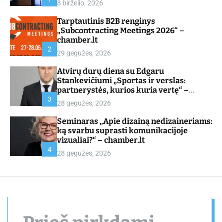
8 birželio, 2026
d
e
Tarptautinis B2B renginys
„Subcontracting Meetings 2026“ –
chamber.lt
2
29 gegužės, 2026
Atvirų durų diena su Edgaru
Stankevičiumi „Sportas ir verslas:
partnerystės, kurios kuria vertę“ –
chamber.lt
3
28 gegužės, 2026
Seminaras „Apie dizainą nedizaineriams:
ką svarbu suprasti komunikacijoje
vizualiai?“ – chamber.lt
4
28 gegužės, 2026