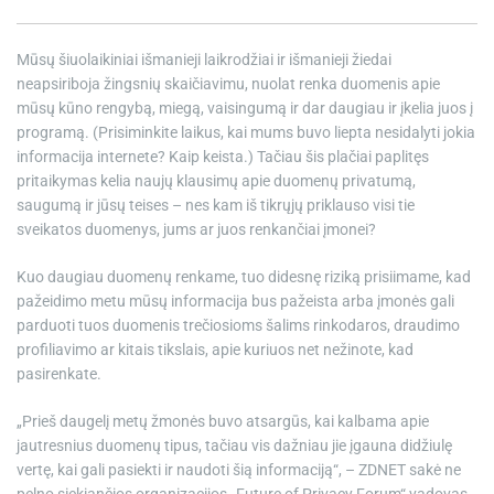
Mūsų šiuolaikiniai išmanieji laikrodžiai ir išmanieji žiedai
neapsiriboja žingsnių skaičiavimu, nuolat renka duomenis apie
mūsų kūno rengybą, miegą, vaisingumą ir dar daugiau ir įkelia juos į
programą. (Prisiminkite laikus, kai mums buvo liepta nesidalyti jokia
informacija internete? Kaip keista.) Tačiau šis plačiai paplitęs
pritaikymas kelia naujų klausimų apie duomenų privatumą,
saugumą ir jūsų teises – nes kam iš tikrųjų priklauso visi tie
sveikatos duomenys, jums ar juos renkančiai įmonei?
Kuo daugiau duomenų renkame, tuo didesnę riziką prisiimame, kad
pažeidimo metu mūsų informacija bus pažeista arba įmonės gali
parduoti tuos duomenis trečiosioms šalims rinkodaros, draudimo
profiliavimo ar kitais tikslais, apie kuriuos net nežinote, kad
pasirenkate.
„Prieš daugelį metų žmonės buvo atsargūs, kai kalbama apie
jautresnius duomenų tipus, tačiau vis dažniau jie įgauna didžiulę
vertę, kai gali pasiekti ir naudoti šią informaciją“, – ZDNET sakė ne