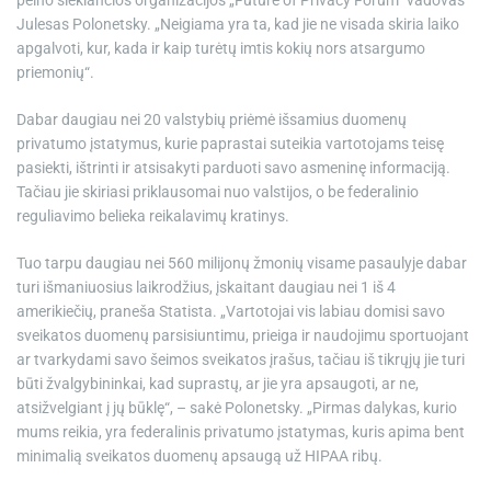
pelno siekiančios organizacijos „Future of Privacy Forum“ vadovas
Julesas Polonetsky. „Neigiama yra ta, kad jie ne visada skiria laiko
apgalvoti, kur, kada ir kaip turėtų imtis kokių nors atsargumo
priemonių“.
Dabar daugiau nei 20 valstybių priėmė išsamius duomenų
privatumo įstatymus, kurie paprastai suteikia vartotojams teisę
pasiekti, ištrinti ir atsisakyti parduoti savo asmeninę informaciją.
Tačiau jie skiriasi priklausomai nuo valstijos, o be federalinio
reguliavimo belieka reikalavimų kratinys.
Tuo tarpu daugiau nei 560 milijonų žmonių visame pasaulyje dabar
turi išmaniuosius laikrodžius, įskaitant daugiau nei 1 iš 4
amerikiečių, praneša Statista. „Vartotojai vis labiau domisi savo
sveikatos duomenų parsisiuntimu, prieiga ir naudojimu sportuojant
ar tvarkydami savo šeimos sveikatos įrašus, tačiau iš tikrųjų jie turi
būti žvalgybininkai, kad suprastų, ar jie yra apsaugoti, ar ne,
atsižvelgiant į jų būklę“, – sakė Polonetsky. „Pirmas dalykas, kurio
mums reikia, yra federalinis privatumo įstatymas, kuris apima bent
minimalią sveikatos duomenų apsaugą už HIPAA ribų.