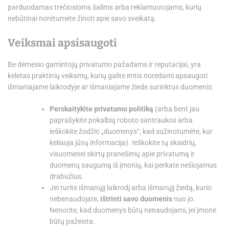
parduodamas trečiosioms šalims arba reklamuotojams, kurių
nebūtinai norėtumėte žinoti apie savo sveikatą.
Veiksmai apsisaugoti
Be dėmesio gamintojų privatumo pažadams ir reputacijai, yra
keletas praktinių veiksmų, kurių galite imtis norėdami apsaugoti
išmaniajame laikrodyje ar išmaniajame žiede surinktus duomenis:
Perskaitykite privatumo politiką
(arba bent jau
paprašykite pokalbių roboto santraukos arba
ieškokite žodžio „duomenys“, kad sužinotumėte, kur
keliauja jūsų informacija). Ieškokite tų skaidrių,
visuomenei skirtų pranešimų apie privatumą ir
duomenų saugumą iš įmonių, kai perkate nešiojamus
drabužius.
Jei turite išmanųjį laikrodį arba išmanųjį žiedą, kurio
nebenaudojate,
ištrinti savo duomenis
nuo jo.
Nenorite, kad duomenys būtų nenaudojami, jei įmonė
būtų pažeista.