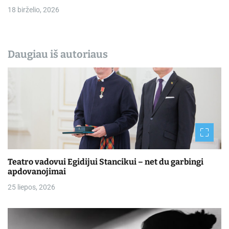
18 birželio, 2026
Daugiau iš autoriaus
Teatro vadovui Egidijui Stancikui – net du garbingi
apdovanojimai
25 liepos, 2026