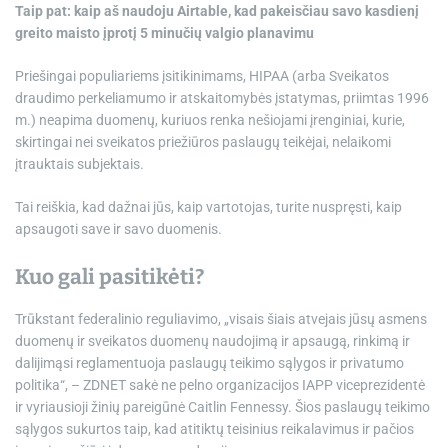
Taip pat: kaip aš naudoju Airtable, kad pakeisčiau savo kasdienį
greito maisto įprotį 5 minučių valgio planavimu
Priešingai populiariems įsitikinimams, HIPAA (arba Sveikatos
draudimo perkeliamumo ir atskaitomybės įstatymas, priimtas 1996
m.) neapima duomenų, kuriuos renka nešiojami įrenginiai, kurie,
skirtingai nei sveikatos priežiūros paslaugų teikėjai, nelaikomi
įtrauktais subjektais.
Tai reiškia, kad dažnai jūs, kaip vartotojas, turite nuspręsti, kaip
apsaugoti save ir savo duomenis.
Kuo gali pasitikėti?
Trūkstant federalinio reguliavimo, „visais šiais atvejais jūsų asmens
duomenų ir sveikatos duomenų naudojimą ir apsaugą, rinkimą ir
dalijimąsi reglamentuoja paslaugų teikimo sąlygos ir privatumo
politika“, – ZDNET sakė ne pelno organizacijos IAPP viceprezidentė
ir vyriausioji žinių pareigūnė Caitlin Fennessy. Šios paslaugų teikimo
sąlygos sukurtos taip, kad atitiktų teisinius reikalavimus ir pačios