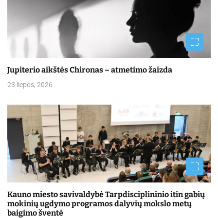
Jupiterio aikštės Chironas – atmetimo žaizda
23 liepos, 2026
Kauno miesto savivaldybė Tarpdisciplininio itin gabių
mokinių ugdymo programos dalyvių mokslo metų
baigimo šventė