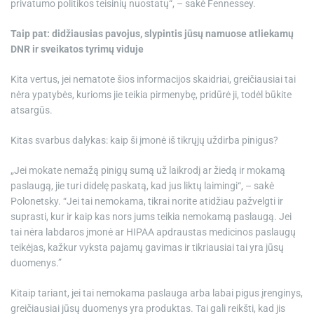
privatumo politikos teisinių nuostatų“, – sakė Fennessey.
Taip pat: didžiausias pavojus, slypintis jūsų namuose atliekamų
DNR ir sveikatos tyrimų viduje
Kita vertus, jei nematote šios informacijos skaidriai, greičiausiai tai
nėra ypatybės, kurioms jie teikia pirmenybę, pridūrė ji, todėl būkite
atsargūs.
Kitas svarbus dalykas: kaip ši įmonė iš tikrųjų uždirba pinigus?
„Jei mokate nemažą pinigų sumą už laikrodį ar žiedą ir mokamą
paslaugą, jie turi didelę paskatą, kad jus liktų laimingi“, – sakė
Polonetsky. “Jei tai nemokama, tikrai norite atidžiau pažvelgti ir
suprasti, kur ir kaip kas nors jums teikia nemokamą paslaugą. Jei
tai nėra labdaros įmonė ar HIPAA apdraustas medicinos paslaugų
teikėjas, kažkur vyksta pajamų gavimas ir tikriausiai tai yra jūsų
duomenys.”
Kitaip tariant, jei tai nemokama paslauga arba labai pigus įrenginys,
greičiausiai jūsų duomenys yra produktas. Tai gali reikšti, kad jis