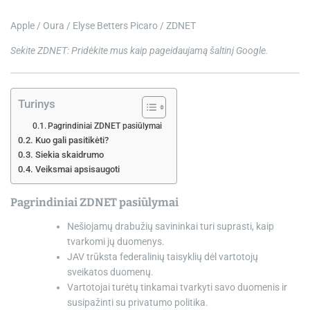
e
Apple / Oura / Elyse Betters Picaro / ZDNET
Sekite ZDNET:
Pridėkite mus kaip pageidaujamą šaltinį
Google.
Turinys
Pagrindiniai ZDNET pasiūlymai
Kuo gali pasitikėti?
Siekia skaidrumo
Veiksmai apsisaugoti
Pagrindiniai ZDNET pasiūlymai
Nešiojamų drabužių savininkai turi suprasti, kaip
tvarkomi jų duomenys.
JAV trūksta federalinių taisyklių dėl vartotojų
sveikatos duomenų.
Vartotojai turėtų tinkamai tvarkyti savo duomenis ir
susipažinti su privatumo politika.