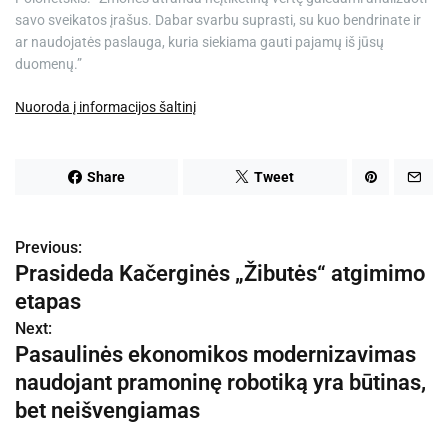
savo sveikatos įrašus. Dabar svarbu suprasti, su kuo bendrinate ir
ar naudojatės paslauga, kuria siekiama gauti pajamų iš jūsų
duomenų.”
Nuoroda į informacijos šaltinį
Share
Tweet
Previous:
N
Prasideda Kačerginės „Žibutės“ atgimimo
a
etapas
v
Next:
Pasaulinės ekonomikos modernizavimas
i
naudojant pramoninę robotiką yra būtinas,
g
bet neišvengiamas
a