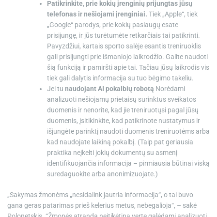
Patikrinkite, prie kokių įrenginių prijungtas jūsų
telefonas ir nešiojami įrenginiai.
Tiek „Apple“, tiek
„Google“ parodys, prie kokių paslaugų esate
prisijungę, ir jūs turėtumėte retkarčiais tai patikrinti.
Pavyzdžiui, kartais sporto salėje esantis treniruoklis
gali prisijungti prie išmaniojo laikrodžio. Galite naudoti
šią funkciją ir pamiršti apie tai. Tačiau jūsų laikrodis vis
tiek gali dalytis informacija su tuo bėgimo takeliu.
Jei tu
naudojant AI pokalbių robotą
Norėdami
analizuoti nešiojamų prietaisų surinktus sveikatos
duomenis ir nenorite, kad jie treniruotųsi pagal jūsų
duomenis, įsitikinkite, kad patikrinote nustatymus ir
išjungėte parinktį naudoti duomenis treniruotėms arba
kad naudojate laikiną pokalbį. (Taip pat geriausia
praktika neįkelti jokių dokumentų su asmenį
identifikuojančia informacija – pirmiausia būtinai viską
suredaguokite arba anonimizuojate.)
„Sakymas žmonėms „nesidalink jautria informacija“, o tai buvo
gana geras patarimas prieš kelerius metus, nebegalioja“, – sakė
Polonetskis. “Žmonės atranda neįtikėtiną vertę galėdami analizuoti