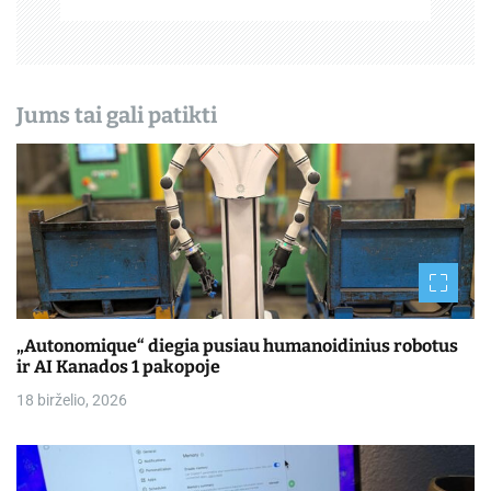
š
ų
Jums tai gali patikti
„Autonomique“ diegia pusiau humanoidinius robotus
ir AI Kanados 1 pakopoje
18 birželio, 2026