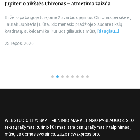
Jupiterio aikštės Chironas – atmetimo žaizda
Birželio pabaigoje turėjome 2 svarbius įėjimus: Chironas persikėlė į
Taurąir Jupiteris į Liūtą. Šio mėnesio pradžioje 2 sudarė tikslų
kvadratą, sukeldami kai kuriuos giliausius mūsų
[daugiau…]
23 liepos, 2026
WEBSTUDIO.LT © SKAITMENINIO MARKETINGO PASLAUGOS. SEO
tekstų rašymas, turinio kūrimas, straipsnių rašymas ir talpinimas į
mūsų valdomas svetaines. 2026 newsxpress-pro.