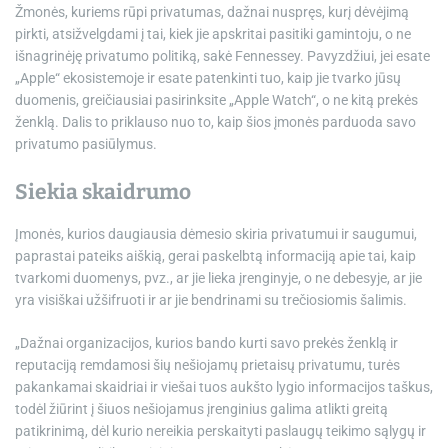
Žmonės, kuriems rūpi privatumas, dažnai nuspręs, kurį dėvėjimą
pirkti, atsižvelgdami į tai, kiek jie apskritai pasitiki gamintoju, o ne
išnagrinėję privatumo politiką, sakė Fennessey. Pavyzdžiui, jei esate
„Apple“ ekosistemoje ir esate patenkinti tuo, kaip jie tvarko jūsų
duomenis, greičiausiai pasirinksite „Apple Watch“, o ne kitą prekės
ženklą. Dalis to priklauso nuo to, kaip šios įmonės parduoda savo
privatumo pasiūlymus.
Siekia skaidrumo
Įmonės, kurios daugiausia dėmesio skiria privatumui ir saugumui,
paprastai pateiks aiškią, gerai paskelbtą informaciją apie tai, kaip
tvarkomi duomenys, pvz., ar jie lieka įrenginyje, o ne debesyje, ar jie
yra visiškai užšifruoti ir ar jie bendrinami su trečiosiomis šalimis.
„Dažnai organizacijos, kurios bando kurti savo prekės ženklą ir
reputaciją remdamosi šių nešiojamų prietaisų privatumu, turės
pakankamai skaidriai ir viešai tuos aukšto lygio informacijos taškus,
todėl žiūrint į šiuos nešiojamus įrenginius galima atlikti greitą
patikrinimą, dėl kurio nereikia perskaityti paslaugų teikimo sąlygų ir