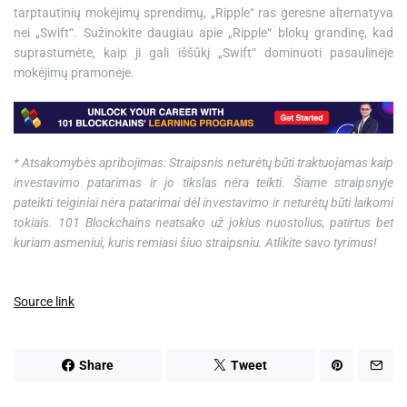
tarptautinių mokėjimų sprendimų, „Ripple“ ras geresne alternatyva
nei „Swift“. Sužinokite daugiau apie „Ripple“ blokų grandinę, kad
suprastumėte, kaip ji gali iššūkį „Swift“ dominuoti pasaulinėje
mokėjimų pramonėje.
* Atsakomybės apribojimas: Straipsnis neturėtų būti traktuojamas kaip
investavimo patarimas ir jo tikslas nėra teikti. Šiame straipsnyje
pateikti teiginiai nėra patarimai dėl investavimo ir neturėtų būti laikomi
tokiais. 101 Blockchains neatsako už jokius nuostolius, patirtus bet
kuriam asmeniui, kuris remiasi šiuo straipsniu. Atlikite savo tyrimus!
Source link
Share
Tweet