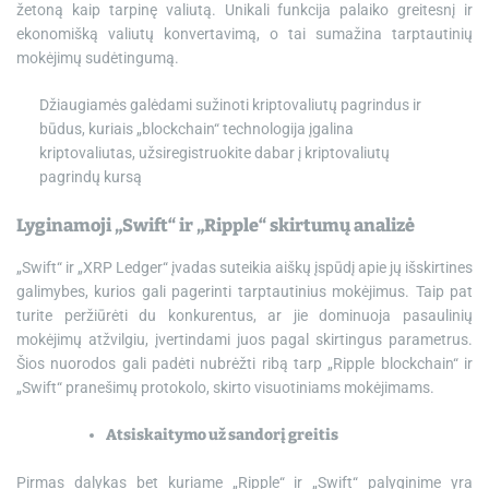
žetoną kaip tarpinę valiutą. Unikali funkcija palaiko greitesnį ir
ekonomišką valiutų konvertavimą, o tai sumažina tarptautinių
mokėjimų sudėtingumą.
Džiaugiamės galėdami sužinoti kriptovaliutų pagrindus ir
būdus, kuriais „blockchain“ technologija įgalina
kriptovaliutas, užsiregistruokite dabar į kriptovaliutų
pagrindų kursą
Lyginamoji „Swift“ ir „Ripple“ skirtumų analizė
„Swift“ ir „XRP Ledger“ įvadas suteikia aiškų įspūdį apie jų išskirtines
galimybes, kurios gali pagerinti tarptautinius mokėjimus. Taip pat
turite peržiūrėti du konkurentus, ar jie dominuoja pasaulinių
mokėjimų atžvilgiu, įvertindami juos pagal skirtingus parametrus.
Šios nuorodos gali padėti nubrėžti ribą tarp „Ripple blockchain“ ir
„Swift“ pranešimų protokolo, skirto visuotiniams mokėjimams.
Atsiskaitymo už sandorį greitis
Pirmas dalykas bet kuriame „Ripple“ ir „Swift“ palyginime yra