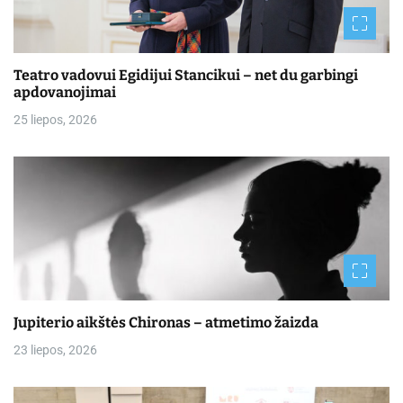
Teatro vadovui Egidijui Stancikui – net du garbingi
apdovanojimai
25 liepos, 2026
Jupiterio aikštės Chironas – atmetimo žaizda
23 liepos, 2026