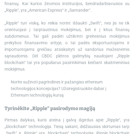
finansų. Kai kurios žinomos institucijos, bendradarbiavusios su
„Ripple“, yra „American Express“ ir „Santander“.
„Ripple“ turi viską, ko reikia norint iššaukti „Swift“, nes jis ne tik
orientuojasi į tarptautinius mokėjimus, bet ir į kitus finansų
subdomenus. Tai gali padėti užtikrinti greitesnius mokėjimus
prekybos finansavimo srityje, o tai padės eksportuotojams ir
importuotojams greičiau atsiskaityti už sandorius mažesnėmis
sąnaudomis. Dėl CBDC plėtros galimybių naudojant „Ripple
blockchain“ tai yra populiarus pasirinkimas keičiant skaitmeninius
mokėjimus.
Norite sužinoti pagrindines ir pažangias ethereum
technologijos koncepcijas? Užsiregistruokite dabar į
Ethereum technologijų kursą
Tyrinėkite „Ripple“ pasirodymo magiją
Pirmas dalykas, kuris ateina į galvą išgirdus apie „Ripple“, yra
„blockchain“ technologija. Tiesą sakant, didžiausias skirtumas tarp
„Swift“ ir „Ripple“ yra „blockchain“ technologija. Ripple blockchain