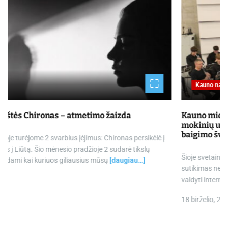
Kauno naujienos
Kauno miesto savivaldybė Tarpdisciplininio itin gabių
mokinių ugdymo programos dalyvių mokslo metų
baigimo šventė
Šioje svetainėje naudojami mūsų ir trečiųjų šalių slapukai. Jūsų
sutikimas nereikalingas dėl būtinųjų slapukų, kurie padeda mums
valdyti interneto svetainę ir užtikrinti jos apsaugą,
[daugiau…]
18 birželio, 2026