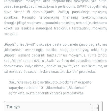
Tarptautiniai mokėjimai arba tarptautiniai mokėjimai yra būtini
e
pasaulinei prekybai, investicijoms ir perlaidoms. SWIFT daugelį metų
buvo vienas iš dominuojančių žaidėjų pasaulinėje mokėjimų
aplinkoje. Pasaulio tarpbankinių finansinių telekomunikacijų
draugija įdiegė naujoves tarptautinių mokėjimų sektoriuje, siekdama
kovoti su iššūkiais naudojant tradicinius tarptautinių mokėjimų
metodus.
„Ripple“ prieš „Swift“ diskusijos pastaruoju metu įgavo pagreitį, nes
„blockchain“ technologija suteikia naujų alternatyvų, tokių kaip
„Ripple“, siekiant pagerinti tarptautinius mokėjimus. Turite žinoti,
kad „Ripple“ tapo didžiuliu „Swift“ varžovu dėl pasaulinio mokėjimo
dominavimo. Palyginkime „Ripple“ su „Swift“, kad išsiaiškintume, ar
tai vertas varžovas, ar tik dar vienas „blockchain“ protokolas.
Sukurkite savo, kaip sertifikuoto „blockchain“ eksperto
tapatybę, turėdami 101 „Blockchains“ „Blockchain“
sertifikatą, skirtą pagerinti karjeros perspektyvas.
Turinys