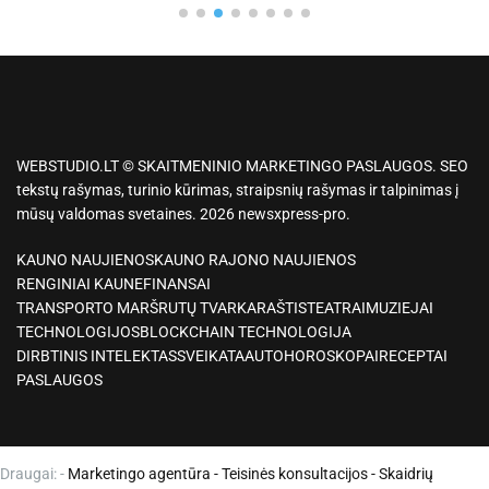
WEBSTUDIO.LT © SKAITMENINIO MARKETINGO PASLAUGOS. SEO
tekstų rašymas, turinio kūrimas, straipsnių rašymas ir talpinimas į
mūsų valdomas svetaines. 2026 newsxpress-pro.
KAUNO NAUJIENOS
KAUNO RAJONO NAUJIENOS
RENGINIAI KAUNE
FINANSAI
TRANSPORTO MARŠRUTŲ TVARKARAŠTIS
TEATRAI
MUZIEJAI
TECHNOLOGIJOS
BLOCKCHAIN TECHNOLOGIJA
DIRBTINIS INTELEKTAS
SVEIKATA
AUTO
HOROSKOPAI
RECEPTAI
PASLAUGOS
Draugai: -
Marketingo agentūra
-
Teisinės konsultacijos
-
Skaidrių