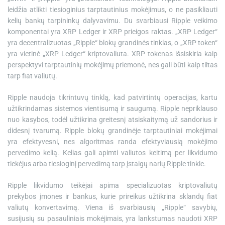
leidžia atlikti tiesioginius tarptautinius mokėjimus, o ne pasikliauti
kelių bankų tarpininkų dalyvavimu. Du svarbiausi Ripple veikimo
komponentai yra XRP Ledger ir XRP prieigos raktas. „XRP Ledger“
yra decentralizuotas „Ripple“ blokų grandinės tinklas, o „XRP token“
yra vietinė „XRP Ledger“ kriptovaliuta. XRP tokenas išsiskiria kaip
perspektyvi tarptautinių mokėjimų priemonė, nes gali būti kaip tiltas
tarp fiat valiutų.
Ripple naudoja tikrintuvų tinklą, kad patvirtintų operacijas, kartu
užtikrindamas sistemos vientisumą ir saugumą. Ripple nepriklauso
nuo kasybos, todėl užtikrina greitesnį atsiskaitymą už sandorius ir
didesnį tvarumą. Ripple blokų grandinėje tarptautiniai mokėjimai
yra efektyvesni, nes algoritmas randa efektyviausią mokėjimo
pervedimo kelią. Kelias gali apimti valiutos keitimą per likvidumo
tiekėjus arba tiesioginį pervedimą tarp įstaigų narių Ripple tinkle.
Ripple likvidumo teikėjai apima specializuotas kriptovaliutų
prekybos įmones ir bankus, kurie prireikus užtikrina sklandų fiat
valiutų konvertavimą. Viena iš svarbiausių „Ripple“ savybių,
susijusių su pasauliniais mokėjimais, yra lankstumas naudoti XRP