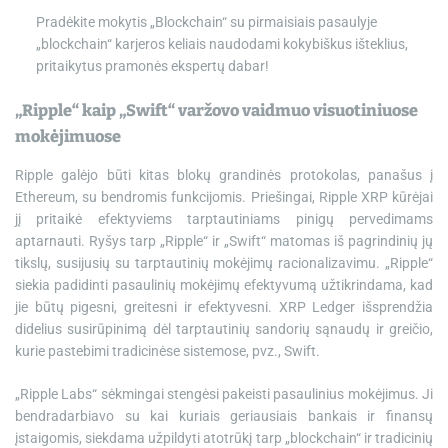
Pradėkite mokytis „Blockchain“ su pirmaisiais pasaulyje
„blockchain“ karjeros keliais naudodami kokybiškus išteklius,
pritaikytus pramonės ekspertų dabar!
„Ripple“ kaip „Swift“ varžovo vaidmuo visuotiniuose
mokėjimuose
Ripple galėjo būti kitas blokų grandinės protokolas, panašus į
Ethereum, su bendromis funkcijomis. Priešingai, Ripple XRP kūrėjai
jį pritaikė efektyviems tarptautiniams pinigų pervedimams
aptarnauti. Ryšys tarp „Ripple“ ir „Swift“ matomas iš pagrindinių jų
tikslų, susijusių su tarptautinių mokėjimų racionalizavimu. „Ripple“
siekia padidinti pasaulinių mokėjimų efektyvumą užtikrindama, kad
jie būtų pigesni, greitesni ir efektyvesni. XRP Ledger išsprendžia
didelius susirūpinimą dėl tarptautinių sandorių sąnaudų ir greičio,
kurie pastebimi tradicinėse sistemose, pvz., Swift.
„Ripple Labs“ sėkmingai stengėsi pakeisti pasaulinius mokėjimus. Ji
bendradarbiavo su kai kuriais geriausiais bankais ir finansų
įstaigomis, siekdama užpildyti atotrūkį tarp „blockchain“ ir tradicinių