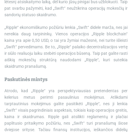
lėtesnį atsiskaitymo laiką, dėl kurio jūsų pinigai bus užblokuoti. Taip
pat svarbu pažymėti, kad „Swift“ neužtikrina operacijų mokesčių ir
sandorių statuso skaidrumo.
„Ripple“ ekonomiškumo požiūriu lenkia „Swift“ didele marža, nes jai
nereikia daug tarpininkų. Vienos operacijos „Ripple blockchain“
kaina yra apie 0,50 USD, o tai yra žymiai mažesnė, nei turite išleisti
„Swift“ pervedimams. Be to, „Ripple“ palaiko decentralizacijos vertę
ir siūlo realiuoju laiku stebėti operacijos būseną. Taip pat galite rasti
aiškią mokesčių struktūrą naudodami „Ripple“, kuri suteikia
skaidrumo pranašumą.
Paskutinės mintys
Atrodo, kad „Ripple“ yra perspektyviausias pretendentas per
kelerius metus perimti pasaulinius mokėjimus. Atlikdami
tarptautinius mokėjimus galite pasitikėti „Ripple“, nes ji lenkia
„Swift“ visais pagrindiniais aspektais, tokiais kaip operacijos greitis,
kaina ir skaidrumas. Ripple gali atsilikti reglamentų ir plačiai
paplitusio pritaikymo požiūriu, nes „Swift“ turi pranašumą šiose
dviejose srityse. Tačiau finansų institucijos, ieškančios didelių