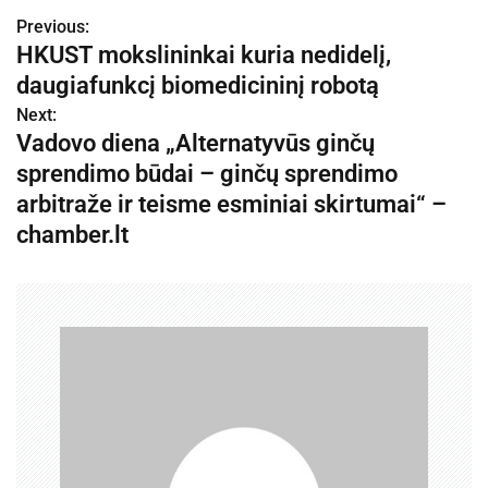
Previous:
N
HKUST mokslininkai kuria nedidelį,
a
daugiafunkcį biomedicininį robotą
v
Next:
Vadovo diena „Alternatyvūs ginčų
i
sprendimo būdai – ginčų sprendimo
g
arbitraže ir teisme esminiai skirtumai“ –
chamber.lt
a
c
i
j
a
t
a