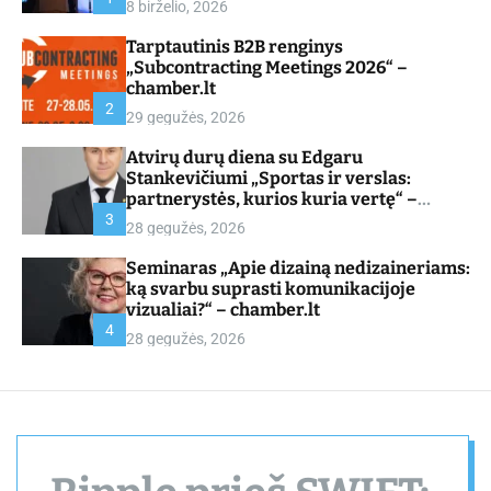
8 birželio, 2026
d
e
Tarptautinis B2B renginys
„Subcontracting Meetings 2026“ –
chamber.lt
2
29 gegužės, 2026
Atvirų durų diena su Edgaru
Stankevičiumi „Sportas ir verslas:
partnerystės, kurios kuria vertę“ –
chamber.lt
3
28 gegužės, 2026
Seminaras „Apie dizainą nedizaineriams:
ką svarbu suprasti komunikacijoje
vizualiai?“ – chamber.lt
4
28 gegužės, 2026