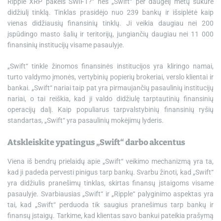
Ripple XRP pakeis SWIFT?“ nes „Swift“ per daugelį metų sukūrė
didžiulį tinklą. Tinklas prasidėjo nuo 239 bankų ir išsiplėtė kaip
vienas didžiausių finansinių tinklų. Ji veikia daugiau nei 200
įspūdingo masto šalių ir teritorijų, jungiančių daugiau nei 11 000
finansinių institucijų visame pasaulyje.
„Swift“ tinkle žinomos finansinės institucijos yra kliringo namai,
turto valdymo įmonės, vertybinių popierių brokeriai, verslo klientai ir
bankai. „Swift“ nariai taip pat yra pirmaujančių pasaulinių institucijų
nariai, o tai reiškia, kad ji valdo didžiulę tarptautinių finansinių
operacijų dalį. Kaip populiarus tarpvalstybinių finansinių ryšių
standartas, „Swift“ yra pasaulinių mokėjimų lyderis.
Atskleiskite ypatingus „Swift“ darbo akcentus
Viena iš bendrų prielaidų apie „Swift“ veikimo mechanizmą yra ta,
kad ji padeda pervesti pinigus tarp bankų. Svarbu žinoti, kad „Swift“
yra didžiulis pranešimų tinklas, skirtas finansų įstaigoms visame
pasaulyje. Svarbiausias „Swift“ ir „Ripple“ palyginimo aspektas yra
tai, kad „Swift“ perduoda tik saugius pranešimus tarp bankų ir
finansų įstaigų. Tarkime, kad klientas savo bankui pateikia prašymą