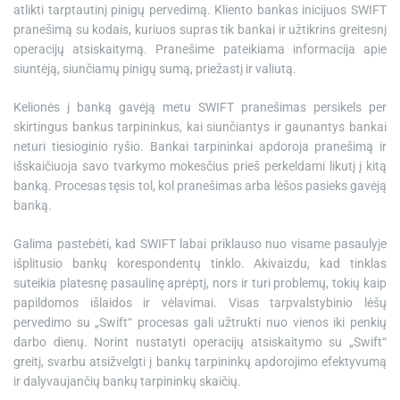
atlikti tarptautinį pinigų pervedimą. Kliento bankas inicijuos SWIFT
pranešimą su kodais, kuriuos supras tik bankai ir užtikrins greitesnį
operacijų atsiskaitymą. Pranešime pateikiama informacija apie
siuntėją, siunčiamų pinigų sumą, priežastį ir valiutą.
Kelionės į banką gavėją metu SWIFT pranešimas persikels per
skirtingus bankus tarpininkus, kai siunčiantys ir gaunantys bankai
neturi tiesioginio ryšio. Bankai tarpininkai apdoroja pranešimą ir
išskaičiuoja savo tvarkymo mokesčius prieš perkeldami likutį į kitą
banką. Procesas tęsis tol, kol pranešimas arba lėšos pasieks gavėją
banką.
Galima pastebėti, kad SWIFT labai priklauso nuo visame pasaulyje
išplitusio bankų korespondentų tinklo. Akivaizdu, kad tinklas
suteikia platesnę pasaulinę aprėptį, nors ir turi problemų, tokių kaip
papildomos išlaidos ir vėlavimai. Visas tarpvalstybinio lėšų
pervedimo su „Swift“ procesas gali užtrukti nuo vienos iki penkių
darbo dienų. Norint nustatyti operacijų atsiskaitymo su „Swift“
greitį, svarbu atsižvelgti į bankų tarpininkų apdorojimo efektyvumą
ir dalyvaujančių bankų tarpininkų skaičių.