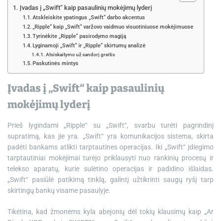
Įvadas į „Swift“ kaip pasaulinių mokėjimų lyderį
Atskleiskite ypatingus „Swift“ darbo akcentus
„Ripple“ kaip „Swift“ varžovo vaidmuo visuotiniuose mokėjimuose
Tyrinėkite „Ripple“ pasirodymo magiją
Lyginamoji „Swift“ ir „Ripple“ skirtumų analizė
Atsiskaitymo už sandorį greitis
Paskutinės mintys
Įvadas į „Swift“ kaip pasaulinių
mokėjimų lyderį
Prieš lygindami „Ripple“ su „Swift“, svarbu turėti pagrindinį
supratimą, kas jie yra. „Swift“ yra komunikacijos sistema, skirta
padėti bankams atlikti tarptautines operacijas. Iki „Swift“ įdiegimo
tarptautiniai mokėjimai turėjo priklausyti nuo rankinių procesų ir
telekso aparatų, kurie sulėtino operacijas ir padidino išlaidas.
„Swift“ pasiūlė patikimą tinklą, galintį užtikrinti saugų ryšį tarp
skirtingų bankų visame pasaulyje.
Tikėtina, kad žmonėms kyla abejonių dėl tokių klausimų kaip „Ar