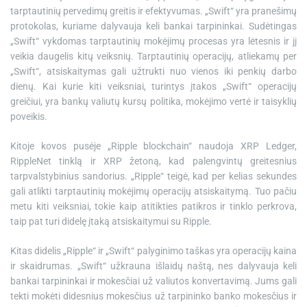
tarptautinių pervedimų greitis ir efektyvumas. „Swift“ yra pranešimų
protokolas, kuriame dalyvauja keli bankai tarpininkai. Sudėtingas
„Swift“ vykdomas tarptautinių mokėjimų procesas yra lėtesnis ir jį
veikia daugelis kitų veiksnių. Tarptautinių operacijų, atliekamų per
„Swift“, atsiskaitymas gali užtrukti nuo vienos iki penkių darbo
dienų. Kai kurie kiti veiksniai, turintys įtakos „Swift“ operacijų
greičiui, yra bankų valiutų kursų politika, mokėjimo vertė ir taisyklių
poveikis.
Kitoje kovos pusėje „Ripple blockchain“ naudoja XRP Ledger,
RippleNet tinklą ir XRP žetoną, kad palengvintų greitesnius
tarpvalstybinius sandorius. „Ripple“ teigė, kad per kelias sekundes
gali atlikti tarptautinių mokėjimų operacijų atsiskaitymą. Tuo pačiu
metu kiti veiksniai, tokie kaip atitikties patikros ir tinklo perkrova,
taip pat turi didelę įtaką atsiskaitymui su Ripple.
Kitas didelis „Ripple“ ir „Swift“ palyginimo taškas yra operacijų kaina
ir skaidrumas. „Swift“ užkrauna išlaidų naštą, nes dalyvauja keli
bankai tarpininkai ir mokesčiai už valiutos konvertavimą. Jums gali
tekti mokėti didesnius mokesčius už tarpininko banko mokesčius ir