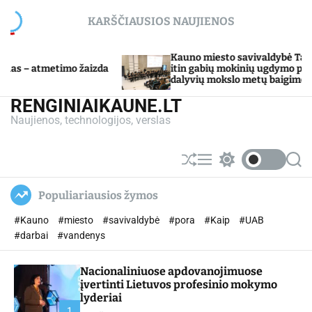
S
KARŠČIAUSIOS NAUJIENOS
k
i
p
Kauno miesto savivaldybė Tarpdisciplininio
aizda
t
itin gabių mokinių ugdymo programos
dalyvių mokslo metų baigimo šventė
o
c
RENGINIAIKAUNE.LT
o
Naujienos, technologijos, verslas
n
t
e
S
M
S
S
n
h
e
w
e
u
n
i
a
t
Populiariausios žymos
ff
u
t
r
l
c
c
#Kauno
#miesto
#savivaldybė
#pora
#Kaip
#UAB
e
h
h
c
#darbai
#vandenys
o
l
Nacionaliniuose apdovanojimuose
o
r
įvertinti Lietuvos profesinio mokymo
m
lyderiai
o
1