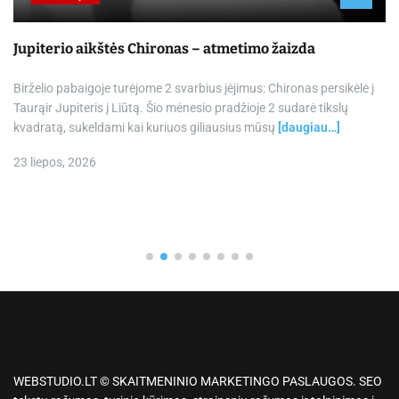
Jupiterio aikštės Chironas – atmetimo žaizda
Birželio pabaigoje turėjome 2 svarbius įėjimus: Chironas persikėlė į
Taurąir Jupiteris į Liūtą. Šio mėnesio pradžioje 2 sudarė tikslų
kvadratą, sukeldami kai kuriuos giliausius mūsų
[daugiau…]
23 liepos, 2026
WEBSTUDIO.LT © SKAITMENINIO MARKETINGO PASLAUGOS. SEO