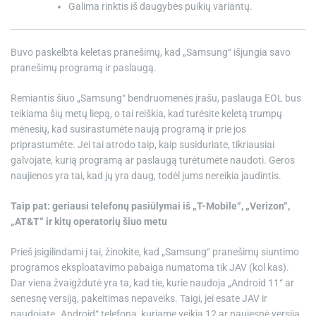
Galima rinktis iš daugybės puikių variantų.
Buvo paskelbta keletas pranešimų, kad „Samsung“ išjungia savo
pranešimų programą ir paslaugą.
Remiantis šiuo „Samsung“ bendruomenės įrašu, paslauga EOL bus
teikiama šių metų liepą, o tai reiškia, kad turėsite keletą trumpų
mėnesių, kad susirastumėte naują programą ir prie jos
priprastumėte. Jei tai atrodo taip, kaip susiduriate, tikriausiai
galvojate, kurią programą ar paslaugą turėtumėte naudoti. Geros
naujienos yra tai, kad jų yra daug, todėl jums nereikia jaudintis.
Taip pat: geriausi telefonų pasiūlymai iš „T-Mobile“, „Verizon“,
„AT&T“ ir kitų operatorių šiuo metu
Prieš įsigilindami į tai, žinokite, kad „Samsung“ pranešimų siuntimo
programos eksploatavimo pabaiga numatoma tik JAV (kol kas).
Dar viena žvaigždutė yra ta, kad tie, kurie naudoja „Android 11“ ar
senesnę versiją, pakeitimas nepaveiks. Taigi, jei esate JAV ir
naudojate „Android“ telefoną, kuriame veikia 12 ar naujesnė versija,