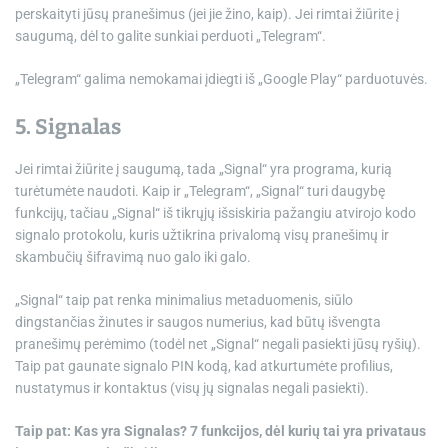
perskaityti jūsų pranešimus (jei jie žino, kaip). Jei rimtai žiūrite į
saugumą, dėl to galite sunkiai perduoti „Telegram“.
„Telegram“ galima nemokamai įdiegti iš „Google Play“ parduotuvės.
5. Signalas
Jei rimtai žiūrite į saugumą, tada „Signal“ yra programa, kurią
turėtumėte naudoti. Kaip ir „Telegram“, „Signal“ turi daugybę
funkcijų, tačiau „Signal“ iš tikrųjų išsiskiria pažangiu atvirojo kodo
signalo protokolu, kuris užtikrina privalomą visų pranešimų ir
skambučių šifravimą nuo galo iki galo.
„Signal“ taip pat renka minimalius metaduomenis, siūlo
dingstančias žinutes ir saugos numerius, kad būtų išvengta
pranešimų perėmimo (todėl net „Signal“ negali pasiekti jūsų ryšių).
Taip pat gaunate signalo PIN kodą, kad atkurtumėte profilius,
nustatymus ir kontaktus (visų jų signalas negali pasiekti).
Taip pat:
Kas yra Signalas? 7 funkcijos, dėl kurių tai yra privataus