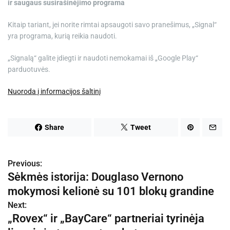
ir saugaus susirašinėjimo programa
Kitaip tariant, jei norite rimtai apsaugoti savo pranešimus, „Signal“
yra programa, kurią reikia naudoti.
„Signalą“ galite įdiegti ir naudoti nemokamai iš „Google Play“
parduotuvės.
Nuoroda į informacijos šaltinį
Share
Tweet
Previous:
N
Sėkmės istorija: Douglaso Vernono
a
mokymosi kelionė su 101 blokų grandine
v
Next:
„Rovex“ ir „BayCare“ partneriai tyrinėja
i