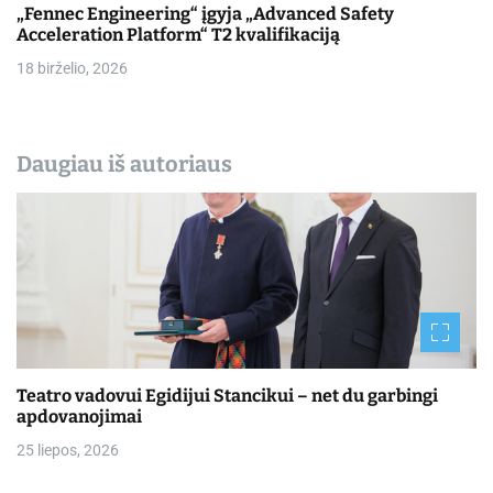
„Fennec Engineering“ įgyja „Advanced Safety
Acceleration Platform“ T2 kvalifikaciją
18 birželio, 2026
Daugiau iš autoriaus
Teatro vadovui Egidijui Stancikui – net du garbingi
apdovanojimai
25 liepos, 2026