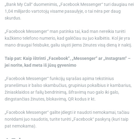
„Bank My Call“ duomenimis, „Facebook Messenger“ turi daugiau nei
1,04 milijardo vartotojų visame pasaulyje, o tai nėra per daug
skurdus.
„Facebook Messenger“ man patinka tai, kad man nereikia turėti
kažkieno telefono numerio, kad galėčiau su juo kalbėtis. Kol jie yra
mano draugai feisbuke, galiu siųsti jiems žinutes visą dieną ir naktį.
Taip pat: Kaip ištrinti „Facebook“, „Messenger“ ar „Instagram“ –
jei norite, kad meta iš jūsų gyvenimo
„Facebook Messenger“ funkcijų sąrašas apima tekstinius
pranešimus ir balso skambučius, grupinius pokalbius ir kambarius,
žiniasklaidos ar failų bendrinimą, šifravimą nuo galo iki galo,
dingstančias žinutes, blokavimą, QR kodus ir kt.
„Facebook Messenger“ galite įdiegti ir naudoti nemokamai, tačiau
norėdami juo naudotis, turite turėti „Facebook“ paskyrą (kuri taip
pat nemokama).