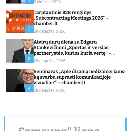
8 birželio, 2026
d
e
Tarptautinis B2B renginys
„Subcontracting Meetings 2026“ –
chamber.lt
2
29 gegužės, 2026
Atvirų durų diena su Edgaru
Stankevičiumi „Sportas ir verslas:
partnerystės, kurios kuria vertę“ –
chamber.lt
3
28 gegužės, 2026
Seminaras „Apie dizainą nedizaineriams:
ką svarbu suprasti komunikacijoje
vizualiai?“ – chamber.lt
4
28 gegužės, 2026