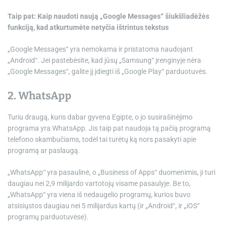
Taip pat:
Kaip naudoti naują „Google Messages“ šiukšliadėžės
funkciją, kad atkurtumėte netyčia ištrintus tekstus
„Google Messages“ yra nemokama ir pristatoma naudojant
„Android“. Jei pastebėsite, kad jūsų „Samsung“ įrenginyje nėra
„Google Messages“, galite jį įdiegti iš „Google Play“ parduotuvės.
2. WhatsApp
Turiu draugą, kuris dabar gyvena Egipte, o jo susirašinėjimo
programa yra WhatsApp. Jis taip pat naudoja tą pačią programą
telefono skambučiams, todėl tai turėtų ką nors pasakyti apie
programą ar paslaugą.
„WhatsApp“ yra pasaulinė, o „Business of Apps“ duomenimis, ji turi
daugiau nei 2,9 milijardo vartotojų visame pasaulyje. Be to,
„WhatsApp“ yra viena iš nedaugelio programų, kurios buvo
atsisiųstos daugiau nei 5 milijardus kartų (ir „Android“, ir „iOS“
programų parduotuvėse).