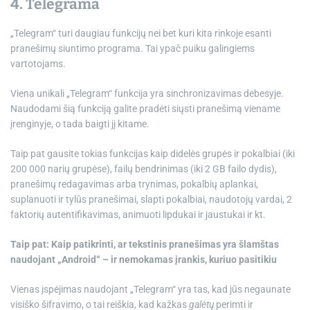
4. Telegrama
„Telegram“ turi daugiau funkcijų nei bet kuri kita rinkoje esanti
pranešimų siuntimo programa. Tai ypač puiku galingiems
vartotojams.
Viena unikali „Telegram“ funkcija yra sinchronizavimas debesyje.
Naudodami šią funkciją galite pradėti siųsti pranešimą viename
įrenginyje, o tada baigti jį kitame.
Taip pat gausite tokias funkcijas kaip didelės grupės ir pokalbiai (iki
200 000 narių grupėse), failų bendrinimas (iki 2 GB failo dydis),
pranešimų redagavimas arba trynimas, pokalbių aplankai,
suplanuoti ir tylūs pranešimai, slapti pokalbiai, naudotojų vardai, 2
faktorių autentifikavimas, animuoti lipdukai ir jaustukai ir kt.
Taip pat:
Kaip patikrinti, ar tekstinis pranešimas yra šlamštas
naudojant „Android“ – ir nemokamas įrankis, kuriuo pasitikiu
Vienas įspėjimas naudojant „Telegram“ yra tas, kad jūs negaunate
visiško šifravimo, o tai reiškia, kad kažkas
galėtų
perimti ir