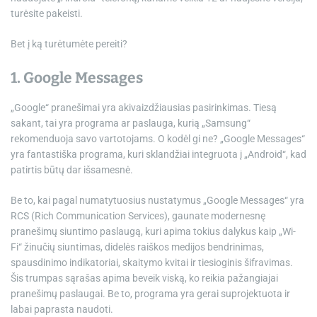
turėsite pakeisti.
Bet į ką turėtumėte pereiti?
1. Google Messages
„Google“ pranešimai yra akivaizdžiausias pasirinkimas. Tiesą
sakant, tai yra programa ar paslauga, kurią „Samsung“
rekomenduoja savo vartotojams. O kodėl gi ne? „Google Messages“
yra fantastiška programa, kuri sklandžiai integruota į „Android“, kad
patirtis būtų dar išsamesnė.
Be to, kai pagal numatytuosius nustatymus „Google Messages“ yra
RCS (Rich Communication Services), gaunate modernesnę
pranešimų siuntimo paslaugą, kuri apima tokius dalykus kaip „Wi-
Fi“ žinučių siuntimas, didelės raiškos medijos bendrinimas,
spausdinimo indikatoriai, skaitymo kvitai ir tiesioginis šifravimas.
Šis trumpas sąrašas apima beveik viską, ko reikia pažangiajai
pranešimų paslaugai. Be to, programa yra gerai suprojektuota ir
labai paprasta naudoti.