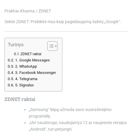
e
Prakhar Khanna / ZDNET
Sekite ZDNET:
Pridėkite mus kaip pageidaujamą šaltinį
„Google“.
Turinys
ZDNET raktai
1. Google Messages
2. WhatsApp
3. Facebook Messenger
4. Telegrama
5. Signalas
ZDNET raktai
„Samsung“ liepą užmuša savo susirašinėjimo
programėlę.
JAV naudotojai, naudojantys 12 ar naujesnės versijos
„Android“, turi perjungti.