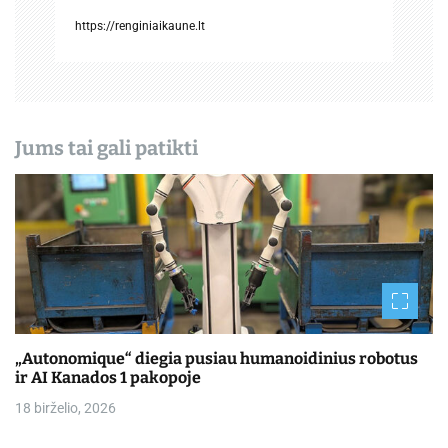
https://renginiaikaune.lt
a
š
ų
Jums tai gali patikti
„Autonomique“ diegia pusiau humanoidinius robotus
ir AI Kanados 1 pakopoje
18 birželio, 2026