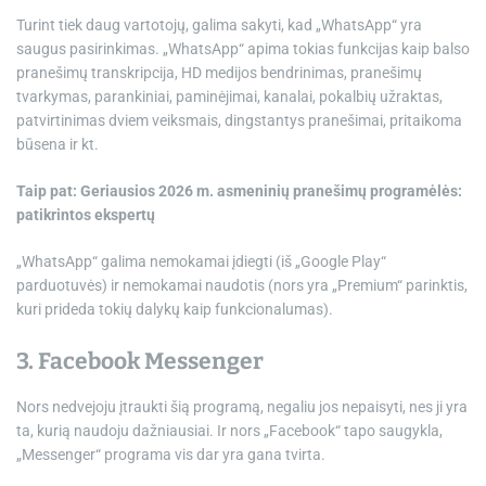
Turint tiek daug vartotojų, galima sakyti, kad „WhatsApp“ yra
saugus pasirinkimas. „WhatsApp“ apima tokias funkcijas kaip balso
pranešimų transkripcija, HD medijos bendrinimas, pranešimų
tvarkymas, parankiniai, paminėjimai, kanalai, pokalbių užraktas,
patvirtinimas dviem veiksmais, dingstantys pranešimai, pritaikoma
būsena ir kt.
Taip pat:
Geriausios 2026 m. asmeninių pranešimų programėlės:
patikrintos ekspertų
„WhatsApp“ galima nemokamai įdiegti (iš „Google Play“
parduotuvės) ir nemokamai naudotis (nors yra „Premium“ parinktis,
kuri prideda tokių dalykų kaip funkcionalumas).
3. Facebook Messenger
Nors nedvejoju įtraukti šią programą, negaliu jos nepaisyti, nes ji yra
ta, kurią naudoju dažniausiai. Ir nors „Facebook“ tapo saugykla,
„Messenger“ programa vis dar yra gana tvirta.