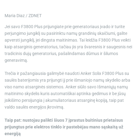
Maria Diaz / ZDNET
Jei savo F3800 Plus prijungiate prie generatoriaus įvado ir turite
perjungimo jungiklį su pasirinktu namų grandinių skaičiumi, galite
apversti jungiklį, jei dingsta maitinimas. Tai leidžia F3800 Plus veikti
kaip atsarginis generatorius, tačiau jis yra švaresnis ir saugesnis nei
tradicinis dujų generatorius, pašalindamas dūmus ir šilumos
generavimą.
Trečia ir pažangiausia galimybė naudoti Anker Solix F3800 Plus su
saulės baterijomis yra prijungti jį prie išmaniojo namų skydelio arba
viso namo atsarginės sistemos. Anker siūlo savo
Išmaniųjų namų
maitinimo skydelis
kuris automatiškai aptinka gedimus ir be jūsų
įsikišimo persijungia į akumuliatoriaus atsarginę kopiją, taip pat
valdo saulės energijos įkrovimą.
Taip pat: nustojau palikti šiuos 7 įprastus buitinius prietaisus
prijungtus prie elektros tinklo ir pastebėjau mano sąskaitą už
energiją