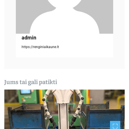
p
į
r
admin
a
https://renginiaikaune.lt
š
ų
Jums tai gali patikti