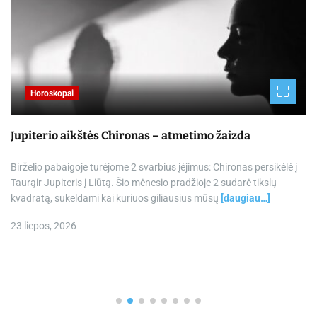
Horoskopai
Jupiterio aikštės Chironas – atmetimo žaizda
Birželio pabaigoje turėjome 2 svarbius įėjimus: Chironas persikėlė į
Taurąir Jupiteris į Liūtą. Šio mėnesio pradžioje 2 sudarė tikslų
kvadratą, sukeldami kai kuriuos giliausius mūsų
[daugiau…]
23 liepos, 2026