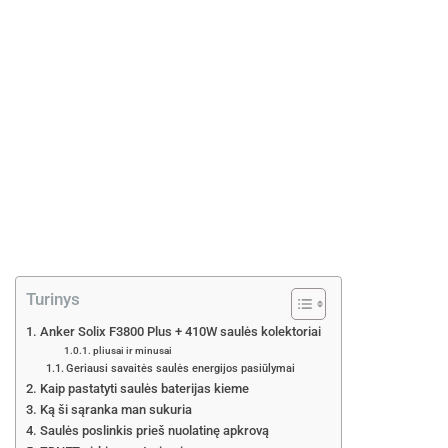
e
Turinys
Anker Solix F3800 Plus + 410W saulės kolektoriai
pliusai ir minusai
Geriausi savaitės saulės energijos pasiūlymai
Kaip pastatyti saulės baterijas kieme
Ką ši sąranka man sukuria
Saulės poslinkis prieš nuolatinę apkrovą