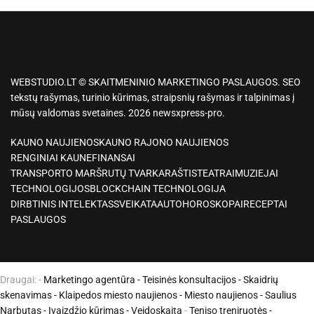
WEBSTUDIO.LT © SKAITMENINIO MARKETINGO PASLAUGOS. SEO
tekstų rašymas, turinio kūrimas, straipsnių rašymas ir talpinimas į
mūsų valdomas svetaines. 2026 newsxpress-pro.
KAUNO NAUJIENOS
KAUNO RAJONO NAUJIENOS
RENGINIAI KAUNE
FINANSAI
TRANSPORTO MARŠRUTŲ TVARKARAŠTIS
TEATRAI
MUZIEJAI
TECHNOLOGIJOS
BLOCKCHAIN TECHNOLOGIJA
DIRBTINIS INTELEKTAS
SVEIKATA
AUTO
HOROSKOPAI
RECEPTAI
PASLAUGOS
Draugai: -
Marketingo agentūra
-
Teisinės konsultacijos
-
Skaidrių
skenavimas
-
Klaipedos miesto naujienos
-
Miesto naujienos
-
Saulius
Narbutas
-
Įvaizdžio kūrimas
-
Veidoskaita
-
Teniso treniruotės
-