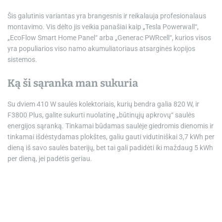
Šis galutinis variantas yra brangesnis ir reikalauja profesionalaus
montavimo. Vis dėlto jis veikia panašiai kaip „Tesla Powerwall“,
„EcoFlow Smart Home Panel“ arba „Generac PWRcell“, kurios visos
yra populiarios viso namo akumuliatoriaus atsarginės kopijos
sistemos.
Ką ši sąranka man sukuria
Su dviem 410 W saulės kolektoriais, kurių bendra galia 820 W, ir
F3800 Plus, galite sukurti nuolatinę „būtinųjų apkrovų“ saulės
energijos sąranką. Tinkamai būdamas saulėje giedromis dienomis ir
tinkamai išdėstydamas plokštes, galiu gauti vidutiniškai 3,7 kWh per
dieną iš savo saulės baterijų, bet tai gali padidėti iki maždaug 5 kWh
per dieną, jei padėtis geriau.