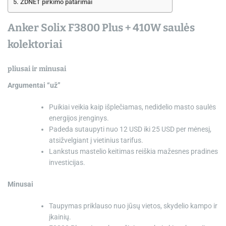
ZDNET pirkimo patarimai
Anker Solix F3800 Plus + 410W saulės
kolektoriai
pliusai ir minusai
Argumentai “už”
Puikiai veikia kaip išplečiamas, nedidelio masto saulės
energijos įrenginys.
Padeda sutaupyti nuo 12 USD iki 25 USD per mėnesį,
atsižvelgiant į vietinius tarifus.
Lankstus mastelio keitimas reiškia mažesnes pradines
investicijas.
Minusai
Taupymas priklauso nuo jūsų vietos, skydelio kampo ir
įkainių.