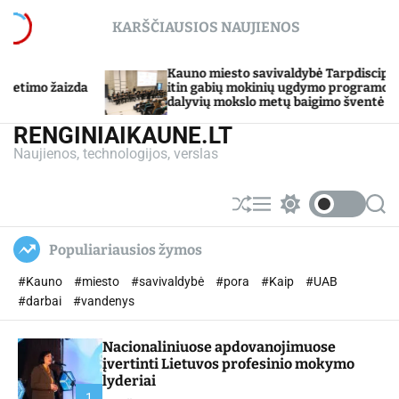
S
KARŠČIAUSIOS NAUJIENOS
k
i
p
Kauno miesto savivaldybė Tarpdisciplininio
S
t
itin gabių mokinių ugdymo programos
g
dalyvių mokslo metų baigimo šventė
o
c
RENGINIAIKAUNE.LT
o
Naujienos, technologijos, verslas
n
t
e
S
M
S
S
n
h
e
w
e
u
n
i
a
t
Populiariausios žymos
ff
u
t
r
l
c
c
#Kauno
#miesto
#savivaldybė
#pora
#Kaip
#UAB
e
h
h
c
#darbai
#vandenys
o
l
Nacionaliniuose apdovanojimuose
o
r
įvertinti Lietuvos profesinio mokymo
m
lyderiai
o
1