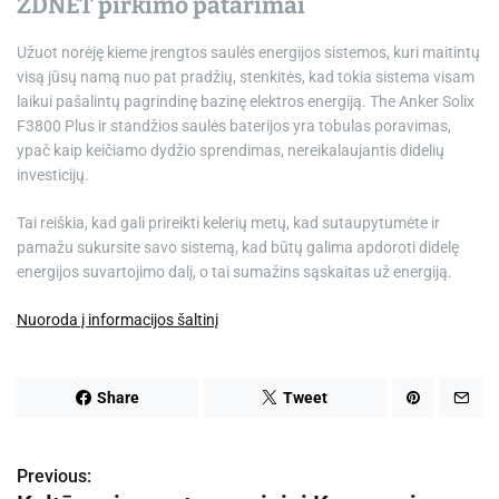
ZDNET pirkimo patarimai
Užuot norėję kieme įrengtos saulės energijos sistemos, kuri maitintų
visą jūsų namą nuo pat pradžių, stenkitės, kad tokia sistema visam
laikui pašalintų pagrindinę bazinę elektros energiją. The
Anker Solix
F3800 Plus ir standžios saulės baterijos
yra tobulas poravimas,
ypač kaip keičiamo dydžio sprendimas, nereikalaujantis didelių
investicijų.
Tai reiškia, kad gali prireikti kelerių metų, kad sutaupytumėte ir
pamažu sukursite savo sistemą, kad būtų galima apdoroti didelę
energijos suvartojimo dalį, o tai sumažins sąskaitas už energiją.
Nuoroda į informacijos šaltinį
Share
Tweet
Previous:
N