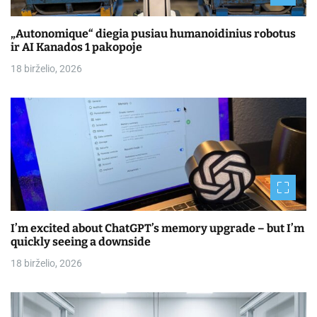
„Autonomique“ diegia pusiau humanoidinius robotus
ir AI Kanados 1 pakopoje
18 birželio, 2026
I’m excited about ChatGPT’s memory upgrade – but I’m
quickly seeing a downside
18 birželio, 2026