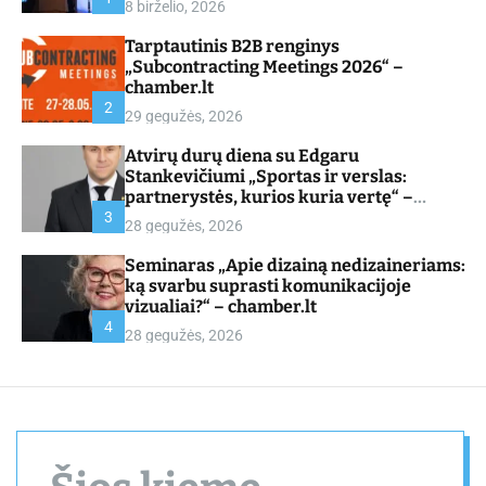
8 birželio, 2026
d
e
Tarptautinis B2B renginys
„Subcontracting Meetings 2026“ –
chamber.lt
2
29 gegužės, 2026
Atvirų durų diena su Edgaru
Stankevičiumi „Sportas ir verslas:
partnerystės, kurios kuria vertę“ –
chamber.lt
3
28 gegužės, 2026
Seminaras „Apie dizainą nedizaineriams:
ką svarbu suprasti komunikacijoje
vizualiai?“ – chamber.lt
4
28 gegužės, 2026