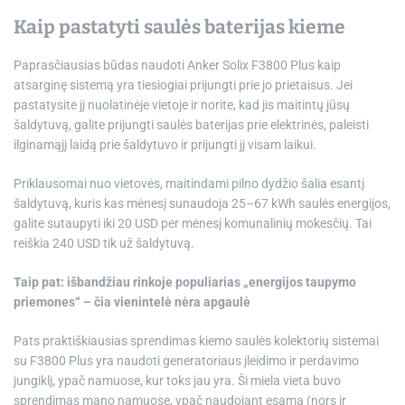
Kaip pastatyti saulės baterijas kieme
Paprasčiausias būdas naudoti Anker Solix F3800 Plus kaip
atsarginę sistemą yra tiesiogiai prijungti prie jo prietaisus. Jei
pastatysite jį nuolatinėje vietoje ir norite, kad jis maitintų jūsų
šaldytuvą, galite prijungti saulės baterijas prie elektrinės, paleisti
ilginamąjį laidą prie šaldytuvo ir prijungti jį visam laikui.
Priklausomai nuo vietovės, maitindami pilno dydžio šalia esantį
šaldytuvą, kuris kas mėnesį sunaudoja 25–67 kWh saulės energijos,
galite sutaupyti iki 20 USD per mėnesį komunalinių mokesčių. Tai
reiškia 240 USD tik už šaldytuvą.
Taip pat: išbandžiau rinkoje populiarias „energijos taupymo
priemones“ – čia vienintelė nėra apgaulė
Pats praktiškiausias sprendimas kiemo saulės kolektorių sistemai
su F3800 Plus yra naudoti generatoriaus įleidimo ir perdavimo
jungiklį, ypač namuose, kur toks jau yra. Ši miela vieta buvo
sprendimas mano namuose, ypač naudojant esamą (nors ir