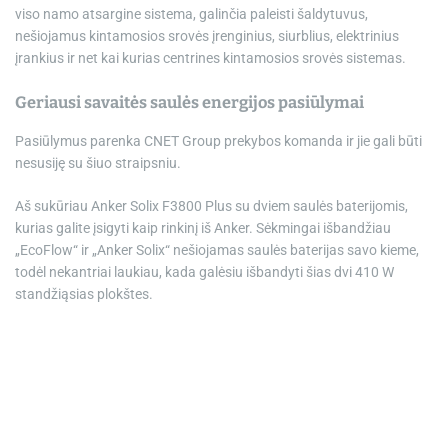
viso namo atsargine sistema, galinčia paleisti šaldytuvus,
nešiojamus kintamosios srovės įrenginius, siurblius, elektrinius
įrankius ir net kai kurias centrines kintamosios srovės sistemas.
Geriausi savaitės saulės energijos pasiūlymai
Pasiūlymus parenka CNET Group prekybos komanda ir jie gali būti
nesusiję su šiuo straipsniu.
Aš sukūriau Anker Solix F3800 Plus su dviem saulės baterijomis,
kurias galite įsigyti kaip rinkinį iš Anker. Sėkmingai išbandžiau
„EcoFlow“ ir „Anker Solix“ nešiojamas saulės baterijas savo kieme,
todėl nekantriai laukiau, kada galėsiu išbandyti šias dvi 410 W
standžiąsias plokštes.