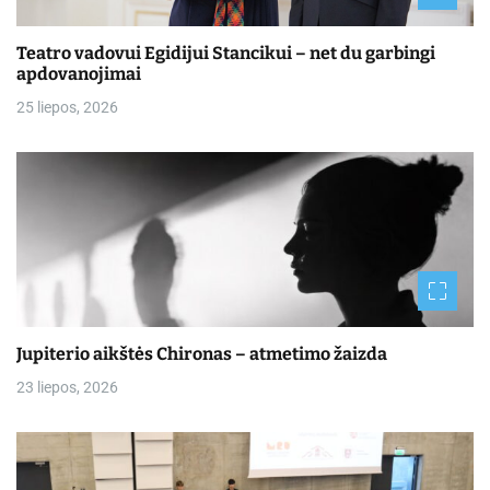
Teatro vadovui Egidijui Stancikui – net du garbingi
apdovanojimai
25 liepos, 2026
Jupiterio aikštės Chironas – atmetimo žaizda
23 liepos, 2026