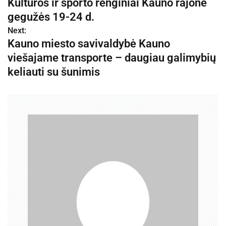
Kultūros ir sporto renginiai Kauno rajone
a
gegužės 19-24 d.
v
Next:
Kauno miesto savivaldybė Kauno
i
viešajame transporte – daugiau galimybių
g
keliauti su šunimis
a
c
i
j
a
t
a
r