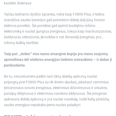
kasdien išsikraus.
Tačiau keičiamo dydžio sąranka, tokia kaip F3800 Plus, ir kelios
standžios saulės baterijos gali patenkinti didelę dalį jūsų foninio
elektros poreikio. Šie poreikiai gali apimti budėjimo režimo
elektroniką ir nuolat įjungtus įrenginius, tokius kaip maršrutizatoriai,
šaldytuvai, televizoriai, įkrovikliai ir net išmanieji įrenginiai, pvz.,
robotų dulkių siurbliai.
Taip pat: „Anker“ viso namo atsarginė kopija yra mano svajonių
sprendimas dėl elektros energijos tiekimo nutraukimo – ir dabar ji
parduodama
Be to, neturėtumėte palikti tam tikrų didelių apkrovų nuolat
prijungtų prie F3800 Plus su tik dviem skydais, įskaitant centrinius
kintamosios srovės įrenginius, elektrinius džiovintuvus ir orkaites,
patalpų šildytuvus ir elektrinius vandens šildytuvus. Šie įrenginiai
apkrauna didelę apkrovą ir yra nuolat nutekėję, todėl kelių plokščių
saulės energijos nepakaks jiems nuolat palaikyti.