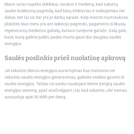
Mano vyras nupirko laikiklius, ratukus ir medieną, kad sukurtų
saulės kolektorių pagrindą, kad būtų efektyviau ir nešiojamiau nei
dabar, bet tai vis dar yra jo darbų sąraše. Kaip matote nuotraukose,
plokštės šiuo metu yra ant laikinojo pagrindo, pagaminto iš likusių
regeneruotų medienos gabalų, kuriuos turėjome garaže. Galų gale,
bazė, kurią galime judėti, padės mums gauti dar daugiau saulės
energijos.
Saulės poslinkis prieš nuolatinę apkrovą
Jei vidutinis dienos energijos suvartojimas bus mažesnis nei
vidutinis saulės energijos generavimas, galėsite visiškai gyventi iš
saulės energijos. Tačiau tai sunku naudojant kieme įrengtą saulės
energijos sistemą, ypač atsižvelgiant į tai, kad vidutinis JAV namas
sunaudoja apie 30 kWh per dieną.