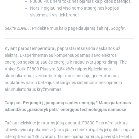
F3800 Plus nėra toks nešiojamas kaip kitos baterijos.
Nors ir pigiau nei viso namo atsarginės kopijos
sistemos, ji vis tiek brangi.
Sekite ZDNET:
Pridėkite mus kaip pageidaujamą šaltinį
„Google“.
Kylant paros temperatūrai, paprastai atsiranda sąskaitos už
elektrą. Eksperimentavau kompensuodamas savo elektros
energijos sąskaitą saulės energija ir radau tvarų sprendimą. The
Anker Solix F3800 Plus
yra 3,84 kWh talpos išplečiamas
akumuliatorius, veikiantis kaip tradicinio dujų generatoriaus,
nuolatinės namų baterijos atsarginės sistemos ir nešiojamojo
akumuliatoriaus kryžminimas.
Taip pat: Perjungti į įjungiamą saulės energiją? Mano patarimas
išbandžius „pasidaryk pats“ energijos technologijas namuose
Tačiau neleiskite jo ratams jūsų apgauti. F3800 Plus nėra skirtas
stovyklavimui palapinėse (nors jūs techniškai
galėtų
jei galite lengvai
ištempti visus 136 svarus). Tai nešiojama baterija, paversta teisėta