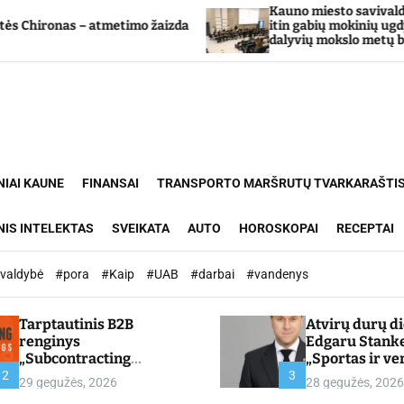
Kauno miesto savivaldybė Tarpdisciplinini
timo žaizda
itin gabių mokinių ugdymo programos
dalyvių mokslo metų baigimo šventė
NIAI KAUNE
FINANSAI
TRANSPORTO MARŠRUTŲ TVARKARAŠTI
NIS INTELEKTAS
SVEIKATA
AUTO
HOROSKOPAI
RECEPTAI
ivaldybė
#pora
#Kaip
#UAB
#darbai
#vandenys
Tarptautinis B2B
Atvirų durų d
renginys
Edgaru Stank
„Subcontracting
„Sportas ir ve
Meetings 2026“ –
partnerystės,
2
3
29 gegužės, 2026
28 gegužės, 2026
chamber.lt
kuria vertę“ –