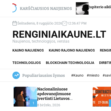
S
tancikui – net du
Jupiterio aikštės Chironas – atme
k
KARŠČIAUSIOS NAUJIENOS
i
p
Šeštadienis, 8 rugpjūčio 2026
12
:
36
:
49
PM
t
o
RENGINIAIKAUNE.LT
c
o
Naujienos, technologijos, verslas
n
KAUNO NAUJIENOS
KAUNO RAJONO NAUJIENOS
RENGI
t
e
n
TECHNOLOGIJOS
BLOCKCHAIN TECHNOLOGIJA
DIRBTI
t
Populiariausios žymos
#Kauno
#miesto
#sav
Nacionaliniuose
apdovanojimuose
įvertinti Lietuvos
profesinio mokymo
1
8 birželio, 2026
lyderiai