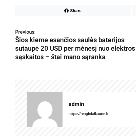
Share
Previous:
N
Šios kieme esančios saulės baterijos
a
sutaupė 20 USD per mėnesį nuo elektros
v
sąskaitos – štai mano sąranka
i
g
a
c
admin
i
https://renginiaikaune.lt
j