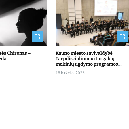
štės Chironas –
Kauno miesto savivaldybė
zda
Tarpdisciplininio itin gabių
mokinių ugdymo programos
dalyvių mokslo metų baigimo
18 birželio, 2026
šventė