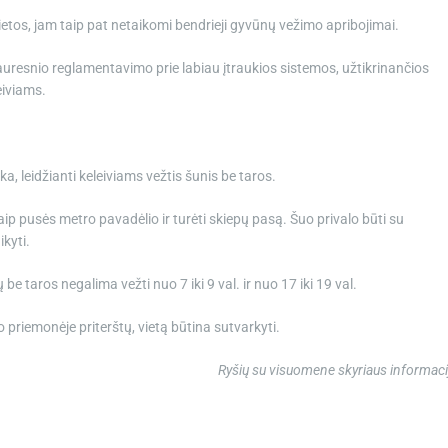
vietos, jam taip pat netaikomi bendrieji gyvūnų vežimo apribojimai.
uresnio reglamentavimo prie labiau įtraukios sistemos, užtikrinančios
eiviams.
, leidžianti keleiviams vežtis šunis be taros.
 kaip pusės metro pavadėlio ir turėti skiepų pasą. Šuo privalo būti su
ikyti.
 taros negalima vežti nuo 7 iki 9 val. ir nuo 17 iki 19 val.
o priemonėje priterštų, vietą būtina sutvarkyti.
Ryšių su visuomene skyriaus informaci