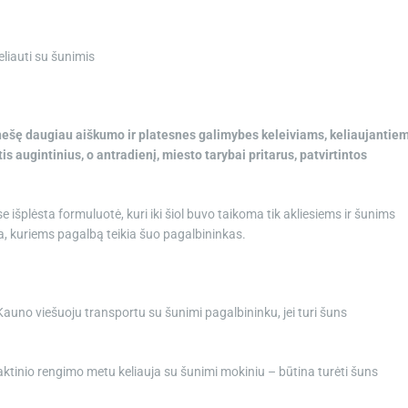
liauti su šunimis
atnešę daugiau aiškumo ir platesnes galimybes keleiviams, keliaujantie
 augintinius, o antradienį, miesto tarybai pritarus, patvirtintos
e išplėsta formuluotė, kuri iki šiol buvo taikoma tik akliesiems ir šunims
ia, kuriems pagalbą teikia šuo pagalbininkas.
 Kauno viešuoju transportu su šunimi pagalbininku, jei turi šuns
raktinio rengimo metu keliauja su šunimi mokiniu – būtina turėti šuns