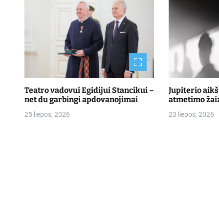
Teatro vadovui Egidijui Stancikui –
Jupiterio aik
net du garbingi apdovanojimai
atmetimo žai
25 liepos, 2026
23 liepos, 2026