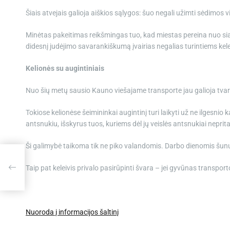
Šiais atvejais galioja aiškios sąlygos: šuo negali užimti sėdimos 
Minėtas pakeitimas reikšmingas tuo, kad miestas pereina nuo sia
didesnį judėjimo savarankiškumą įvairias negalias turintiems kel
Kelionės su augintiniais
Nuo šių metų sausio Kauno viešajame transporte jau galioja tvarka
Tokiose kelionėse šeimininkai augintinį turi laikyti už ne ilgesnio
antsnukiu, išskyrus tuos, kuriems dėl jų veislės antsnukiai neprita
Ši galimybė taikoma tik ne piko valandomis. Darbo dienomis šunų be
ijos
Taip pat keleivis privalo pasirūpinti švara – jei gyvūnas transport
Nuoroda į informacijos šaltinį