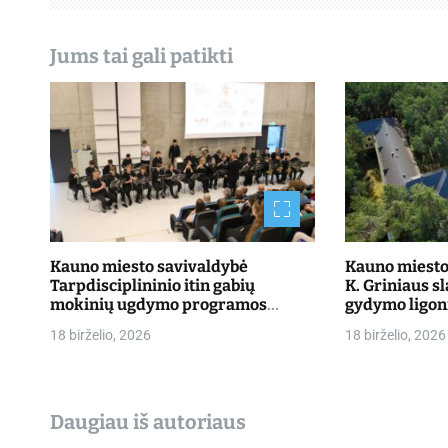
a
t
Jums tai gali patikti
a
r
p
į
r
a
Kauno miesto savivaldybė
Kauno miesto 
Tarpdisciplininio itin gabių
K. Griniaus s
š
mokinių ugdymo programos
gydymo ligon
dalyvių mokslo metų baigimo
priimti pacie
18 birželio, 2026
18 birželio, 2026
ų
šventė
Daugiau iš autoriaus