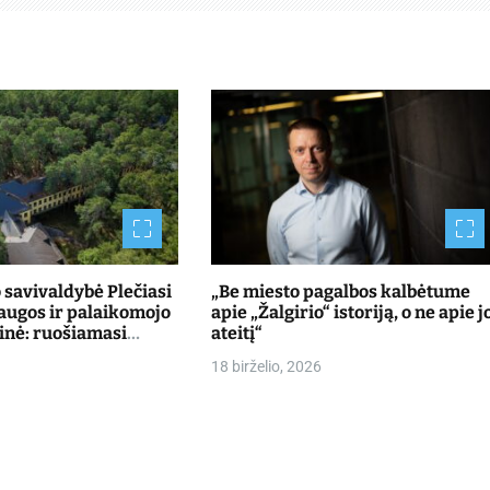
savivaldybė Plečiasi
„Be miesto pagalbos kalbėtume
laugos ir palaikomojo
apie „Žalgirio“ istoriją, o ne apie j
inė: ruošiamasi
ateitį“
ntus Kulautuvoje
18 birželio, 2026