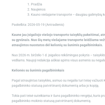
Pradžia
Naujienos
Kauno viešajame transporte – daugiau galimybių ke
Paskelbta: 2026-05-19 (Antradienis)
Kaune jau įsigaliojo viešojo transporto taisyklių pakeitimai, 
su gyvūnais. Nuo šių metų viešajame transporte leidžiama vežtis
atnaujintos nuostatos dėl kelionių su šunimis pagalbininkais.
Nuo 2026 m. birželio 1 d. įsigalios reikšmingas pokytis – taisyklės
vedliams. Naujoji redakcija aiškiai apims visus asmenis su negal
Kelionės su šunimis pagalbininkais
Pagal atnaujintas taisykles, asmuo su negalia turi teisę važiuoti
pagalbininko statusą patvirtinantį dokumentą arba jo kopiją.
Tokia pati teisė suteikiama ir šuns pagalbininko rengėjui, kuris p
pagalbininko mokinio statusą patvirtinantį dokumentą.