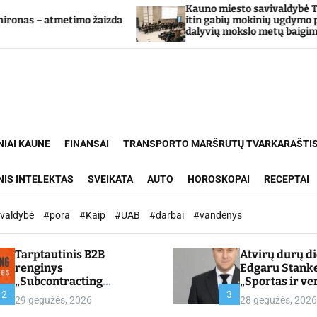
Kauno miesto savivaldybė Tarpdisciplininio
imo žaizda
itin gabių mokinių ugdymo programos
dalyvių mokslo metų baigimo šventė
NIAI KAUNE
FINANSAI
TRANSPORTO MARŠRUTŲ TVARKARAŠTI
NIS INTELEKTAS
SVEIKATA
AUTO
HOROSKOPAI
RECEPTAI
ivaldybė
#pora
#Kaip
#UAB
#darbai
#vandenys
Tarptautinis B2B
Atvirų durų d
renginys
Edgaru Stank
„Subcontracting
„Sportas ir ve
Meetings 2026“ –
partnerystės,
2
3
29 gegužės, 2026
28 gegužės, 2026
chamber.lt
kuria vertę“ –