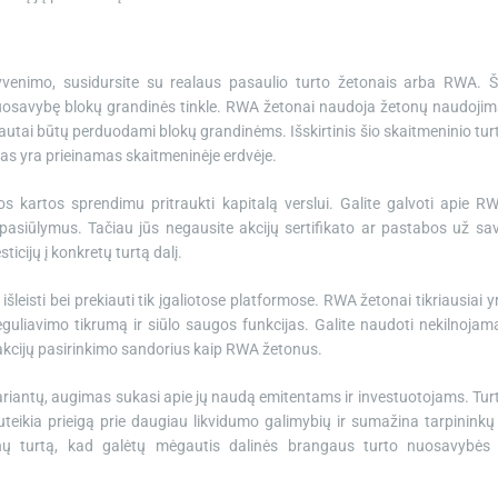
 gyvenimo, susidursite su realaus pasaulio turto žetonais arba RWA. Š
o nuosavybę blokų grandinės tinkle. RWA žetonai naudoja žetonų naudojim
autai būtų perduodami blokų grandinėms. Išskirtinis šio skaitmeninio tur
rtas yra prieinamas skaitmeninėje erdvėje.
s kartos sprendimu pritraukti kapitalą verslui. Galite galvoti apie R
 pasiūlymus. Tačiau jūs negausite akcijų sertifikato ar pastabos už sa
ticijų į konkretų turtą dalį.
išleisti bei prekiauti tik įgaliotose platformose. RWA žetonai tikriausiai y
eguliavimo tikrumą ir siūlo saugos funkcijas. Galite naudoti nekilnojamą
jų akcijų pasirinkimo sandorius kaip RWA žetonus.
ariantų, augimas sukasi apie jų naudą emitentams ir investuotojams. Tur
teikia prieigą prie daugiau likvidumo galimybių ir sumažina tarpininkų 
onų turtą, kad galėtų mėgautis dalinės brangaus turto nuosavybės 