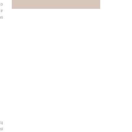
to
ir
us
kų
si