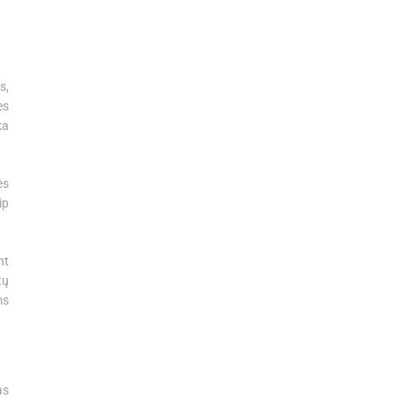
s,
es
ka
ės
ip
nt
tų
ms
as