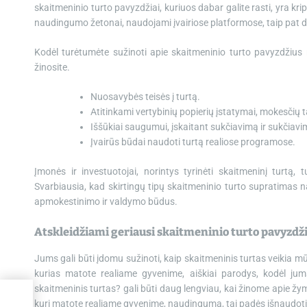
skaitmeninio turto pavyzdžiai, kuriuos dabar galite rasti, yra kri
naudingumo žetonai, naudojami įvairiose platformose, taip pat 
Kodėl turėtumėte sužinoti apie skaitmeninio turto pavyzdžius 
žinosite.
Nuosavybės teisės į turtą.
Atitinkami vertybinių popierių įstatymai, mokesčių tai
Iššūkiai saugumui, įskaitant sukčiavimą ir sukčiavi
Įvairūs būdai naudoti turtą realiose programose.
Įmonės ir investuotojai, norintys tyrinėti skaitmeninį turtą,
Svarbiausia, kad skirtingų tipų skaitmeninio turto supratimas 
apmokestinimo ir valdymo būdus.
Atskleidžiami geriausi skaitmeninio turto pavyzdž
Jums gali būti įdomu sužinoti, kaip skaitmeninis turtas veikia mū
kurias matote realiame gyvenime, aiškiai parodys, kodėl jum
skaitmeninis turtas? gali būti daug lengviau, kai žinome apie žym
ės
kurį matote realiame gyvenime, naudingumą, tai padės išnaudoti 