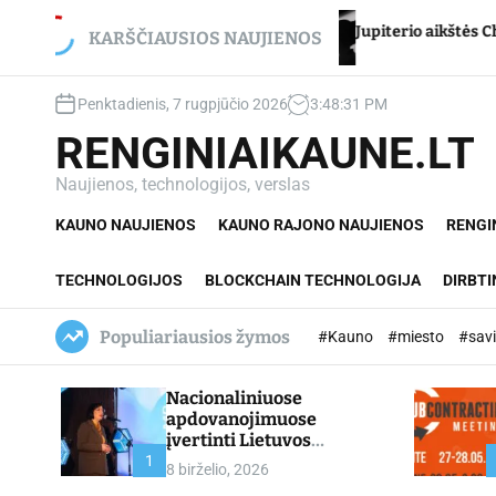
S
ancikui – net du
Jupiterio aikštės Chironas – atmet
k
KARŠČIAUSIOS NAUJIENOS
i
p
Penktadienis, 7 rugpjūčio 2026
3
:
48
:
32
PM
t
o
RENGINIAIKAUNE.LT
c
o
Naujienos, technologijos, verslas
n
KAUNO NAUJIENOS
KAUNO RAJONO NAUJIENOS
RENGI
t
e
n
TECHNOLOGIJOS
BLOCKCHAIN TECHNOLOGIJA
DIRBTI
t
Populiariausios žymos
#Kauno
#miesto
#sav
Nacionaliniuose
apdovanojimuose
įvertinti Lietuvos
profesinio mokymo
1
8 birželio, 2026
lyderiai