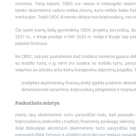
monetas. Tiesą sakant, CBDC yra vienas iš nedaugelio skaitme
banko skaitmeninė valiuta reiškia žetoną, kuris reiškia šalies fia
institucijos. Todėl CBDC iš esmės skiriasi nuo kriptovaliutų, nes n
Čia rasite įvairių šalių įgyvendintų CBDC projektų pavyzdžių, d
2021 m., o Kinija pradėjo e-CNY 2020 m. Indija ir Rusija taip pa
pakeisti finansus.
Be CBDC, taip pat pastebėsite, kad stabilios monetos įgauna didel
su stabiliu turtu, o jų vertė yra susieta su stabiliu turtu, pav
siejamas su užstatu arba kainų koregavimu algoritmų pagalba. Po
Įvaldykite skaitmeninių finansų ateitį! Įgykite praktinio skl
išmaniosiomis sutartimis, kriptovaliutų piniginėmis ir tarpta
Paskutinės mintys
Įvairių tipų skaitmeninio turto pavyzdžiai rodo, kad pasaulis n
kriptovaliutos įsiskverbė į tradicinį finansinių paslaugų sektori
šioje diskusijoje akcentuoti skaitmeninio turto pavyzdžiai t
panaudoti RWA žetonus ir užpildyti atotrūkį tarp realaus pasauli