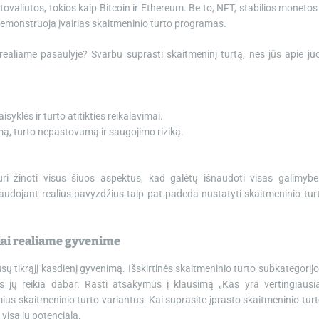
ptovaliutos, tokios kaip Bitcoin ir Ethereum. Be to, NFT, stabilios monetos 
demonstruoja įvairias skaitmeninio turto programas.
realiame pasaulyje? Svarbu suprasti skaitmeninį turtą, nes jūs apie ju
syklės ir turto atitikties reikalavimai.
mą, turto nepastovumą ir saugojimo riziką.
 turi žinoti visus šiuos aspektus, kad galėtų išnaudoti visas galimybe
naudojant realius pavyzdžius taip pat padeda nustatyti skaitmeninio tur
iai realiame gyvenime
sų tikrąjį kasdienį gyvenimą. Išskirtinės skaitmeninio turto subkategorijo
s jų reikia dabar. Rasti atsakymus į klausimą „Kas yra vertingiausi
ius skaitmeninio turto variantus. Kai suprasite įprasto skaitmeninio turt
visą jų potencialą.