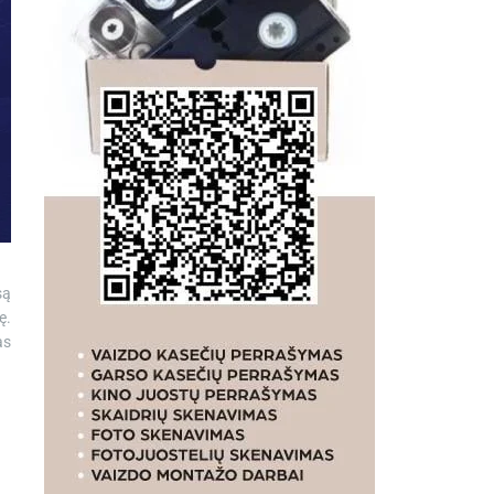
są
ę.
as