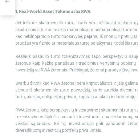
1. Real-World Asset Tokens arba RWA
Jei ieškote skaitmeninio turto, kuris yra arčiausiai realaus
skaitmeninis turtas reiškia materialiojo ir nematerialiojo turt
kad nekilnojamojo turto nuosavybė, pajamų iš įmonių ir prekių sr
bruožas yra fizinio ar materialaus turto palaikymas, todėl šis tu
Realaus pasaulio turto tokenizavimas tapo perspektyviu naujo
žetonus kaip kažką panašaus į tradicinius vertybinių popierių
investiciją su RWA žetonais. Priešingai, žetonai parodys jūsų inves
Svarbu žinoti, kad RWA žetonai nėra kriptovaliutos ir jais galima 
vienas iš skaitmeninio turto pavyzdžių, kurie suteikia didesnį r
turtą, akcijas, obligacijas, privatų kapitalą ar skolą ir darbuoto
RWA žetonų, kaip perspektyvių investavimo į skaitmeninį turtą v
tokenizavimas išplečia pasaulinį investuotojų pasiekiamumą, su
veiklos sąnaudas. Be to, investuotojai gali panaudoti žet
diversifikuotų investicijų portfelių privalumais.