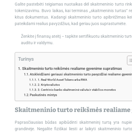
Galite pastebėti teigiamas nuotaikas dėl skaitmeninio turto rink
tokenizavimu. Buvo laikas, kai terminas „skaitmeninis turtas“ reiš
kitus dokumentus. Kadangi skaitmeninio turto apibrėžimas keič
pateikdami realius pavyzdžius, kad geriau juos suprastumėte.
Ženkite į finansų ateitį – tapkite sertifikuotu skaitmeninio tur
auditu ir valdymu.
Turinys
Skaitmeninio turto reikšmės realiame gyvenime supratimas
Atskleidžiami geriausi skaitmeninio turto pavyzdžiai realiame gyven
1. Real-World Asset Tokens arba RWA
2. Kriptovaliutos
3. Centrinio banko skaitmeninė valiuta ir stabilios monetos
Paskutinės mintys
Skaitmeninio turto reikšmės realiame
Paprasčiausias būdas apibūdinti skaitmeninį turtą yra nupie
grandinėje. Negalite fiziškai liesti ar laikyti skaitmeninio turto