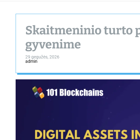
Skaitmeninio turto 
gyvenime
29 gegužės, 2026
admin