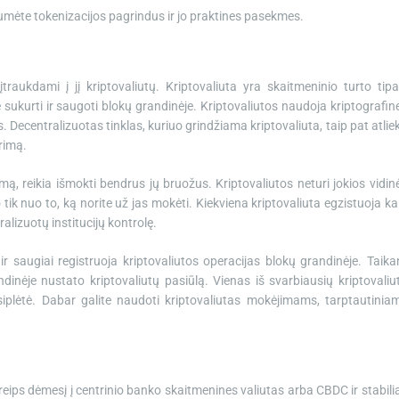
tumėte tokenizacijos pagrindus ir jo praktines pasekmes.
raukdami į jį kriptovaliutų. Kriptovaliuta yra skaitmeninio turto tipa
sukurti ir saugoti blokų grandinėje. Kriptovaliutos naudoja kriptografin
s. Decentralizuotas tinklas, kuriuo grindžiama kriptovaliuta, taip pat atlie
rimą.
mą, reikia išmokti bendrus jų bruožus. Kriptovaliutos neturi jokios vidin
 tik nuo to, ką norite už jas mokėti. Kiekviena kriptovaliuta egzistuoja ka
alizuotų institucijų kontrolę.
ir saugiai registruoja kriptovaliutos operacijas blokų grandinėje. Taika
dinėje nustato kriptovaliutų pasiūlą. Vienas iš svarbiausių kriptovaliu
iplėtė. Dabar galite naudoti kriptovaliutas mokėjimams, tarptautinia
eips dėmesį į centrinio banko skaitmenines valiutas arba CBDC ir stabili