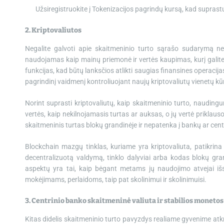
Užsiregistruokite į Tokenizacijos pagrindų kursą, kad supras
2. Kriptovaliutos
Negalite galvoti apie skaitmeninio turto sąrašo sudarymą neįt
naudojamas kaip mainų priemonė ir vertės kaupimas, kurį galite 
funkcijas, kad būtų lanksčios atlikti saugias finansines operacija
pagrindinį vaidmenį kontroliuojant naujų kriptovaliutų vienetų kū
Norint suprasti kriptovaliutų, kaip skaitmeninio turto, naudingu
vertės, kaip nekilnojamasis turtas ar auksas, o jų vertė priklauso
skaitmeninis turtas blokų grandinėje ir nepatenka į bankų ar centr
Blockchain mazgų tinklas, kuriame yra kriptovaliuta, patikrina 
decentralizuotą valdymą, tinklo dalyviai arba kodas blokų gran
aspektų yra tai, kaip bėgant metams jų naudojimo atvejai išs
mokėjimams, perlaidoms, taip pat skolinimui ir skolinimuisi.
3. Centrinio banko skaitmeninė valiuta ir stabilios monetos
Kitas didelis skaitmeninio turto pavyzdys realiame gyvenime atkr