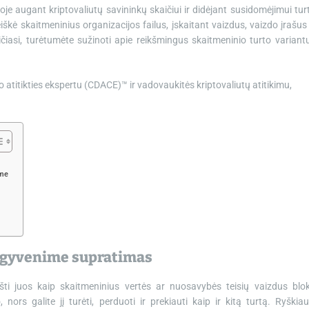
oje augant kriptovaliutų savininkų skaičiui ir didėjant susidomėjimui tur
kė skaitmeninius organizacijos failus, įskaitant vaizdus, ​​vaizdo įrašus 
iasi, turėtumėte sužinoti apie reikšmingus skaitmeninio turto variant
to atitikties ekspertu (CDACE)™ ir vadovaukitės kriptovaliutų atitikimu,
ime
 gyvenime supratimas
šti juos kaip skaitmeninius vertės ar nuosavybės teisių vaizdus blo
, nors galite jį turėti, perduoti ir prekiauti kaip ir kitą turtą. Ryškiau