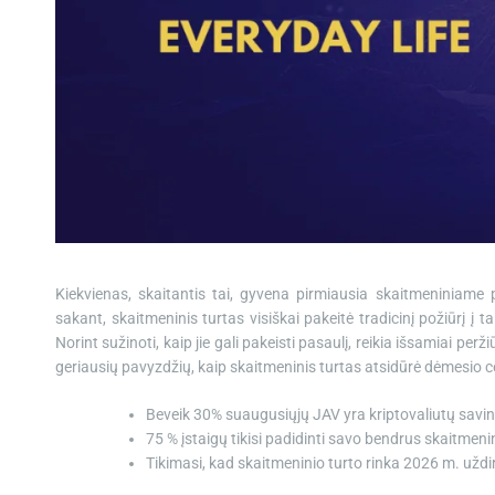
Kiekvienas, skaitantis tai, gyvena pirmiausia skaitmeniniame p
sakant, skaitmeninis turtas visiškai pakeitė tradicinį požiūrį į t
Norint sužinoti, kaip jie gali pakeisti pasaulį, reikia išsamiai pe
geriausių pavyzdžių, kaip skaitmeninis turtas atsidūrė dėmesio c
Beveik 30% suaugusiųjų JAV yra kriptovaliutų savi
75 % įstaigų tikisi padidinti savo bendrus skaitmen
Tikimasi, kad skaitmeninio turto rinka 2026 m. uždi