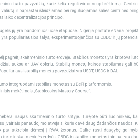
ninio turto pavyzdžių, kurie kelia reguliavimo neapibrėžtumą. Centrin
t valiutą ir paprastai išleidžiamas bei reguliuojamas šalies centrinės pini
esilaiko decentralizacijos principo.
augelis jų yra bandomuosiuose etapuose. Nigerija pristatė eNaira projek
t yra populiariausios šalys, eksperimentuojančios su CBDC ir jų potencia
į pagreitį skaitmeninio turto erdvėje. Stabilios monetos yra kriptovaliut
yzdžiui, auksu ar JAV doleriu. Stabilių monetų kainos stabilumas gali bū
puliariausi stabilių monetų pavyzdžiai yra USDT, USDC ir DAI.
andumo integruodami stabilias monetas su DeFi platformomis,
utiniais mokėjimais „Stablecoins Mastery Course“.
ebėra naujas skaitmeninio turto srityje. Turėjote būti liudininkais, ka
ų su įvairiais panaudojimo atvejais, kurie davė daug žadančios naudos. Ki
aip pat atkreipia dėmesį į RWA žetonus. Galite rasti daugybę galimyb
o turto ir skaitmeninės erdvės. CBDC ir stabilios monetos taip pat yra da