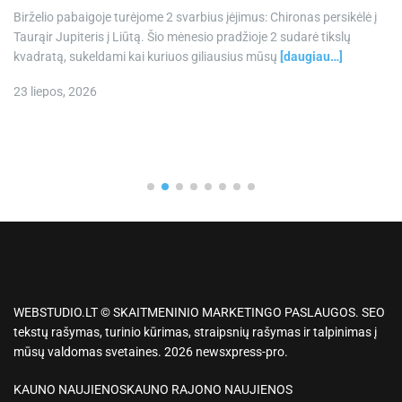
Birželio pabaigoje turėjome 2 svarbius įėjimus: Chironas persikėlė į
Taurąir Jupiteris į Liūtą. Šio mėnesio pradžioje 2 sudarė tikslų
kvadratą, sukeldami kai kuriuos giliausius mūsų
[daugiau…]
23 liepos, 2026
WEBSTUDIO.LT © SKAITMENINIO MARKETINGO PASLAUGOS. SEO
tekstų rašymas, turinio kūrimas, straipsnių rašymas ir talpinimas į
mūsų valdomas svetaines. 2026 newsxpress-pro.
KAUNO NAUJIENOS
KAUNO RAJONO NAUJIENOS