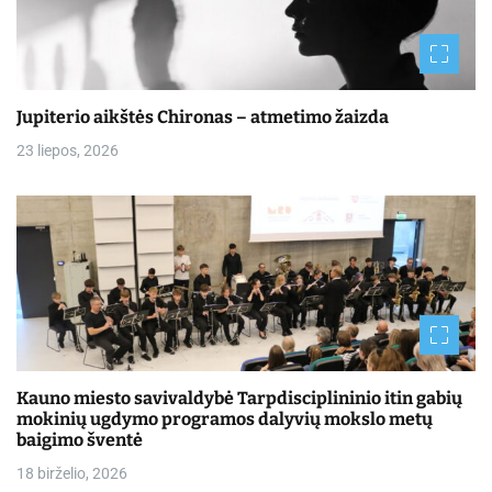
Jupiterio aikštės Chironas – atmetimo žaizda
23 liepos, 2026
Kauno miesto savivaldybė Tarpdisciplininio itin gabių
mokinių ugdymo programos dalyvių mokslo metų
baigimo šventė
18 birželio, 2026