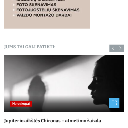
JUMS TAI GALI PATIKTI:
Horoskopai
Jupiterio aikštės Chironas – atmetimo žaizda