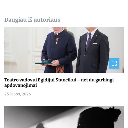
Daugiau iš autoriaus
Teatro vadovui Egidijui Stancikui – net du garbingi
apdovanojimai
25 liepos, 2026