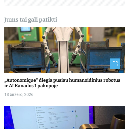
ų
Jums tai gali patikti
„Autonomique“ diegia pusiau humanoidinius robotus
ir AI Kanados 1 pakopoje
18 birželio, 2026