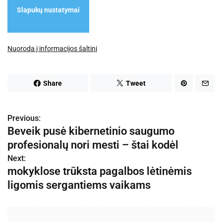
Slapukų nustatymai
Nuoroda į informacijos šaltinį
Share
Tweet
Previous:
N
Beveik pusė kibernetinio saugumo
a
profesionalų nori mesti – štai kodėl
v
Next:
mokyklose trūksta pagalbos lėtinėmis
i
ligomis sergantiems vaikams
g
a