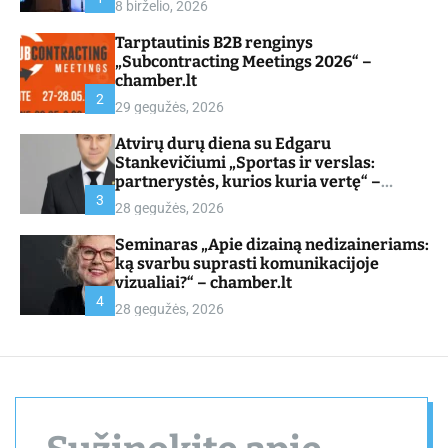
8 birželio, 2026
d
e
Tarptautinis B2B renginys
„Subcontracting Meetings 2026“ –
chamber.lt
2
29 gegužės, 2026
Atvirų durų diena su Edgaru
Stankevičiumi „Sportas ir verslas:
partnerystės, kurios kuria vertę“ –
chamber.lt
3
28 gegužės, 2026
Seminaras „Apie dizainą nedizaineriams:
ką svarbu suprasti komunikacijoje
vizualiai?“ – chamber.lt
4
28 gegužės, 2026