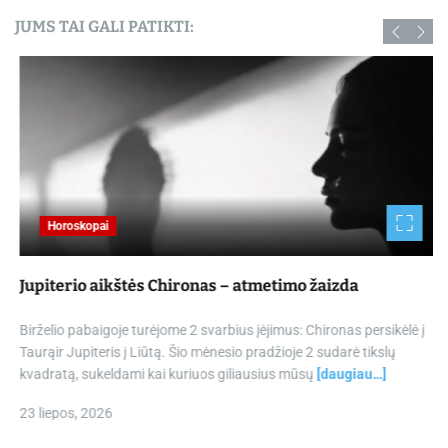
JUMS TAI GALI PATIKTI:
Horoskopai
Jupiterio aikštės Chironas – atmetimo žaizda
Birželio pabaigoje turėjome 2 svarbius įėjimus: Chironas persikėlė į
Taurąir Jupiteris į Liūtą. Šio mėnesio pradžioje 2 sudarė tikslų
kvadratą, sukeldami kai kuriuos giliausius mūsų
[daugiau…]
23 liepos, 2026