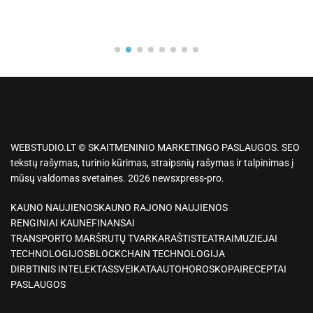
WEBSTUDIO.LT © SKAITMENINIO MARKETINGO PASLAUGOS. SEO
tekstų rašymas, turinio kūrimas, straipsnių rašymas ir talpinimas į
mūsų valdomas svetaines. 2026 newsxpress-pro.
KAUNO NAUJIENOS
KAUNO RAJONO NAUJIENOS
RENGINIAI KAUNE
FINANSAI
TRANSPORTO MARŠRUTŲ TVARKARAŠTIS
TEATRAI
MUZIEJAI
TECHNOLOGIJOS
BLOCKCHAIN TECHNOLOGIJA
DIRBTINIS INTELEKTAS
SVEIKATA
AUTO
HOROSKOPAI
RECEPTAI
PASLAUGOS