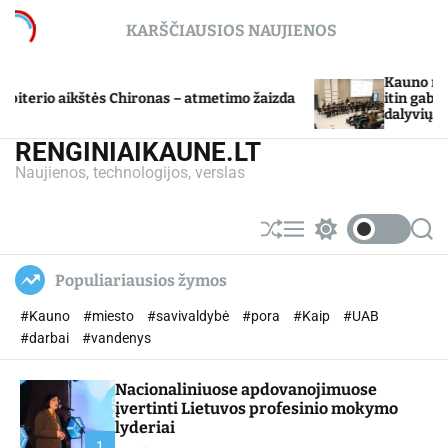
S
KARŠČIAUSIOS NAUJIENOS
k
i
p
Kauno miesto 
erio aikštės Chironas – atmetimo žaizda
t
itin gabių m
dalyvių moksl
o
c
RENGINIAIKAUNE.LT
o
Naujienos, technologijos, verslas
n
t
e
S
M
S
S
n
h
e
w
e
u
n
i
a
t
Populiariausios žymos
ff
u
t
r
l
c
c
#Kauno
#miesto
#savivaldybė
#pora
#Kaip
#UAB
e
h
h
c
#darbai
#vandenys
o
l
Nacionaliniuose apdovanojimuose
o
r
įvertinti Lietuvos profesinio mokymo
m
lyderiai
o
1