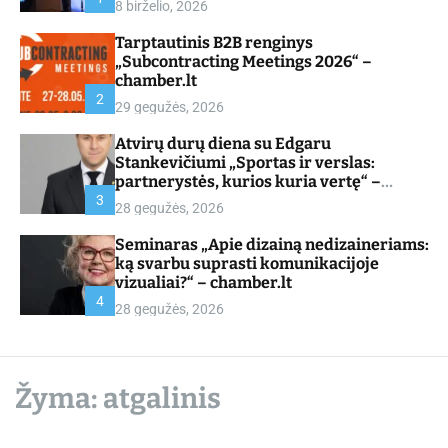
8 birželio, 2026
d
e
Tarptautinis B2B renginys
„Subcontracting Meetings 2026“ –
chamber.lt
2
29 gegužės, 2026
Atvirų durų diena su Edgaru
Stankevičiumi „Sportas ir verslas:
partnerystės, kurios kuria vertę“ –
chamber.lt
3
28 gegužės, 2026
Seminaras „Apie dizainą nedizaineriams:
ką svarbu suprasti komunikacijoje
vizualiai?“ – chamber.lt
4
28 gegužės, 2026
Žyma:
atgalinis