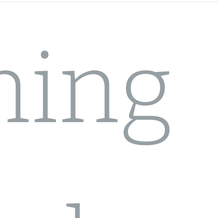
chamber.lt
hing