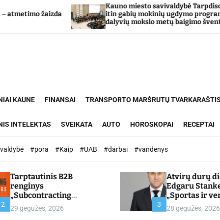
Kauno miesto savivaldybė Tarpdisciplininio
o žaizda
itin gabių mokinių ugdymo programos
dalyvių mokslo metų baigimo šventė
NIAI KAUNE
FINANSAI
TRANSPORTO MARŠRUTŲ TVARKARAŠTI
NIS INTELEKTAS
SVEIKATA
AUTO
HOROSKOPAI
RECEPTAI
ivaldybė
#pora
#Kaip
#UAB
#darbai
#vandenys
Tarptautinis B2B
Atvirų durų d
renginys
Edgaru Stank
„Subcontracting
„Sportas ir ve
Meetings 2026“ –
partnerystės,
2
3
29 gegužės, 2026
28 gegužės, 2026
chamber.lt
kuria vertę“ –