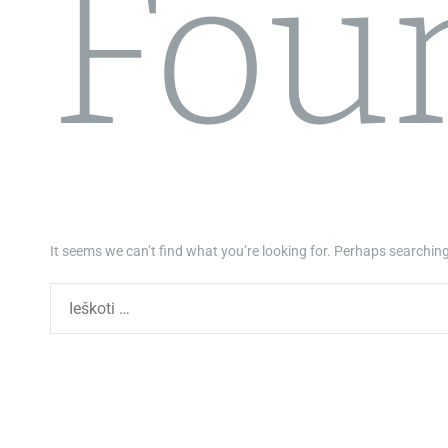
Fou
It seems we can’t find what you’re looking for. Perhaps searching
I
e
š
k
o
t
i