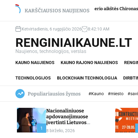
S
cikui – net du
Jupiterio aikštės Chironas – atmetim
k
KARŠČIAUSIOS NAUJIENOS
i
p
Ketvirtadienis, 6 rugpjūčio 2026
8
:
42
:
11
AM
t
o
RENGINIAIKAUNE.LT
c
o
Naujienos, technologijos, verslas
n
KAUNO NAUJIENOS
KAUNO RAJONO NAUJIENOS
RENGI
t
e
n
TECHNOLOGIJOS
BLOCKCHAIN TECHNOLOGIJA
DIRBTI
t
Populiariausios žymos
#Kauno
#miesto
#sav
Nacionaliniuose
apdovanojimuose
įvertinti Lietuvos
profesinio mokymo
1
8 birželio, 2026
lyderiai