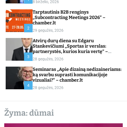
8 birželio, 2026
d
e
Tarptautinis B2B renginys
„Subcontracting Meetings 2026“ –
chamber.lt
2
29 gegužės, 2026
Atvirų durų diena su Edgaru
Stankevičiumi „Sportas ir verslas:
partnerystės, kurios kuria vertę“ –
chamber.lt
3
28 gegužės, 2026
Seminaras „Apie dizainą nedizaineriams:
ką svarbu suprasti komunikacijoje
vizualiai?“ – chamber.lt
4
28 gegužės, 2026
Žyma:
dūmai