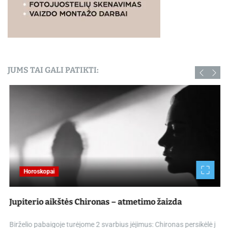
JUMS TAI GALI PATIKTI:
Horoskopai
Jupiterio aikštės Chironas – atmetimo žaizda
Birželio pabaigoje turėjome 2 svarbius įėjimus: Chironas persikėlė į