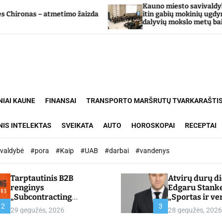
Kauno miesto savivaldybė Tarpdisci
 – atmetimo žaizda
itin gabių mokinių ugdymo progra
dalyvių mokslo metų baigimo švent
NIAI KAUNE
FINANSAI
TRANSPORTO MARŠRUTŲ TVARKARAŠTI
NIS INTELEKTAS
SVEIKATA
AUTO
HOROSKOPAI
RECEPTAI
ivaldybė
#pora
#Kaip
#UAB
#darbai
#vandenys
Tarptautinis B2B
Atvirų durų d
renginys
Edgaru Stank
„Subcontracting
„Sportas ir ve
Meetings 2026“ –
partnerystės,
2
3
29 gegužės, 2026
28 gegužės, 2026
chamber.lt
kuria vertę“ –