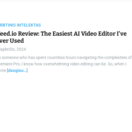
chamber.lt
IRBTINIS INTELEKTAS
eed.io Review: The Easiest AI Video Editor I’ve
ver Used
lapkričio, 2024
s someone who has spent countless hours navigating the complexities of
emiere Pro, I know how overwhelming video editing can be. So, when I
ame
[daugiau…]