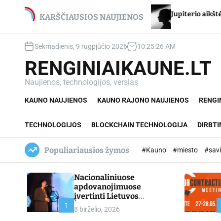
S
dijui Stancikui – net du
Jupiterio aikštės Chironas
k
KARŠČIAUSIOS NAUJIENOS
ojimai
i
p
Sekmadienis, 9 rugpjūčio 2026
10
:
25
:
27
AM
t
o
RENGINIAIKAUNE.LT
c
o
Naujienos, technologijos, verslas
n
KAUNO NAUJIENOS
KAUNO RAJONO NAUJIENOS
RENGI
t
e
n
TECHNOLOGIJOS
BLOCKCHAIN TECHNOLOGIJA
DIRBTI
t
Populiariausios žymos
#Kauno
#miesto
#sav
Nacionaliniuose
apdovanojimuose
įvertinti Lietuvos
profesinio mokymo
1
8 birželio, 2026
lyderiai