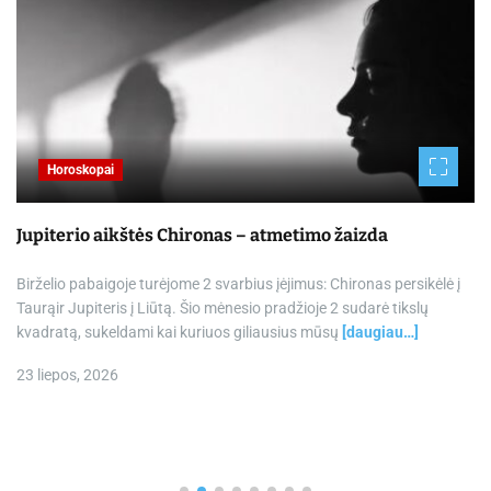
Horoskopai
Jupiterio aikštės Chironas – atmetimo žaizda
Birželio pabaigoje turėjome 2 svarbius įėjimus: Chironas persikėlė į
Taurąir Jupiteris į Liūtą. Šio mėnesio pradžioje 2 sudarė tikslų
kvadratą, sukeldami kai kuriuos giliausius mūsų
[daugiau…]
23 liepos, 2026