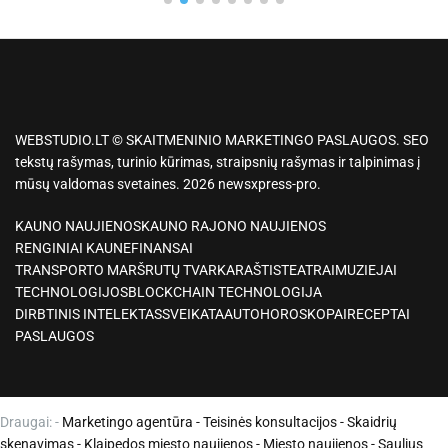
WEBSTUDIO.LT © SKAITMENINIO MARKETINGO PASLAUGOS. SEO
tekstų rašymas, turinio kūrimas, straipsnių rašymas ir talpinimas į
mūsų valdomas svetaines. 2026 newsxpress-pro.
KAUNO NAUJIENOS
KAUNO RAJONO NAUJIENOS
RENGINIAI KAUNE
FINANSAI
TRANSPORTO MARŠRUTŲ TVARKARAŠTIS
TEATRAI
MUZIEJAI
TECHNOLOGIJOS
BLOCKCHAIN TECHNOLOGIJA
DIRBTINIS INTELEKTAS
SVEIKATA
AUTO
HOROSKOPAI
RECEPTAI
PASLAUGOS
Draugai: -
Marketingo agentūra
-
Teisinės konsultacijos
-
Skaidrių
skenavimas
-
Klaipedos miesto naujienos
-
Miesto naujienos
-
Saulius