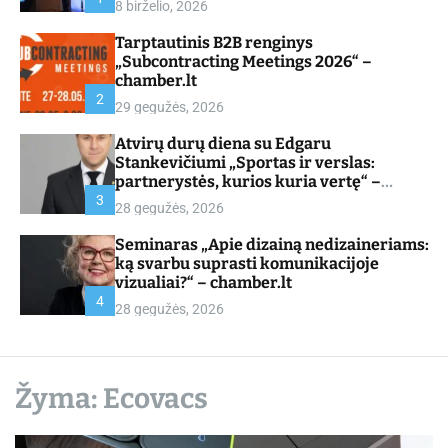
8 birželio, 2026
d
e
Tarptautinis B2B renginys
„Subcontracting Meetings 2026“ –
chamber.lt
2
29 gegužės, 2026
Atvirų durų diena su Edgaru
Stankevičiumi „Sportas ir verslas:
partnerystės, kurios kuria vertę“ –
chamber.lt
3
28 gegužės, 2026
Seminaras „Apie dizainą nedizaineriams:
ką svarbu suprasti komunikacijoje
vizualiai?“ – chamber.lt
4
28 gegužės, 2026
Žyma:
Ecovacs