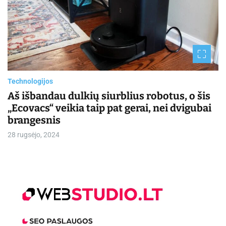
a
t
e
d
r
e
a
d
t
i
m
Technologijos
e
Aš išbandau dulkių siurblius robotus, o šis
„Ecovacs“ veikia taip pat gerai, nei dvigubai
brangesnis
28 rugsėjo, 2024