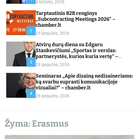
8 birželio, 2026
d
e
Tarptautinis B2B renginys
„Subcontracting Meetings 2026“ –
chamber.lt
2
29 gegužės, 2026
Atvirų durų diena su Edgaru
Stankevičiumi „Sportas ir verslas:
partnerystės, kurios kuria vertę“ –
chamber.lt
3
28 gegužės, 2026
Seminaras „Apie dizainą nedizaineriams:
ką svarbu suprasti komunikacijoje
vizualiai?“ – chamber.lt
4
28 gegužės, 2026
Žyma:
Erasmus