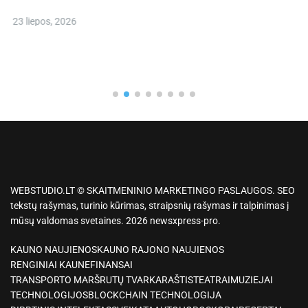
23 liepos, 2026
WEBSTUDIO.LT © SKAITMENINIO MARKETINGO PASLAUGOS. SEO
tekstų rašymas, turinio kūrimas, straipsnių rašymas ir talpinimas į
mūsų valdomas svetaines. 2026 newsxpress-pro.
KAUNO NAUJIENOS
KAUNO RAJONO NAUJIENOS
RENGINIAI KAUNE
FINANSAI
TRANSPORTO MARŠRUTŲ TVARKARAŠTIS
TEATRAI
MUZIEJAI
TECHNOLOGIJOS
BLOCKCHAIN TECHNOLOGIJA