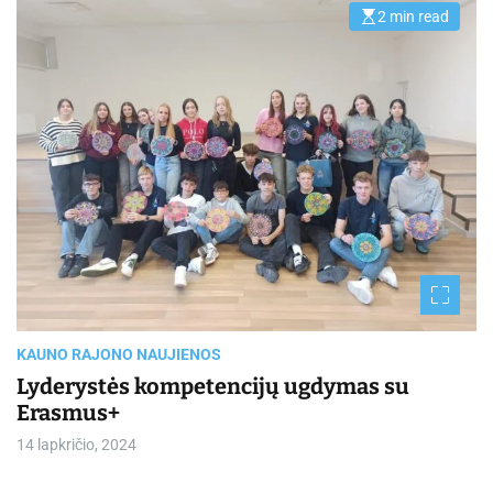
2 min read
E
s
t
i
m
a
t
e
d
r
e
a
d
t
i
m
e
KAUNO RAJONO NAUJIENOS
Lyderystės kompetencijų ugdymas su
Erasmus+
14 lapkričio, 2024