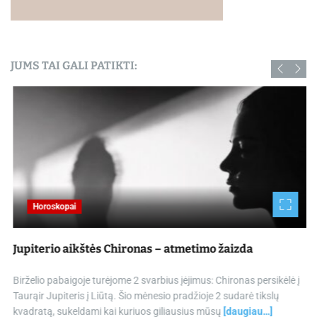
JUMS TAI GALI PATIKTI:
Horoskopai
Jupiterio aikštės Chironas – atmetimo žaizda
Birželio pabaigoje turėjome 2 svarbius įėjimus: Chironas persikėlė į
Taurąir Jupiteris į Liūtą. Šio mėnesio pradžioje 2 sudarė tikslų
kvadratą, sukeldami kai kuriuos giliausius mūsų
[daugiau…]