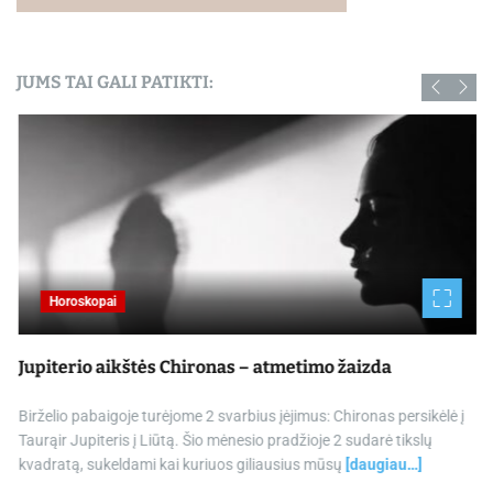
JUMS TAI GALI PATIKTI:
Horoskopai
Jupiterio aikštės Chironas – atmetimo žaizda
Birželio pabaigoje turėjome 2 svarbius įėjimus: Chironas persikėlė į
Taurąir Jupiteris į Liūtą. Šio mėnesio pradžioje 2 sudarė tikslų
kvadratą, sukeldami kai kuriuos giliausius mūsų
[daugiau…]