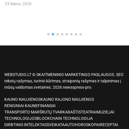
23 liepos, 2026
WEBSTUDIO.LT © SKAITMENINIO MARKETINGO PASLAUGOS. SEO
tekstų rašymas, turinio kūrimas, straipsnių rašymas ir talpinimas į
mūsų valdomas svetaines. 2026 newsxpress-pro.
KAUNO NAUJIENOS
KAUNO RAJONO NAUJIENOS
RENGINIAI KAUNE
FINANSAI
TRANSPORTO MARŠRUTŲ TVARKARAŠTIS
TEATRAI
MUZIEJAI
TECHNOLOGIJOS
BLOCKCHAIN TECHNOLOGIJA
DIRBTINIS INTELEKTAS
SVEIKATA
AUTO
HOROSKOPAI
RECEPTAI