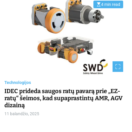
4 min read
E
s
t
i
m
a
t
e
d
r
e
a
d
t
i
m
e
Technologijos
IDEC prideda saugos ratų pavarą prie „EZ-
ratų“ šeimos, kad supaprastintų AMR, AGV
dizainą
11 balandžio, 2025