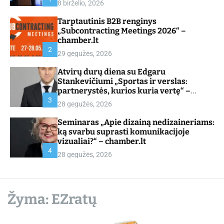
8 birželio, 2026
d
e
Tarptautinis B2B renginys
„Subcontracting Meetings 2026“ –
chamber.lt
2
29 gegužės, 2026
Atvirų durų diena su Edgaru
Stankevičiumi „Sportas ir verslas:
partnerystės, kurios kuria vertę“ –
chamber.lt
3
28 gegužės, 2026
Seminaras „Apie dizainą nedizaineriams:
ką svarbu suprasti komunikacijoje
vizualiai?“ – chamber.lt
4
28 gegužės, 2026
Žyma:
EZratų