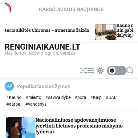
S
KARŠČIAUSIOS NAUJIENOS
k
i
p
Kauno miesto sa
io aikštės Chironas – atmetimo žaizda
t
itin gabių mok
dalyvių mokslo
o
c
RENGINIAIKAUNE.LT
o
Naujienos, technologijos, verslas
n
t
e
S
M
S
S
n
h
e
w
e
u
n
i
a
t
Populiariausios žymos
ff
u
t
r
l
c
c
#Kauno
#miesto
#savivaldybė
#pora
#Kaip
#UAB
e
h
h
c
#darbai
#vandenys
o
l
Nacionaliniuose apdovanojimuose
o
r
įvertinti Lietuvos profesinio mokymo
m
lyderiai
o
1