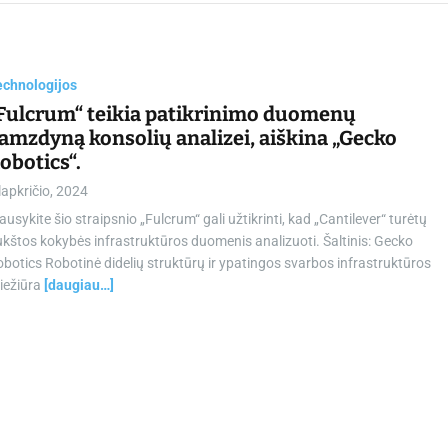
chamber.lt
echnologijos
Fulcrum“ teikia patikrinimo duomenų
amzdyną konsolių analizei, aiškina „Gecko
obotics“.
lapkričio, 2024
ausykite šio straipsnio „Fulcrum“ gali užtikrinti, kad „Cantilever“ turėtų
kštos kokybės infrastruktūros duomenis analizuoti. Šaltinis: Gecko
botics Robotinė didelių struktūrų ir ypatingos svarbos infrastruktūros
iežiūra
[daugiau…]