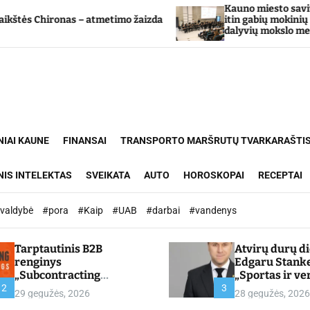
Kauno miesto savivaldybė Tarp
ronas – atmetimo žaizda
itin gabių mokinių ugdymo p
dalyvių mokslo metų baigimo 
NIAI KAUNE
FINANSAI
TRANSPORTO MARŠRUTŲ TVARKARAŠTI
NIS INTELEKTAS
SVEIKATA
AUTO
HOROSKOPAI
RECEPTAI
ivaldybė
#pora
#Kaip
#UAB
#darbai
#vandenys
Tarptautinis B2B
Atvirų durų d
renginys
Edgaru Stank
„Subcontracting
„Sportas ir ve
Meetings 2026“ –
partnerystės,
2
3
29 gegužės, 2026
28 gegužės, 2026
chamber.lt
kuria vertę“ –