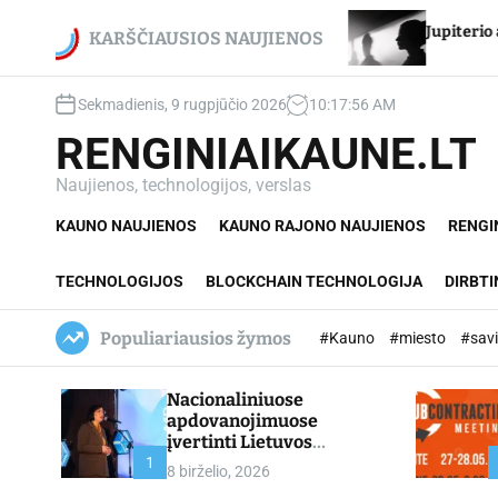
S
i Egidijui Stancikui – net du
Jupiterio aikštės Chi
k
KARŠČIAUSIOS NAUJIENOS
dovanojimai
i
p
Sekmadienis, 9 rugpjūčio 2026
10
:
17
:
57
AM
t
o
RENGINIAIKAUNE.LT
c
o
Naujienos, technologijos, verslas
n
KAUNO NAUJIENOS
KAUNO RAJONO NAUJIENOS
RENGI
t
e
n
TECHNOLOGIJOS
BLOCKCHAIN TECHNOLOGIJA
DIRBTI
t
Populiariausios žymos
#Kauno
#miesto
#sav
Nacionaliniuose
apdovanojimuose
įvertinti Lietuvos
profesinio mokymo
1
8 birželio, 2026
lyderiai