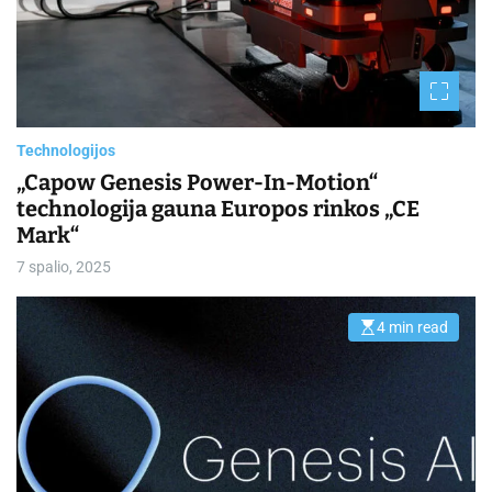
r
e
a
d
t
i
m
e
Technologijos
„Capow Genesis Power-In-Motion“
technologija gauna Europos rinkos „CE
Mark“
7 spalio, 2025
4 min read
E
s
t
i
m
a
t
e
d
r
e