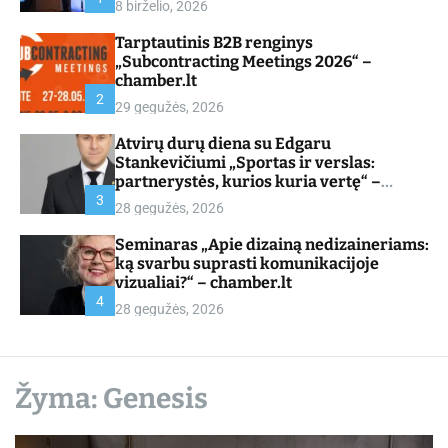
8 birželio, 2026
d
e
Tarptautinis B2B renginys
„Subcontracting Meetings 2026“ –
chamber.lt
2
29 gegužės, 2026
Atvirų durų diena su Edgaru
Stankevičiumi „Sportas ir verslas:
partnerystės, kurios kuria vertę“ –
chamber.lt
3
28 gegužės, 2026
Seminaras „Apie dizainą nedizaineriams:
ką svarbu suprasti komunikacijoje
vizualiai?“ – chamber.lt
4
28 gegužės, 2026
Žyma:
Genesis