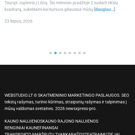
Taurąir Jupiteris į Liūtą. Šio mėnesio pradžioje 2 sudarė tikslų
kvadratą, sukeldami kai kuriuos giliausius mūsų
[daugiau…]
23 liepos, 2026
WEBSTUDIO.LT © SKAITMENINIO MARKETINGO PASLAUGOS. SEO
tekstų rašymas, turinio kūrimas, straipsnių rašymas ir talpinimas į
mūsų valdomas svetaines. 2026 newsxpress-pro.
KAUNO NAUJIENOS
KAUNO RAJONO NAUJIENOS
RENGINIAI KAUNE
FINANSAI
TRANSPORTO MARŠRUTŲ TVARKARAŠTIS
TEATRAI
MUZIEJAI