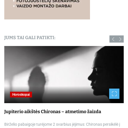
JUMS TAI GALI PATIKTI:
Horoskopai
Jupiterio aikštės Chironas – atmetimo žaizda
Birželio pabaigoje turėjome 2 svarbius įėjimus: Chironas persikėlė į