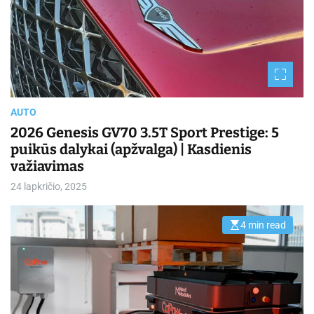
r
e
a
d
t
i
m
e
AUTO
2026 Genesis GV70 3.5T Sport Prestige: 5
puikūs dalykai (apžvalga) | Kasdienis
važiavimas
24 lapkričio, 2025
4 min read
E
s
t
i
m
a
t
e
d