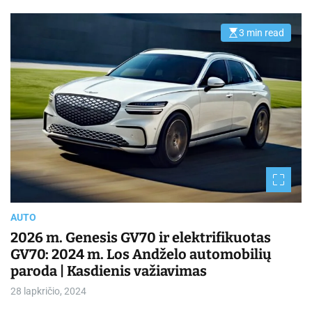
3 min read
E
s
t
i
m
a
t
e
d
r
e
a
d
t
i
m
e
AUTO
2026 m. Genesis GV70 ir elektrifikuotas
GV70: 2024 m. Los Andželo automobilių
paroda | Kasdienis važiavimas
28 lapkričio, 2024