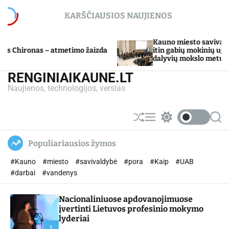
S
KARŠČIAUSIOS NAUJIENOS
k
i
p
Kauno miesto savivaldybė Tarpdisciplininio
imo žaizda
t
itin gabių mokinių ugdymo programos
dalyvių mokslo metų baigimo šventė
o
c
RENGINIAIKAUNE.LT
o
Naujienos, technologijos, verslas
n
t
e
S
M
S
S
n
h
e
w
e
u
n
i
a
t
Populiariausios žymos
ff
u
t
r
l
c
c
#Kauno
#miesto
#savivaldybė
#pora
#Kaip
#UAB
e
h
h
c
#darbai
#vandenys
o
l
Nacionaliniuose apdovanojimuose
o
r
įvertinti Lietuvos profesinio mokymo
m
lyderiai
o
1