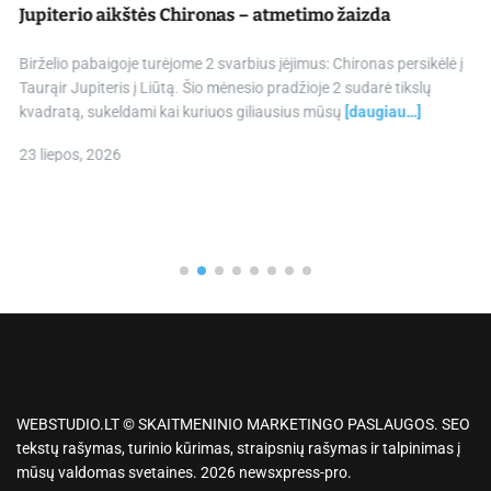
Jupiterio aikštės Chironas – atmetimo žaizda
Birželio pabaigoje turėjome 2 svarbius įėjimus: Chironas persikėlė į
Taurąir Jupiteris į Liūtą. Šio mėnesio pradžioje 2 sudarė tikslų
kvadratą, sukeldami kai kuriuos giliausius mūsų
[daugiau…]
23 liepos, 2026
WEBSTUDIO.LT © SKAITMENINIO MARKETINGO PASLAUGOS. SEO
tekstų rašymas, turinio kūrimas, straipsnių rašymas ir talpinimas į
mūsų valdomas svetaines. 2026 newsxpress-pro.