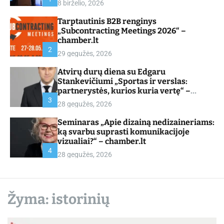
8 birželio, 2026
d
e
Tarptautinis B2B renginys
„Subcontracting Meetings 2026“ –
chamber.lt
2
29 gegužės, 2026
Atvirų durų diena su Edgaru
Stankevičiumi „Sportas ir verslas:
partnerystės, kurios kuria vertę“ –
chamber.lt
3
28 gegužės, 2026
Seminaras „Apie dizainą nedizaineriams:
ką svarbu suprasti komunikacijoje
vizualiai?“ – chamber.lt
4
28 gegužės, 2026
Žyma:
istorinių