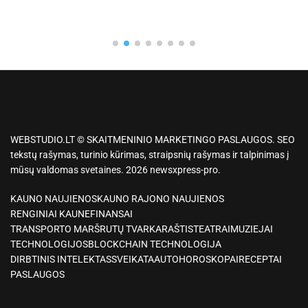
WEBSTUDIO.LT © SKAITMENINIO MARKETINGO PASLAUGOS. SEO
tekstų rašymas, turinio kūrimas, straipsnių rašymas ir talpinimas į
mūsų valdomas svetaines. 2026 newsxpress-pro.
KAUNO NAUJIENOS
KAUNO RAJONO NAUJIENOS
RENGINIAI KAUNE
FINANSAI
TRANSPORTO MARŠRUTŲ TVARKARAŠTIS
TEATRAI
MUZIEJAI
TECHNOLOGIJOS
BLOCKCHAIN TECHNOLOGIJA
DIRBTINIS INTELEKTAS
SVEIKATA
AUTO
HOROSKOPAI
RECEPTAI
PASLAUGOS