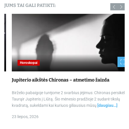
JUMS TAI GALI PATIKTI:
Horoskopai
Jupiterio aikštės Chironas – atmetimo žaizda
Birželio pabaigoje turėjome 2 svarbius įėjimus: Chironas persikėlė į
Taurąir Jupiteris į Liūtą. Šio mėnesio pradžioje 2 sudarė tikslų
kvadratą, sukeldami kai kuriuos giliausius mūsų
[daugiau…]
23 liepos, 2026