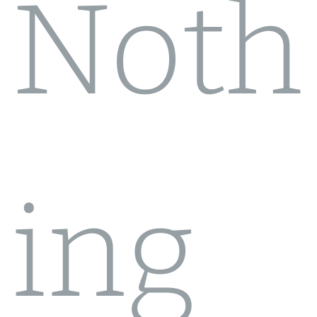
Noth
ing