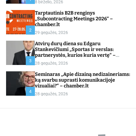
8 birželio, 2026
d
e
Tarptautinis B2B renginys
„Subcontracting Meetings 2026“ –
chamber.lt
2
29 gegužės, 2026
Atvirų durų diena su Edgaru
Stankevičiumi „Sportas ir verslas:
partnerystės, kurios kuria vertę“ –
chamber.lt
3
28 gegužės, 2026
Seminaras „Apie dizainą nedizaineriams:
ką svarbu suprasti komunikacijoje
vizualiai?“ – chamber.lt
4
28 gegužės, 2026