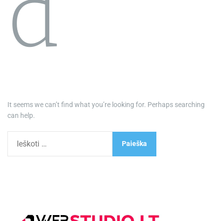
d
It seems we can’t find what you’re looking for. Perhaps searching
can help.
I
e
š
k
o
t
i