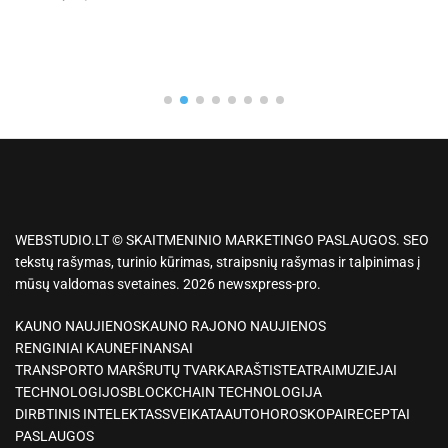
WEBSTUDIO.LT © SKAITMENINIO MARKETINGO PASLAUGOS. SEO
tekstų rašymas, turinio kūrimas, straipsnių rašymas ir talpinimas į
mūsų valdomas svetaines. 2026 newsxpress-pro.
KAUNO NAUJIENOS
KAUNO RAJONO NAUJIENOS
RENGINIAI KAUNE
FINANSAI
TRANSPORTO MARŠRUTŲ TVARKARAŠTIS
TEATRAI
MUZIEJAI
TECHNOLOGIJOS
BLOCKCHAIN TECHNOLOGIJA
DIRBTINIS INTELEKTAS
SVEIKATA
AUTO
HOROSKOPAI
RECEPTAI
PASLAUGOS