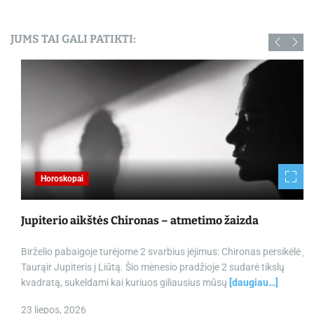
JUMS TAI GALI PATIKTI:
Horoskopai
Jupiterio aikštės Chironas – atmetimo žaizda
Birželio pabaigoje turėjome 2 svarbius įėjimus: Chironas persikėlė į
Taurąir Jupiteris į Liūtą. Šio mėnesio pradžioje 2 sudarė tikslų
kvadratą, sukeldami kai kuriuos giliausius mūsų
[daugiau…]
23 liepos, 2026