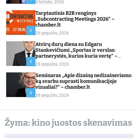
8 birželio, 2026
d
e
Tarptautinis B2B renginys
„Subcontracting Meetings 2026“ –
chamber.lt
2
29 gegužės, 2026
Atvirų durų diena su Edgaru
Stankevičiumi „Sportas ir verslas:
partnerystės, kurios kuria vertę“ –
chamber.lt
3
28 gegužės, 2026
Seminaras „Apie dizainą nedizaineriams:
ką svarbu suprasti komunikacijoje
vizualiai?“ – chamber.lt
4
28 gegužės, 2026
Žyma:
kino juostos skenavimas