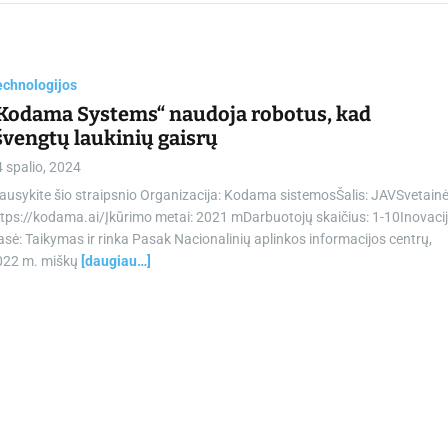
chamber.lt
echnologijos
Kodama Systems“ naudoja robotus, kad
švengtų laukinių gaisrų
 spalio, 2024
ausykite šio straipsnio Organizacija: Kodama sistemosŠalis: JAVSvetainė
tps://kodama.ai/Įkūrimo metai: 2021 mDarbuotojų skaičius: 1-10Inovaci
asė: Taikymas ir rinka Pasak Nacionalinių aplinkos informacijos centrų,
022 m. miškų
[daugiau…]