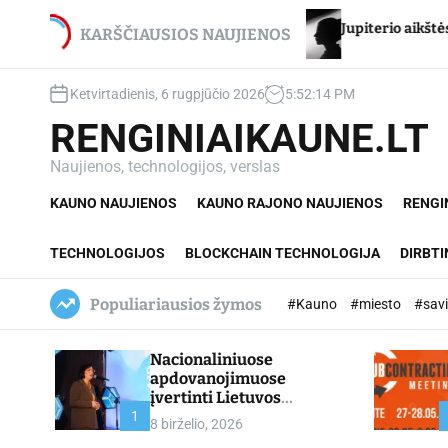
S
ijui Stancikui – net du
Jupiterio aikštės Chironas 
k
KARŠČIAUSIOS NAUJIENOS
jimai
i
p
Ketvirtadienis, 6 rugpjūčio 2026
5
:
52
:
15
PM
t
o
RENGINIAIKAUNE.LT
c
o
Naujienos, technologijos, verslas
n
KAUNO NAUJIENOS
KAUNO RAJONO NAUJIENOS
RENGI
t
e
n
TECHNOLOGIJOS
BLOCKCHAIN TECHNOLOGIJA
DIRBTI
t
Populiariausios žymos
#Kauno
#miesto
#sav
Nacionaliniuose
apdovanojimuose
įvertinti Lietuvos
profesinio mokymo
1
8 birželio, 2026
lyderiai