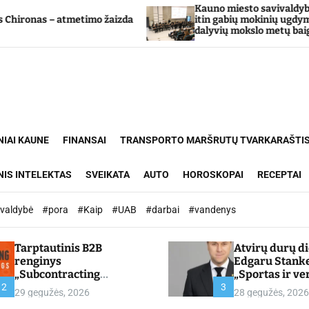
Kauno miesto savivaldybė Tarpdiscip
– atmetimo žaizda
itin gabių mokinių ugdymo program
dalyvių mokslo metų baigimo šventė
NIAI KAUNE
FINANSAI
TRANSPORTO MARŠRUTŲ TVARKARAŠTI
NIS INTELEKTAS
SVEIKATA
AUTO
HOROSKOPAI
RECEPTAI
ivaldybė
#pora
#Kaip
#UAB
#darbai
#vandenys
Tarptautinis B2B
Atvirų durų d
renginys
Edgaru Stank
„Subcontracting
„Sportas ir ve
Meetings 2026“ –
partnerystės,
2
3
29 gegužės, 2026
28 gegužės, 2026
chamber.lt
kuria vertę“ –