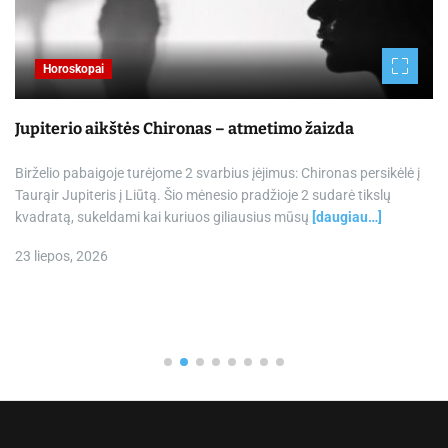
Horoskopai
Jupiterio aikštės Chironas – atmetimo žaizda
Birželio pabaigoje turėjome 2 svarbius įėjimus: Chironas persikėlė į
Taurąir Jupiteris į Liūtą. Šio mėnesio pradžioje 2 sudarė tikslų
kvadratą, sukeldami kai kuriuos giliausius mūsų
[daugiau…]
23 liepos, 2026