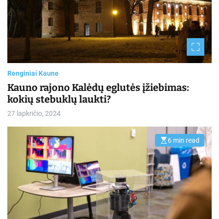
r
e
a
d
t
i
m
e
Renginiai Kaune
Kauno rajono Kalėdų eglutės įžiebimas:
kokių stebuklų laukti?
27 lapkričio, 2024
6 min read
E
s
t
i
m
a
t
e
d
r
e
a