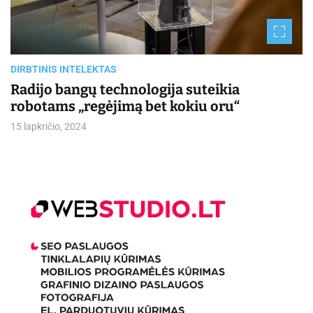
d
t
i
m
e
DIRBTINIS INTELEKTAS
Radijo bangų technologija suteikia
robotams „regėjimą bet kokiu oru“
15 lapkričio, 2024