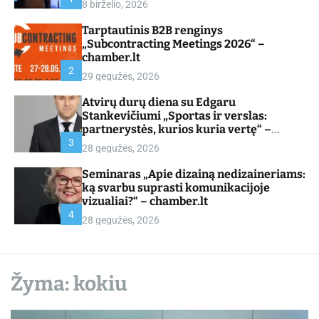
8 birželio, 2026
d
e
Tarptautinis B2B renginys
„Subcontracting Meetings 2026“ –
chamber.lt
2
29 gegužės, 2026
Atvirų durų diena su Edgaru
Stankevičiumi „Sportas ir verslas:
partnerystės, kurios kuria vertę“ –
chamber.lt
3
28 gegužės, 2026
Seminaras „Apie dizainą nedizaineriams:
ką svarbu suprasti komunikacijoje
vizualiai?“ – chamber.lt
4
28 gegužės, 2026
Žyma:
kokiu