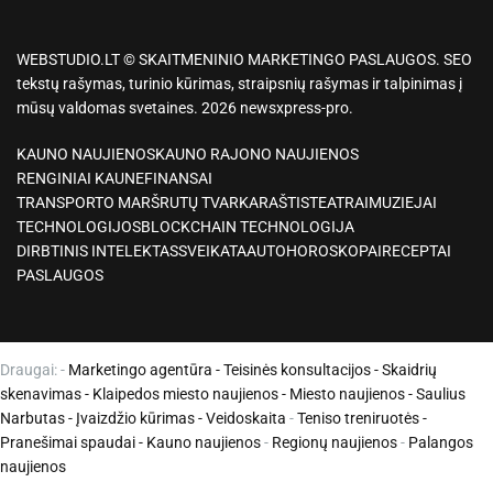
WEBSTUDIO.LT © SKAITMENINIO MARKETINGO PASLAUGOS. SEO
tekstų rašymas, turinio kūrimas, straipsnių rašymas ir talpinimas į
mūsų valdomas svetaines. 2026 newsxpress-pro.
KAUNO NAUJIENOS
KAUNO RAJONO NAUJIENOS
RENGINIAI KAUNE
FINANSAI
TRANSPORTO MARŠRUTŲ TVARKARAŠTIS
TEATRAI
MUZIEJAI
TECHNOLOGIJOS
BLOCKCHAIN TECHNOLOGIJA
DIRBTINIS INTELEKTAS
SVEIKATA
AUTO
HOROSKOPAI
RECEPTAI
PASLAUGOS
Draugai: -
Marketingo agentūra
-
Teisinės konsultacijos
-
Skaidrių
skenavimas
-
Klaipedos miesto naujienos
-
Miesto naujienos
-
Saulius
Narbutas
-
Įvaizdžio kūrimas
-
Veidoskaita
-
Teniso treniruotės
-
Pranešimai spaudai -
Kauno naujienos
-
Regionų naujienos
-
Palangos
naujienos