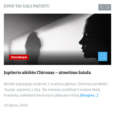
JUMS TAI GALI PATIKTI:
Horoskopai
Jupiterio aikštės Chironas – atmetimo žaizda
Birželio pabaigoje turėjome 2 svarbius įėjimus: Chironas persikėlė į
Taurąir Jupiteris į Liūtą. Šio mėnesio pradžioje 2 sudarė tikslų
kvadratą, sukeldami kai kuriuos giliausius mūsų
[daugiau…]
23 liepos, 2026