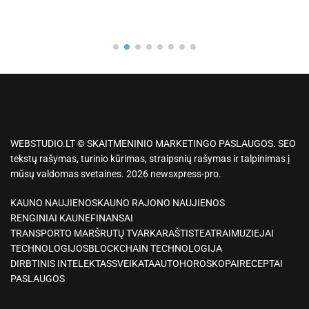
WEBSTUDIO.LT © SKAITMENINIO MARKETINGO PASLAUGOS. SEO
tekstų rašymas, turinio kūrimas, straipsnių rašymas ir talpinimas į
mūsų valdomas svetaines. 2026 newsxpress-pro.
KAUNO NAUJIENOS
KAUNO RAJONO NAUJIENOS
RENGINIAI KAUNE
FINANSAI
TRANSPORTO MARŠRUTŲ TVARKARAŠTIS
TEATRAI
MUZIEJAI
TECHNOLOGIJOS
BLOCKCHAIN TECHNOLOGIJA
DIRBTINIS INTELEKTAS
SVEIKATA
AUTO
HOROSKOPAI
RECEPTAI
PASLAUGOS