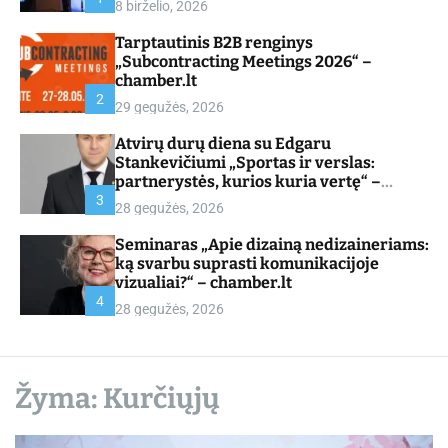
8 birželio, 2026
d
e
Tarptautinis B2B renginys
„Subcontracting Meetings 2026“ –
chamber.lt
2
29 gegužės, 2026
Atvirų durų diena su Edgaru
Stankevičiumi „Sportas ir verslas:
partnerystės, kurios kuria vertę“ –
chamber.lt
3
28 gegužės, 2026
Seminaras „Apie dizainą nedizaineriams:
ką svarbu suprasti komunikacijoje
vizualiai?“ – chamber.lt
4
28 gegužės, 2026
Žyma:
Kurčiųjų