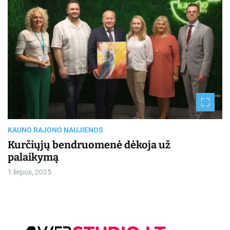
t
i
m
a
t
e
d
r
e
a
d
t
i
m
e
KAUNO RAJONO NAUJIENOS
Kurčiųjų bendruomenė dėkoja už
palaikymą
1 liepos, 2025