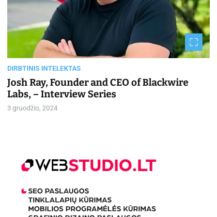
r
e
a
d
t
i
m
e
DIRBTINIS INTELEKTAS
Josh Ray, Founder and CEO of Blackwire
Labs, – Interview Series
3 gruodžio, 2024