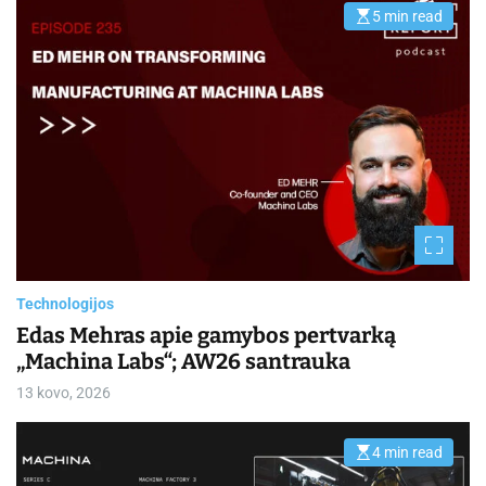
5 min read
E
s
t
i
m
a
t
e
d
r
e
a
d
t
i
m
e
Technologijos
Edas Mehras apie gamybos pertvarką
„Machina Labs“; AW26 santrauka
13 kovo, 2026
4 min read
E
s