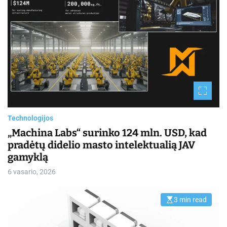
t
i
m
a
t
e
d
r
e
a
d
t
i
m
e
Technologijos
„Machina Labs“ surinko 124 mln. USD, kad
pradėtų didelio masto intelektualią JAV
gamyklą
6 vasario, 2026
3 min read
E
s
t
i