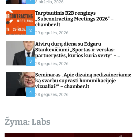
8 birželio, 2026
d
e
Tarptautinis B2B renginys
„Subcontracting Meetings 2026“ –
chamber.lt
2
29 gegužės, 2026
Atvirų durų diena su Edgaru
Stankevičiumi „Sportas ir verslas:
partnerystės, kurios kuria vertę“ –
chamber.lt
3
28 gegužės, 2026
Seminaras „Apie dizainą nedizaineriams:
ką svarbu suprasti komunikacijoje
vizualiai?“ – chamber.lt
4
28 gegužės, 2026
Žyma:
Labs