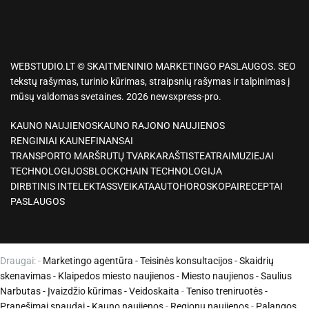
WEBSTUDIO.LT © SKAITMENINIO MARKETINGO PASLAUGOS. SEO
tekstų rašymas, turinio kūrimas, straipsnių rašymas ir talpinimas į
mūsų valdomas svetaines. 2026 newsxpress-pro.
KAUNO NAUJIENOS
KAUNO RAJONO NAUJIENOS
RENGINIAI KAUNE
FINANSAI
TRANSPORTO MARŠRUTŲ TVARKARAŠTIS
TEATRAI
MUZIEJAI
TECHNOLOGIJOS
BLOCKCHAIN TECHNOLOGIJA
DIRBTINIS INTELEKTAS
SVEIKATA
AUTO
HOROSKOPAI
RECEPTAI
PASLAUGOS
Draugai: -
Marketingo agentūra
-
Teisinės konsultacijos
-
Skaidrių
skenavimas
-
Klaipedos miesto naujienos
-
Miesto naujienos
-
Saulius
Narbutas
-
Įvaizdžio kūrimas
-
Veidoskaita
-
Teniso treniruotės
-
Pranešimai spaudai -
Kauno naujienos
-
Regionų naujienos
-
Palangos