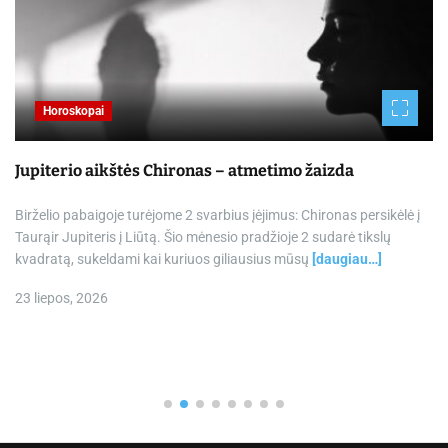
Horoskopai
Jupiterio aikštės Chironas – atmetimo žaizda
Birželio pabaigoje turėjome 2 svarbius įėjimus: Chironas persikėlė į
Taurąir Jupiteris į Liūtą. Šio mėnesio pradžioje 2 sudarė tikslų
kvadratą, sukeldami kai kuriuos giliausius mūsų
[daugiau…]
23 liepos, 2026