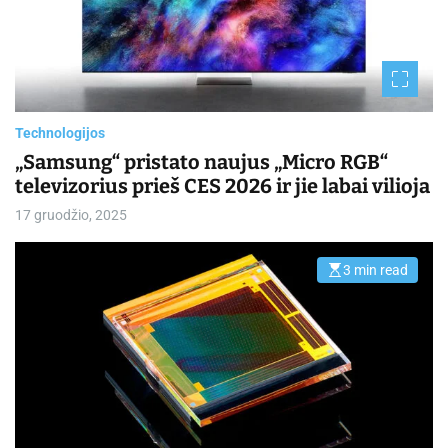
e
d
r
e
a
d
t
i
m
Technologijos
e
„Samsung“ pristato naujus „Micro RGB“
televizorius prieš CES 2026 ir jie labai vilioja
17 gruodžio, 2025
3 min read
E
s
t
i
m
a
t
e
d
r
e
a
d