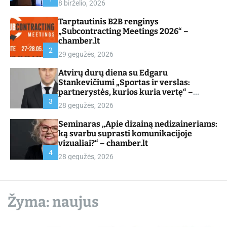
8 birželio, 2026
d
e
Tarptautinis B2B renginys
„Subcontracting Meetings 2026“ –
chamber.lt
2
29 gegužės, 2026
Atvirų durų diena su Edgaru
Stankevičiumi „Sportas ir verslas:
partnerystės, kurios kuria vertę“ –
chamber.lt
3
28 gegužės, 2026
Seminaras „Apie dizainą nedizaineriams:
ką svarbu suprasti komunikacijoje
vizualiai?“ – chamber.lt
4
28 gegužės, 2026
Žyma:
naujus