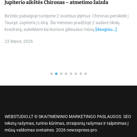
Jupiterio aikštės Chironas – atmetimo žaizda
Birželio pabaigoje turėjome 2 svarbius įėjimus: Chironas persikėlė į
Taurąir Jupiteris į Liūtą. Šio mėnesio pradžioje 2 sudarė tikslų
kvadratą, sukeldami kai kuriuos giliausius mūsų
[daugiau…]
23 liepos, 2026
WEBSTUDIO.LT © SKAITMENINIO MARKETINGO PASLAUGOS. SEO
tekstų rašymas, turinio kūrimas, straipsnių rašymas ir talpinimas į
mūsų valdomas svetaines. 2026 newsxpress-pro.