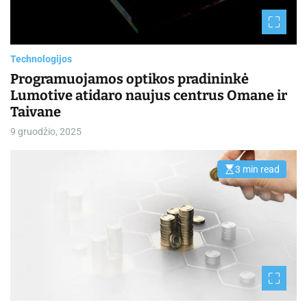
t
i
m
e
Technologijos
Programuojamos optikos pradininkė
Lumotive atidaro naujus centrus Omane ir
Taivane
9 gruodžio, 2025
3 min read
E
s
t
i
m
a
t
e
d
r
e
a
d
t