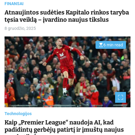
i
FINANSAI
m
e
Atnaujintos sudėties Kapitalo rinkos taryba
tęsia veiklą – įvardino naujus tikslus
8 gruodžio, 2025
6 min read
E
s
t
i
m
a
t
e
d
r
e
a
d
t
i
m
Technologijos
e
Kaip „Premier League“ naudoja AI, kad
padidintų gerbėjų patirtį ir įmuštų naujus