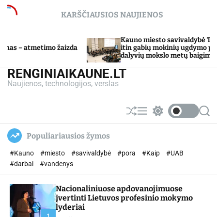
S
KARŠČIAUSIOS NAUJIENOS
k
i
p
Kauno miesto savivaldybė Tarpdisciplininio
mo žaizda
t
itin gabių mokinių ugdymo programos
dalyvių mokslo metų baigimo šventė
o
c
RENGINIAIKAUNE.LT
o
Naujienos, technologijos, verslas
n
t
e
S
M
S
S
n
h
e
w
e
u
n
i
a
t
Populiariausios žymos
ff
u
t
r
l
c
c
#Kauno
#miesto
#savivaldybė
#pora
#Kaip
#UAB
e
h
h
c
#darbai
#vandenys
o
l
Nacionaliniuose apdovanojimuose
o
r
įvertinti Lietuvos profesinio mokymo
m
lyderiai
o
1