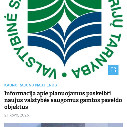
e
d
r
e
a
d
t
i
m
e
KAUNO RAJONO NAUJIENOS
Informacija apie planuojamus paskelbti
naujus valstybės saugomus gamtos paveldo
objektus
21 kovo, 2026