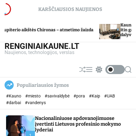
S
KARŠČIAUSIOS NAUJIENOS
k
i
p
Kauno miesto
terio aikštės Chironas – atmetimo žaizda
t
itin gabių 
dalyvių moks
o
c
RENGINIAIKAUNE.LT
o
Naujienos, technologijos, verslas
n
t
e
S
M
S
S
n
h
e
w
e
u
n
i
a
t
Populiariausios žymos
ff
u
t
r
l
c
c
#Kauno
#miesto
#savivaldybė
#pora
#Kaip
#UAB
e
h
h
c
#darbai
#vandenys
o
l
Nacionaliniuose apdovanojimuose
o
r
įvertinti Lietuvos profesinio mokymo
m
lyderiai
o
1