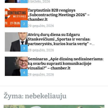
8 birželio, 2026
d
e
Tarptautinis B2B renginys
„Subcontracting Meetings 2026“ –
chamber.lt
2
29 gegužės, 2026
Atvirų durų diena su Edgaru
Stankevičiumi „Sportas ir verslas:
partnerystės, kurios kuria vertę“ –
chamber.lt
3
28 gegužės, 2026
Seminaras „Apie dizainą nedizaineriams:
ką svarbu suprasti komunikacijoje
vizualiai?“ – chamber.lt
4
28 gegužės, 2026
Žyma:
nebekeliauju