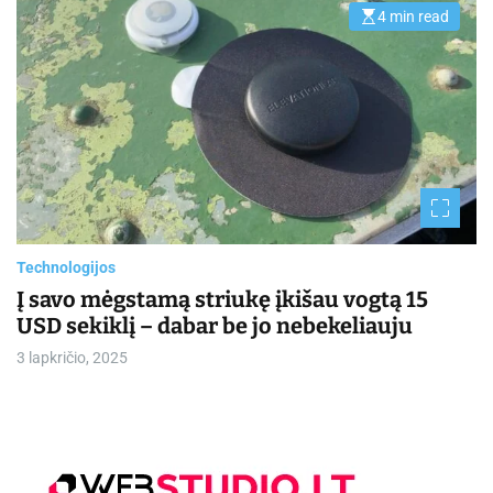
4 min read
E
s
t
i
m
a
t
e
d
r
e
a
d
t
i
m
Technologijos
e
Į savo mėgstamą striukę įkišau vogtą 15
USD sekiklį – dabar be jo nebekeliauju
3 lapkričio, 2025