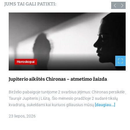
JUMS TAI GALI PATIKTI:
Horoskopai
Jupiterio aikštės Chironas – atmetimo žaizda
Birželio pabaigoje turėjome 2 svarbius įėjimus: Chironas persikėlė į
Taurąir Jupiteris į Liūtą. Šio mėnesio pradžioje 2 sudarė tikslų
kvadratą, sukeldami kai kuriuos giliausius mūsų
[daugiau…]
23 liepos, 2026