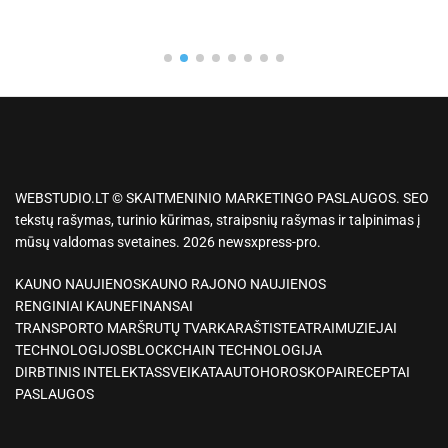
WEBSTUDIO.LT © SKAITMENINIO MARKETINGO PASLAUGOS. SEO
tekstų rašymas, turinio kūrimas, straipsnių rašymas ir talpinimas į
mūsų valdomas svetaines. 2026 newsxpress-pro.
KAUNO NAUJIENOS
KAUNO RAJONO NAUJIENOS
RENGINIAI KAUNE
FINANSAI
TRANSPORTO MARŠRUTŲ TVARKARAŠTIS
TEATRAI
MUZIEJAI
TECHNOLOGIJOS
BLOCKCHAIN TECHNOLOGIJA
DIRBTINIS INTELEKTAS
SVEIKATA
AUTO
HOROSKOPAI
RECEPTAI
PASLAUGOS