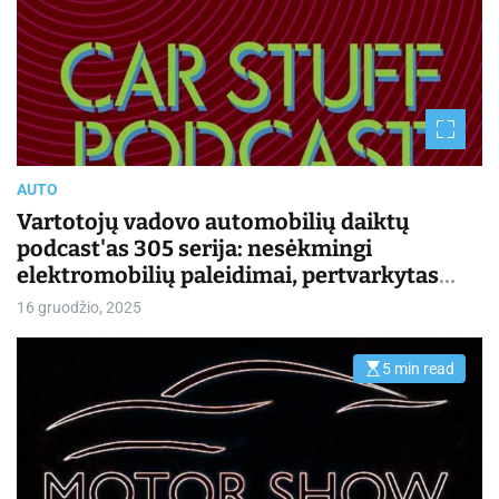
m
a
t
e
d
r
e
a
d
t
i
m
AUTO
e
Vartotojų vadovo automobilių daiktų
podcast'as 305 serija: nesėkmingi
elektromobilių paleidimai, pertvarkytas
„Kia Seltos“, Čikagos automobilių parodos
16 gruodžio, 2025
naujienos | Kasdienis važiavimas
5 min read
E
s
t
i
m
a
t
e