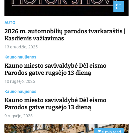
d
r
e
a
d
t
AUTO
i
m
2026 m. automobilių parodos tvarkaraštis |
e
Kasdienis važiavimas
13 gruodžio, 2025
Kauno naujienos
Kauno miesto savivaldybė Dėl eismo
Parodos gatve rugsėjo 13 dieną
10 rugsėjo, 2025
Kauno naujienos
Kauno miesto savivaldybė Dėl eismo
Parodos gatve rugsėjo 13 dieną
9 rugsėjo, 2025
6 min read