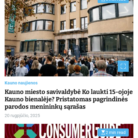
E
s
t
i
m
a
t
e
d
r
e
a
d
t
i
m
e
Kauno naujienos
Kauno miesto savivaldybė Ko laukti 15-ojoje
Kauno bienalėje? Pristatomas pagrindinės
parodos menininkų sąrašas
20 rugpjūčio, 2025
2 min read
E