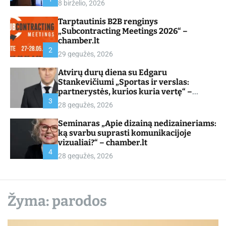
8 birželio, 2026
d
e
Tarptautinis B2B renginys
„Subcontracting Meetings 2026“ –
chamber.lt
2
29 gegužės, 2026
Atvirų durų diena su Edgaru
Stankevičiumi „Sportas ir verslas:
partnerystės, kurios kuria vertę“ –
chamber.lt
3
28 gegužės, 2026
Seminaras „Apie dizainą nedizaineriams:
ką svarbu suprasti komunikacijoje
vizualiai?“ – chamber.lt
4
28 gegužės, 2026
Žyma:
parodos