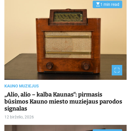
1 min read
E
s
t
i
m
a
t
e
d
r
e
a
d
t
i
m
e
KAUNO MUZIEJUS
„Alio, alio – kalba Kaunas“: pirmasis
būsimos Kauno miesto muziejaus parodos
signalas
12 birželio, 2026