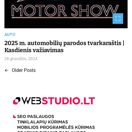
t
e
d
r
e
a
d
t
AUTO
i
m
2025 m. automobilių parodos tvarkaraštis |
e
Kasdienis važiavimas
26 gruodžio, 2024
←
Older Posts
N
a
v
i
g
a