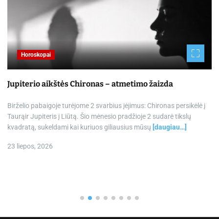
Horoskopai
Jupiterio aikštės Chironas – atmetimo žaizda
Birželio pabaigoje turėjome 2 svarbius įėjimus: Chironas persikėlė į
Taurąir Jupiteris į Liūtą. Šio mėnesio pradžioje 2 sudarė tikslų
kvadratą, sukeldami kai kuriuos giliausius mūsų
[daugiau…]
23 liepos, 2026