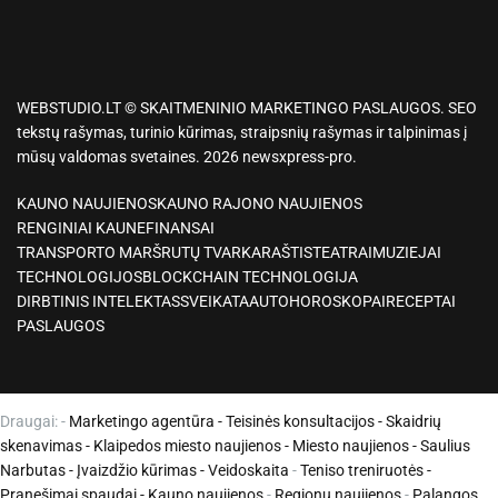
WEBSTUDIO.LT © SKAITMENINIO MARKETINGO PASLAUGOS. SEO
tekstų rašymas, turinio kūrimas, straipsnių rašymas ir talpinimas į
mūsų valdomas svetaines. 2026 newsxpress-pro.
KAUNO NAUJIENOS
KAUNO RAJONO NAUJIENOS
RENGINIAI KAUNE
FINANSAI
TRANSPORTO MARŠRUTŲ TVARKARAŠTIS
TEATRAI
MUZIEJAI
TECHNOLOGIJOS
BLOCKCHAIN TECHNOLOGIJA
DIRBTINIS INTELEKTAS
SVEIKATA
AUTO
HOROSKOPAI
RECEPTAI
PASLAUGOS
Draugai: -
Marketingo agentūra
-
Teisinės konsultacijos
-
Skaidrių
skenavimas
-
Klaipedos miesto naujienos
-
Miesto naujienos
-
Saulius
Narbutas
-
Įvaizdžio kūrimas
-
Veidoskaita
-
Teniso treniruotės
-
Pranešimai spaudai -
Kauno naujienos
-
Regionų naujienos
-
Palangos