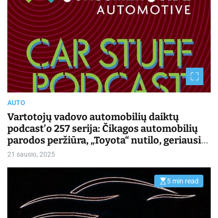
s
t
i
m
a
t
e
d
r
e
a
d
t
i
m
AUTO
e
Vartotojų vadovo automobilių daiktų
podcast’o 257 serija: Čikagos automobilių
parodos peržiūra, „Toyota“ nutilo, geriausiai
parduodami elektromobiliai | Kasdienis
21 sausio, 2025
važiavimas
5 min read
E
s
t
i
m
a