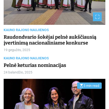
t
i
m
e
KAUNO RAJONO NAUJIENOS
Raudondvario šokėjai pelnė aukščiausią
įvertinimą nacionaliniame konkurse
19 gegužės, 2025
KAUNO RAJONO NAUJIENOS
Pelnė keturias nominacijas
24 balandžio, 2025
5 min read
E
s
t
i
m
a
t