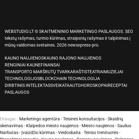
WEBSTUDIO.LT © SKAITMENINIO MARKETINGO PASLAUGOS. SEO
tekstų rašymas, turinio kūrimas, straipsnių rašymas ir talpinimas į
mūsų valdomas svetaines. 2026 newsxpress-pro.
KAUNO NAUJIENOS
KAUNO RAJONO NAUJIENOS
RENGINIAI KAUNE
FINANSAI
TRANSPORTO MARŠRUTŲ TVARKARAŠTIS
TEATRAI
MUZIEJAI
TECHNOLOGIJOS
BLOCKCHAIN TECHNOLOGIJA
DIRBTINIS INTELEKTAS
SVEIKATA
AUTO
HOROSKOPAI
RECEPTAI
PASLAUGOS
Draugai: -
Marketingo agentūra
-
Teisinės konsultacijos
-
Skaidrių
skenavimas
-
Klaipedos miesto naujienos
-
Miesto naujienos
-
Saulius
Narbutas
-
Įvaizdžio kūrimas
-
Veidoskaita
-
Teniso treniruotės
-