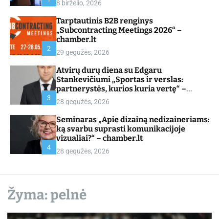
8 birželio, 2026
d
e
Tarptautinis B2B renginys
„Subcontracting Meetings 2026“ –
chamber.lt
2
29 gegužės, 2026
Atvirų durų diena su Edgaru
Stankevičiumi „Sportas ir verslas:
partnerystės, kurios kuria vertę“ –
chamber.lt
3
28 gegužės, 2026
Seminaras „Apie dizainą nedizaineriams:
ką svarbu suprasti komunikacijoje
vizualiai?“ – chamber.lt
4
28 gegužės, 2026
Žyma:
pelnė