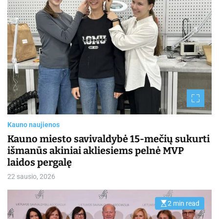
t
e
d
r
e
a
d
t
i
m
e
Kauno naujienos
Kauno miesto savivaldybė 15-mečių sukurti
išmanūs akiniai akliesiems pelnė MVP
laidos pergalę
22 sausio, 2026
2 min read
E
s