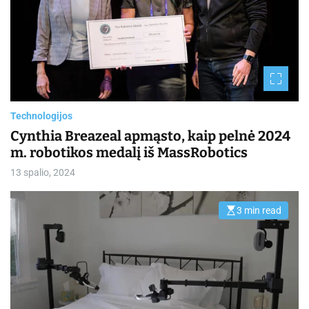
e
d
r
e
a
d
t
i
m
e
Technologijos
Cynthia Breazeal apmąsto, kaip pelnė 2024
m. robotikos medalį iš MassRobotics
13 spalio, 2024
3 min read
E
s
t
i
m
a
t
e
d
r