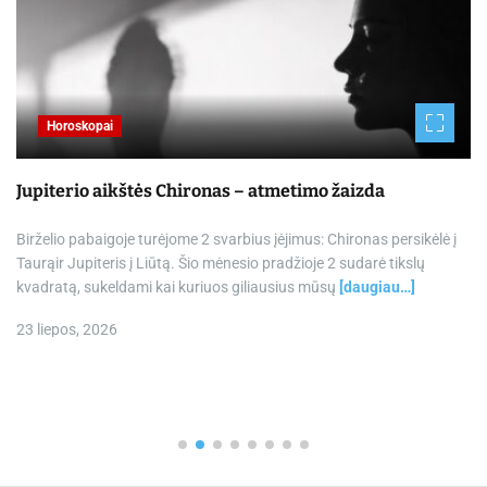
Horoskopai
Jupiterio aikštės Chironas – atmetimo žaizda
Birželio pabaigoje turėjome 2 svarbius įėjimus: Chironas persikėlė į
Taurąir Jupiteris į Liūtą. Šio mėnesio pradžioje 2 sudarė tikslų
kvadratą, sukeldami kai kuriuos giliausius mūsų
[daugiau…]
23 liepos, 2026