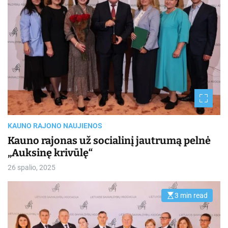
t
i
m
a
t
e
d
r
e
a
d
t
i
m
e
KAUNO RAJONO NAUJIENOS
Kauno rajonas už socialinį jautrumą pelnė
„Auksinę krivūlę“
26 spalio, 2025
3 min read
E
s
t
i
m