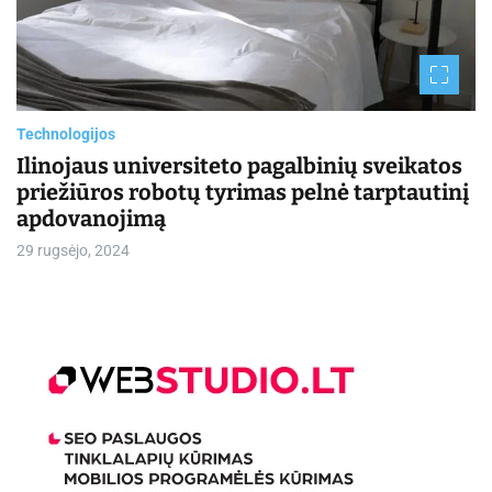
e
a
d
t
i
m
e
Technologijos
Ilinojaus universiteto pagalbinių sveikatos
priežiūros robotų tyrimas pelnė tarptautinį
apdovanojimą
29 rugsėjo, 2024