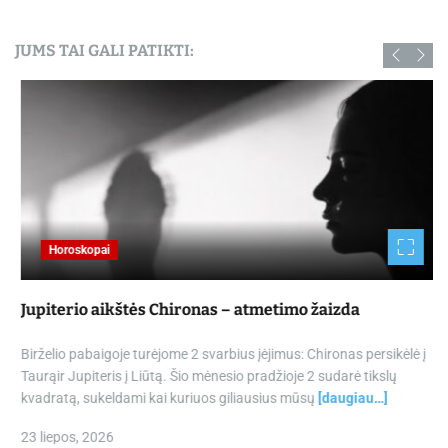
JUMS TAI GALI PATIKTI:
Horoskopai
Jupiterio aikštės Chironas – atmetimo žaizda
Birželio pabaigoje turėjome 2 svarbius įėjimus: Chironas persikėlė į
Taurąir Jupiteris į Liūtą. Šio mėnesio pradžioje 2 sudarė tikslų
kvadratą, sukeldami kai kuriuos giliausius mūsų
[daugiau…]
23 liepos, 2026