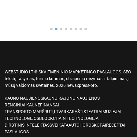
WEBSTUDIO.LT © SKAITMENINIO MARKETINGO PASLAUGOS. SEO
tekstų rašymas, turinio kūrimas, straipsnių rašymas ir talpinimas į
mūsų valdomas svetaines. 2026 newsxpress-pro.
KAUNO NAUJIENOS
KAUNO RAJONO NAUJIENOS
RENGINIAI KAUNE
FINANSAI
TRANSPORTO MARŠRUTŲ TVARKARAŠTIS
TEATRAI
MUZIEJAI
TECHNOLOGIJOS
BLOCKCHAIN TECHNOLOGIJA
DIRBTINIS INTELEKTAS
SVEIKATA
AUTO
HOROSKOPAI
RECEPTAI
PASLAUGOS