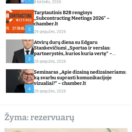
8 birželio, 2026
d
e
Tarptautinis B2B renginys
„Subcontracting Meetings 2026“ –
chamber.lt
2
29 gegužės, 2026
Atvirų durų diena su Edgaru
Stankevičiumi „Sportas ir verslas:
partnerystės, kurios kuria vertę“ –
chamber.lt
3
28 gegužės, 2026
Seminaras „Apie dizainą nedizaineriams:
ką svarbu suprasti komunikacijoje
vizualiai?“ – chamber.lt
4
28 gegužės, 2026
Žyma:
rezervuarų