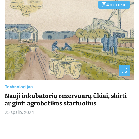
4 min read
E
s
t
i
m
a
t
e
d
r
e
a
d
t
i
m
e
Technologijos
Nauji inkubatorių rezervuarų ūkiai, skirti
auginti agrobotikos startuolius
25 spalio, 2024