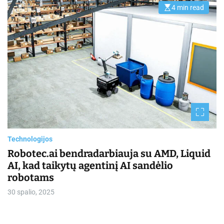
4 min read
E
s
t
i
m
a
t
e
d
r
e
a
d
t
i
m
e
Technologijos
Robotec.ai bendradarbiauja su AMD, Liquid
AI, kad taikytų agentinį AI sandėlio
robotams
30 spalio, 2025