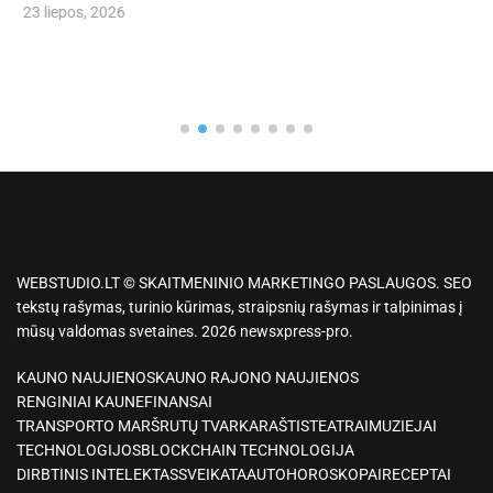
23 liepos, 2026
WEBSTUDIO.LT © SKAITMENINIO MARKETINGO PASLAUGOS. SEO
tekstų rašymas, turinio kūrimas, straipsnių rašymas ir talpinimas į
mūsų valdomas svetaines. 2026 newsxpress-pro.
KAUNO NAUJIENOS
KAUNO RAJONO NAUJIENOS
RENGINIAI KAUNE
FINANSAI
TRANSPORTO MARŠRUTŲ TVARKARAŠTIS
TEATRAI
MUZIEJAI
TECHNOLOGIJOS
BLOCKCHAIN TECHNOLOGIJA
DIRBTINIS INTELEKTAS
SVEIKATA
AUTO
HOROSKOPAI
RECEPTAI