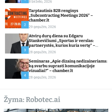
8 birželio, 2026
d
e
Tarptautinis B2B renginys
„Subcontracting Meetings 2026“ –
chamber.lt
2
29 gegužės, 2026
Atvirų durų diena su Edgaru
Stankevičiumi „Sportas ir verslas:
partnerystės, kurios kuria vertę“ –
chamber.lt
3
28 gegužės, 2026
Seminaras „Apie dizainą nedizaineriams:
ką svarbu suprasti komunikacijoje
vizualiai?“ – chamber.lt
4
28 gegužės, 2026
Žyma:
Robotec.ai