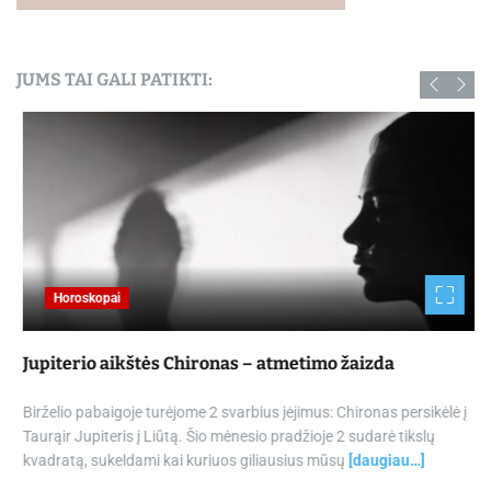
JUMS TAI GALI PATIKTI:
Horoskopai
Jupiterio aikštės Chironas – atmetimo žaizda
Birželio pabaigoje turėjome 2 svarbius įėjimus: Chironas persikėlė į
Taurąir Jupiteris į Liūtą. Šio mėnesio pradžioje 2 sudarė tikslų
kvadratą, sukeldami kai kuriuos giliausius mūsų
[daugiau…]