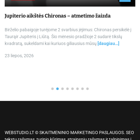
Jupiterio aikštės Chironas – atmetimo žaizda
Birželio pabaigoje turėjome 2 svarbius įėjimus: Chironas persikėlė į
Taurąir Jupiteris į Liūtą. Šio mėnesio pradžioje 2 sudarė tikslų
kvadratą, sukeldami kai kuriuos giliausius mūsų
[daugiau…]
23 liepos, 2026
WEBSTUDIO.LT © SKAITMENINIO MARKETINGO PASLAUGOS. SEO
tekstų rašymas, turinio kūrimas, straipsnių rašymas ir talpinimas į