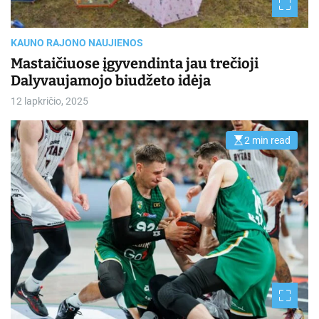
KAUNO RAJONO NAUJIENOS
Mastaičiuose įgyvendinta jau trečioji
Dalyvaujamojo biudžeto idėja
12 lapkričio, 2025
2 min read
E
s
t
i
m
a
t
e
d
r
e
a
d
t
i
m
e