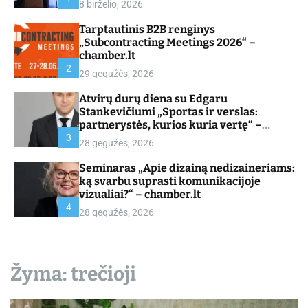
8 birželio, 2026
d
e
Tarptautinis B2B renginys
„Subcontracting Meetings 2026“ –
chamber.lt
2
29 gegužės, 2026
Atvirų durų diena su Edgaru
Stankevičiumi „Sportas ir verslas:
partnerystės, kurios kuria vertę“ –
chamber.lt
3
28 gegužės, 2026
Seminaras „Apie dizainą nedizaineriams:
ką svarbu suprasti komunikacijoje
vizualiai?“ – chamber.lt
4
28 gegužės, 2026
Žyma:
trečioji