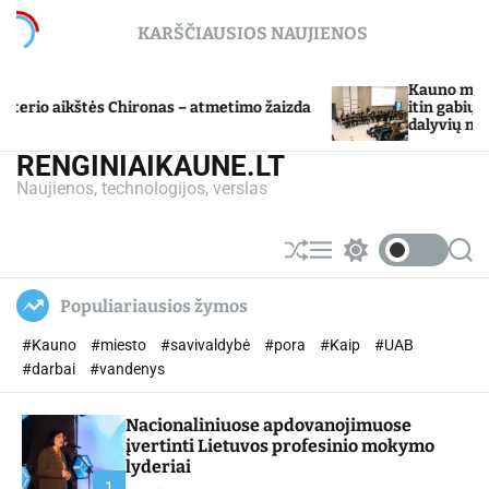
S
KARŠČIAUSIOS NAUJIENOS
k
i
p
Kauno miesto savivald
štės Chironas – atmetimo žaizda
t
itin gabių mokinių u
dalyvių mokslo metų 
o
c
RENGINIAIKAUNE.LT
o
Naujienos, technologijos, verslas
n
t
e
S
M
S
S
n
h
e
w
e
u
n
i
a
t
Populiariausios žymos
ff
u
t
r
l
c
c
#Kauno
#miesto
#savivaldybė
#pora
#Kaip
#UAB
e
h
h
c
#darbai
#vandenys
o
l
Nacionaliniuose apdovanojimuose
o
r
įvertinti Lietuvos profesinio mokymo
m
lyderiai
o
1