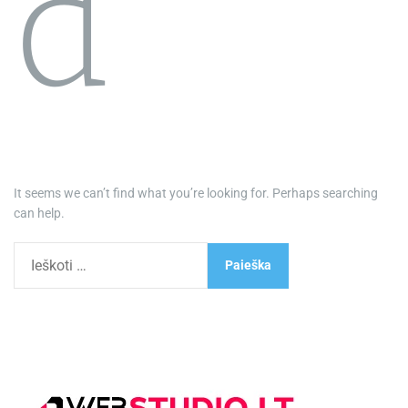
d
It seems we can’t find what you’re looking for. Perhaps searching
can help.
I
e
š
k
o
t
i