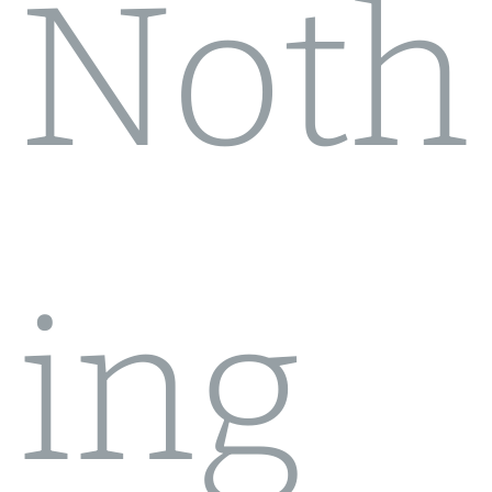
Noth
ing