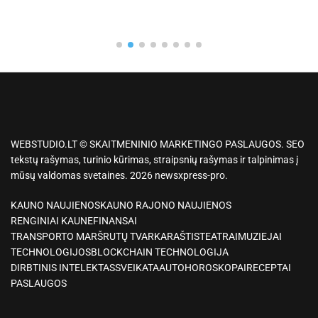
WEBSTUDIO.LT © SKAITMENINIO MARKETINGO PASLAUGOS. SEO
tekstų rašymas, turinio kūrimas, straipsnių rašymas ir talpinimas į
mūsų valdomas svetaines. 2026 newsxpress-pro.
KAUNO NAUJIENOS
KAUNO RAJONO NAUJIENOS
RENGINIAI KAUNE
FINANSAI
TRANSPORTO MARŠRUTŲ TVARKARAŠTIS
TEATRAI
MUZIEJAI
TECHNOLOGIJOS
BLOCKCHAIN TECHNOLOGIJA
DIRBTINIS INTELEKTAS
SVEIKATA
AUTO
HOROSKOPAI
RECEPTAI
PASLAUGOS