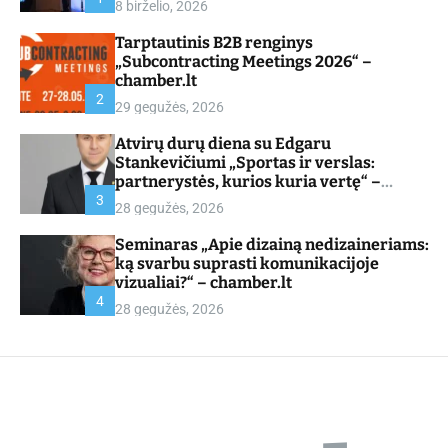
8 birželio, 2026
d
e
Tarptautinis B2B renginys
„Subcontracting Meetings 2026“ –
chamber.lt
2
29 gegužės, 2026
Atvirų durų diena su Edgaru
Stankevičiumi „Sportas ir verslas:
partnerystės, kurios kuria vertę“ –
chamber.lt
3
28 gegužės, 2026
Seminaras „Apie dizainą nedizaineriams:
ką svarbu suprasti komunikacijoje
vizualiai?“ – chamber.lt
4
28 gegužės, 2026