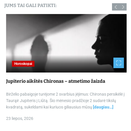
JUMS TAI GALI PATIKTI:
Horoskopai
Jupiterio aikštės Chironas – atmetimo žaizda
Birželio pabaigoje turėjome 2 svarbius įėjimus: Chironas persikėlė į
Taurąir Jupiteris į Liūtą. Šio mėnesio pradžioje 2 sudarė tikslų
kvadratą, sukeldami kai kuriuos giliausius mūsų
[daugiau…]
23 liepos, 2026