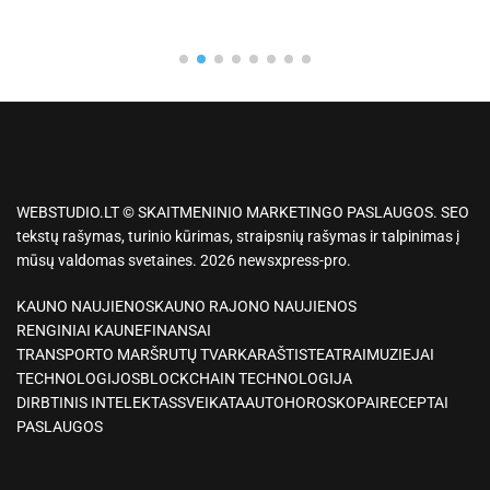
WEBSTUDIO.LT © SKAITMENINIO MARKETINGO PASLAUGOS. SEO
tekstų rašymas, turinio kūrimas, straipsnių rašymas ir talpinimas į
mūsų valdomas svetaines. 2026 newsxpress-pro.
KAUNO NAUJIENOS
KAUNO RAJONO NAUJIENOS
RENGINIAI KAUNE
FINANSAI
TRANSPORTO MARŠRUTŲ TVARKARAŠTIS
TEATRAI
MUZIEJAI
TECHNOLOGIJOS
BLOCKCHAIN TECHNOLOGIJA
DIRBTINIS INTELEKTAS
SVEIKATA
AUTO
HOROSKOPAI
RECEPTAI
PASLAUGOS