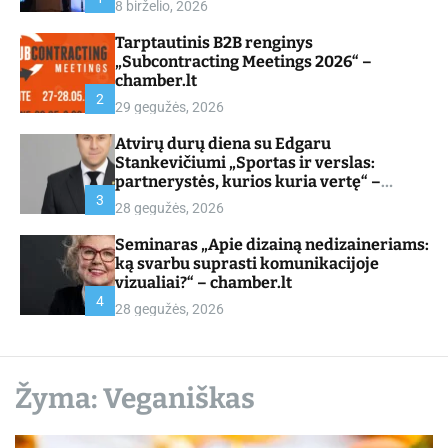
8 birželio, 2026
d
e
Tarptautinis B2B renginys
„Subcontracting Meetings 2026“ –
chamber.lt
2
29 gegužės, 2026
Atvirų durų diena su Edgaru
Stankevičiumi „Sportas ir verslas:
partnerystės, kurios kuria vertę“ –
chamber.lt
3
28 gegužės, 2026
Seminaras „Apie dizainą nedizaineriams:
ką svarbu suprasti komunikacijoje
vizualiai?“ – chamber.lt
4
28 gegužės, 2026
Žyma:
Veganiškas