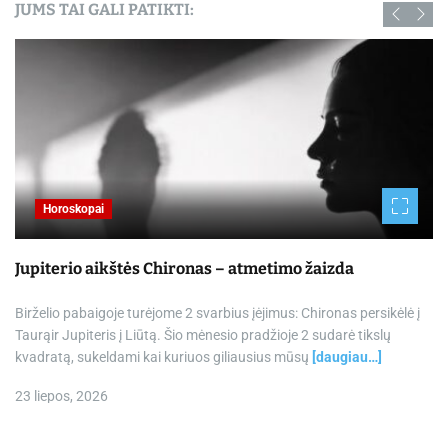
JUMS TAI GALI PATIKTI:
Horoskopai
Jupiterio aikštės Chironas – atmetimo žaizda
Birželio pabaigoje turėjome 2 svarbius įėjimus: Chironas persikėlė į
Taurąir Jupiteris į Liūtą. Šio mėnesio pradžioje 2 sudarė tikslų
kvadratą, sukeldami kai kuriuos giliausius mūsų
[daugiau…]
23 liepos, 2026