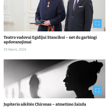
Teatro vadovui Egidijui Stancikui – net du garbingi
apdovanojimai
25 liepos, 2026
Jupiterio aikštės Chironas – atmetimo žaizda