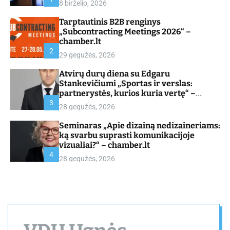
8 birželio, 2026
d
e
Tarptautinis B2B renginys
„Subcontracting Meetings 2026“ –
chamber.lt
2
29 gegužės, 2026
Atvirų durų diena su Edgaru
Stankevičiumi „Sportas ir verslas:
partnerystės, kurios kuria vertę“ –
chamber.lt
3
28 gegužės, 2026
Seminaras „Apie dizainą nedizaineriams:
ką svarbu suprasti komunikacijoje
vizualiai?“ – chamber.lt
4
28 gegužės, 2026