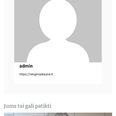
a
t
a
r
p
į
r
admin
a
https://renginiaikaune.lt
š
ų
Jums tai gali patikti