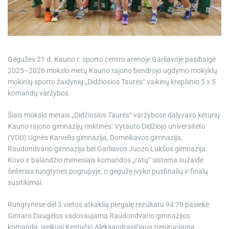
e
Gegužės 21 d. Kauno r. sporto centro arenoje Garliavoje pasibaigė
2025–2026 mokslo metų Kauno rajono bendrojo ugdymo mokyklų
mokinių sporto žaidynių „Didžiosios Taurės“ vaikinų krepšinio 5 x 5
komandų varžybos.
Šiais mokslo metais „Didžiosios Taurės“ varžybose dalyvavo keturių
Kauno rajono gimnazijų rinktinės: Vytauto Didžiojo universiteto
(VDU) Ugnės Karvelis gimnazija, Domeikavos gimnazija,
Raudondvario gimnazija bei Garliavos Juozo Lukšos gimnazija.
Kovo ir balandžio mėnesiais komandos „ratų“ sistema sužaidė
šešerias rungtynes pogrupyje, o gegužę įvyko pusfinalių ir finalų
susitikimai.
Rungtynėse dėl 3 vietos atkaklią pergalę rezultatu 94:79 pasiekė
Gintaro Daugėlos vadovaujama Raudondvario gimnazijos
komanda, įveikusi Kęstučio Aleksandravičiaus treniruojamą