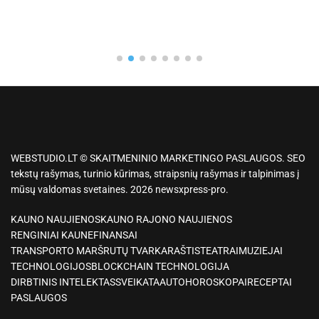
WEBSTUDIO.LT © SKAITMENINIO MARKETINGO PASLAUGOS. SEO
tekstų rašymas, turinio kūrimas, straipsnių rašymas ir talpinimas į
mūsų valdomas svetaines. 2026 newsxpress-pro.
KAUNO NAUJIENOS
KAUNO RAJONO NAUJIENOS
RENGINIAI KAUNE
FINANSAI
TRANSPORTO MARŠRUTŲ TVARKARAŠTIS
TEATRAI
MUZIEJAI
TECHNOLOGIJOS
BLOCKCHAIN TECHNOLOGIJA
DIRBTINIS INTELEKTAS
SVEIKATA
AUTO
HOROSKOPAI
RECEPTAI
PASLAUGOS