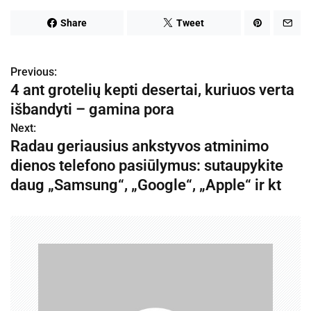
Share
Tweet
Previous:
N
4 ant grotelių kepti desertai, kuriuos verta
a
išbandyti – gamina pora
v
Next:
Radau geriausius ankstyvos atminimo
i
dienos telefono pasiūlymus: sutaupykite
g
daug „Samsung“, „Google“, „Apple“ ir kt
a
c
i
j