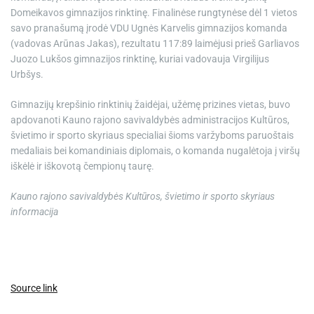
Domeikavos gimnazijos rinktinę. Finalinėse rungtynėse dėl 1 vietos
savo pranašumą įrodė VDU Ugnės Karvelis gimnazijos komanda
(vadovas Arūnas Jakas), rezultatu 117:89 laimėjusi prieš Garliavos
Juozo Lukšos gimnazijos rinktinę, kuriai vadovauja Virgilijus
Urbšys.
Gimnazijų krepšinio rinktinių žaidėjai, užėmę prizines vietas, buvo
apdovanoti Kauno rajono savivaldybės administracijos Kultūros,
švietimo ir sporto skyriaus specialiai šioms varžyboms paruoštais
medaliais bei komandiniais diplomais, o komanda nugalėtoja į viršų
iškėlė ir iškovotą čempionų taurę.
Kauno rajono savivaldybės Kultūros, švietimo ir sporto skyriaus
informacija
Source link