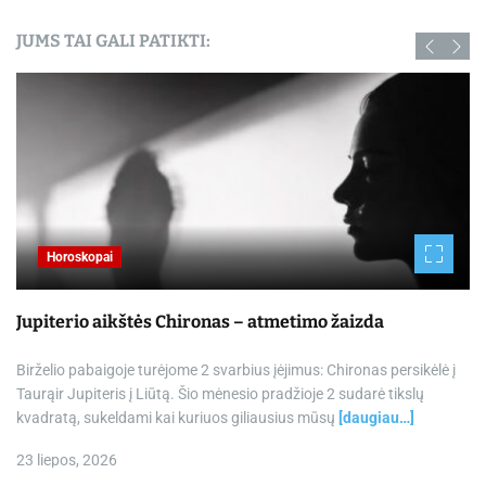
JUMS TAI GALI PATIKTI:
Horoskopai
Jupiterio aikštės Chironas – atmetimo žaizda
Birželio pabaigoje turėjome 2 svarbius įėjimus: Chironas persikėlė į
Taurąir Jupiteris į Liūtą. Šio mėnesio pradžioje 2 sudarė tikslų
kvadratą, sukeldami kai kuriuos giliausius mūsų
[daugiau…]
23 liepos, 2026