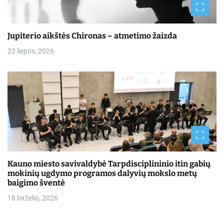
Jupiterio aikštės Chironas – atmetimo žaizda
23 liepos, 2026
Kauno miesto savivaldybė Tarpdisciplininio itin gabių
mokinių ugdymo programos dalyvių mokslo metų
baigimo šventė
18 birželio, 2026