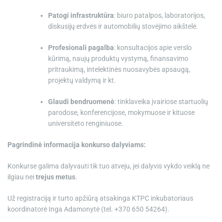
Patogi infrastruktūra
: biuro patalpos, laboratorijos,
diskusijų erdvės ir automobilių stovėjimo aikštelė.
Profesionali pagalba
: konsultacijos apie verslo
kūrimą, naujų produktų vystymą, finansavimo
pritraukimą, intelektinės nuosavybės apsaugą,
projektų valdymą ir kt.
Glaudi bendruomenė
: tinklaveika įvairiose startuolių
parodose, konferencijose, mokymuose ir kituose
universiteto renginiuose.
Pagrindinė informacija konkurso dalyviams:
Konkurse galima dalyvauti tik tuo atveju, jei dalyvis vykdo veiklą ne
ilgiau nei
trejus metus
.
Už registraciją ir turto apžiūrą atsakinga KTPC inkubatoriaus
koordinatorė Inga Adamonytė (tel. +370 650 54264).