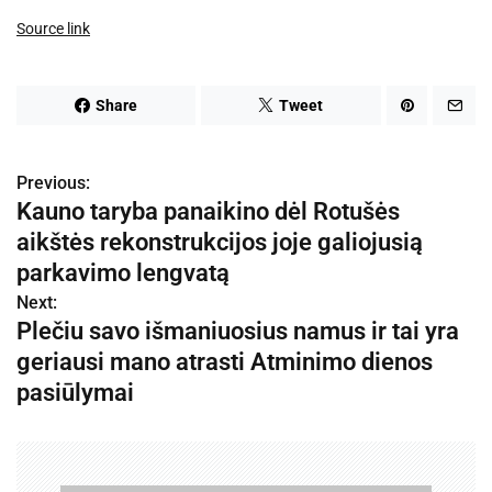
Source link
Share
Tweet
Previous:
N
Kauno taryba panaikino dėl Rotušės
a
aikštės rekonstrukcijos joje galiojusią
v
parkavimo lengvatą
Next:
i
Plečiu savo išmaniuosius namus ir tai yra
g
geriausi mano atrasti Atminimo dienos
pasiūlymai
a
c
i