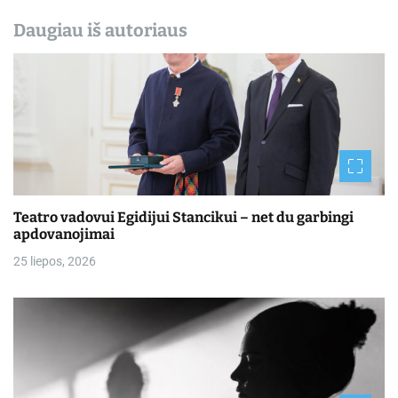
Daugiau iš autoriaus
Teatro vadovui Egidijui Stancikui – net du garbingi
apdovanojimai
25 liepos, 2026