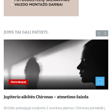
JUMS TAI GALI PATIKTI:
Horoskopai
Jupiterio aikštės Chironas – atmetimo žaizda
Birželio pabaigoje turėjome 2 svarbius įėjimus: Chironas persikėlė į