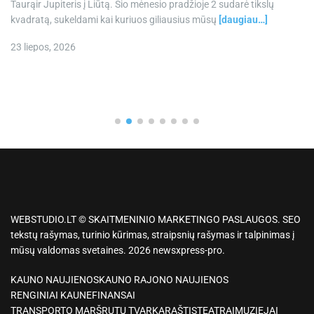
Taurąir Jupiteris į Liūtą. Šio mėnesio pradžioje 2 sudarė tikslų
kvadratą, sukeldami kai kuriuos giliausius mūsų
[daugiau…]
23 liepos, 2026
WEBSTUDIO.LT © SKAITMENINIO MARKETINGO PASLAUGOS. SEO
tekstų rašymas, turinio kūrimas, straipsnių rašymas ir talpinimas į
mūsų valdomas svetaines. 2026 newsxpress-pro.
KAUNO NAUJIENOS
KAUNO RAJONO NAUJIENOS
RENGINIAI KAUNE
FINANSAI
TRANSPORTO MARŠRUTŲ TVARKARAŠTIS
TEATRAI
MUZIEJAI