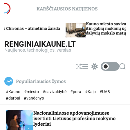
S
KARŠČIAUSIOS NAUJIENOS
k
i
p
Kauno miesto savivaldybė Tarpdiscip
– atmetimo žaizda
t
itin gabių mokinių ugdymo program
dalyvių mokslo metų baigimo šventė
o
c
RENGINIAIKAUNE.LT
o
Naujienos, technologijos, verslas
n
t
e
S
M
S
S
n
h
e
w
e
u
n
i
a
t
Populiariausios žymos
ff
u
t
r
l
c
c
#Kauno
#miesto
#savivaldybė
#pora
#Kaip
#UAB
e
h
h
c
#darbai
#vandenys
o
l
Nacionaliniuose apdovanojimuose
o
r
įvertinti Lietuvos profesinio mokymo
m
lyderiai
o
1