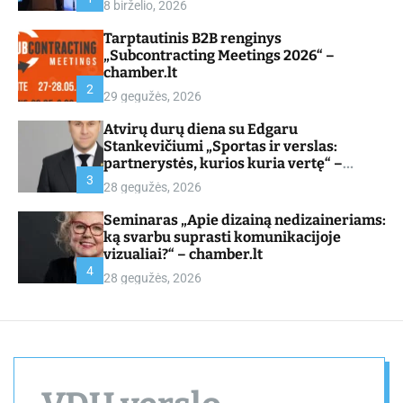
8 birželio, 2026
d
e
Tarptautinis B2B renginys
„Subcontracting Meetings 2026“ –
chamber.lt
2
29 gegužės, 2026
Atvirų durų diena su Edgaru
Stankevičiumi „Sportas ir verslas:
partnerystės, kurios kuria vertę“ –
chamber.lt
3
28 gegužės, 2026
Seminaras „Apie dizainą nedizaineriams:
ką svarbu suprasti komunikacijoje
vizualiai?“ – chamber.lt
4
28 gegužės, 2026