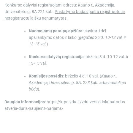
Konkurso dalyviai registruojami adresu: Kauno r., Akademija,
Universiteto g. 8A 221 kab.
Pristatymo būdas paštu registruotu ar
neregistruotu laišku nenumatytas.
Nuomojamų patalpų apžiūra:
susitarti dėl
apsilankymo datos ir laiko (
gegužės 25 d. 10-12 val. ir
13-15 val.
)
Konkurso dalyvių registracija
: birželio 3 d. 10-12 val. ir
13-15 val.
Komisijos posėdis
: birželio 4 d. 10 val. (
Kauno r.,
Akademija, Universiteto g. 8A, 223 kab. arba nuotoliniu
būdu
).
Daugiau informacijos
: https://ktpc.vdu.lt/vdu-verslo-inkubatorius-
atveria-duris-naujiems-nariams/