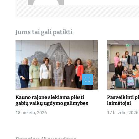
i
j
a
Jums tai gali patikti
t
a
r
p
į
r
Kauno rajone siekiama plėsti
Pasveikinti p
gabių vaikų ugdymo galimybes
laimėtojai
a
18 birželio, 2026
17 birželio, 2026
š
ų