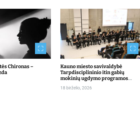
štės Chironas –
Kauno miesto savivaldybė
zda
Tarpdisciplininio itin gabių
mokinių ugdymo programos
dalyvių mokslo metų baigimo
18 birželio, 2026
šventė