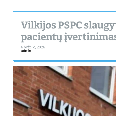
Vilkijos PSPC slaugyt
pacientų įvertinima
6 birželio, 2026
admin