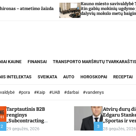
Kauno miesto savivaldybė Tarpdisciplininio
itin gabių mokinių ugdymo programos
dalyvių mokslo metų baigimo šventė
NIAI KAUNE
FINANSAI
TRANSPORTO MARŠRUTŲ TVARKARAŠTI
NIS INTELEKTAS
SVEIKATA
AUTO
HOROSKOPAI
RECEPTAI
ivaldybė
#pora
#Kaip
#UAB
#darbai
#vandenys
Tarptautinis B2B
Atvirų durų d
renginys
Edgaru Stank
„Subcontracting
„Sportas ir ve
Meetings 2026“ –
partnerystės,
2
3
29 gegužės, 2026
28 gegužės, 2026
chamber.lt
kuria vertę“ –