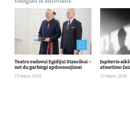
Daugiau iš autoriaus
Teatro vadovui Egidijui Stancikui –
Jupiterio aik
net du garbingi apdovanojimai
atmetimo žai
25 liepos, 2026
23 liepos, 2026