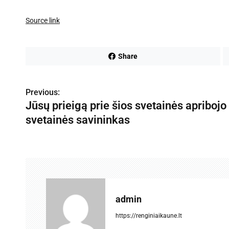
Source link
Share
Previous:
N
Jūsų prieigą prie šios svetainės apribojo
a
svetainės savininkas
v
i
g
a
admin
c
https://renginiaikaune.lt