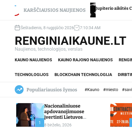
S
et du
Jupiterio aikštės Chironas – atmetimo žaizda
k
KARŠČIAUSIOS NAUJIENOS
i
p
Šeštadienis, 8 rugpjūčio 2026
7
:
10
:
35
AM
t
o
RENGINIAIKAUNE.LT
c
o
Naujienos, technologijos, verslas
n
KAUNO NAUJIENOS
KAUNO RAJONO NAUJIENOS
RENGI
t
e
n
TECHNOLOGIJOS
BLOCKCHAIN TECHNOLOGIJA
DIRBTI
t
Populiariausios žymos
#Kauno
#miesto
#sav
Nacionaliniuose
apdovanojimuose
įvertinti Lietuvos
profesinio mokymo
1
8 birželio, 2026
lyderiai