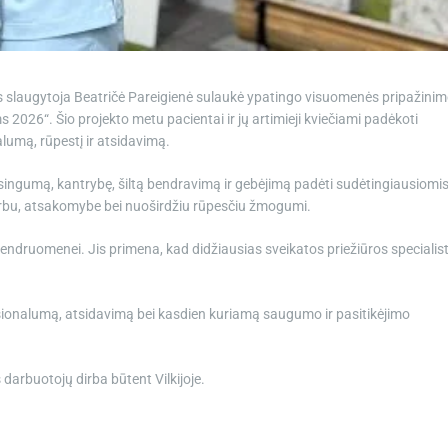
kos slaugytoja Beatričė Pareigienė sulaukė ypatingo visuomenės pripažini
2026“. Šio projekto metu pacientai ir jų artimieji kviečiami padėkoti
lumą, rūpestį ir atsidavimą.
ngumą, kantrybę, šiltą bendravimą ir gebėjimą padėti sudėtingiausiomi
arbu, atsakomybe bei nuoširdžiu rūpesčiu žmogumi.
C bendruomenei. Jis primena, kad didžiausias sveikatos priežiūros specialis
sionalumą, atsidavimą bei kasdien kuriamą saugumo ir pasitikėjimo
darbuotojų dirba būtent Vilkijoje.