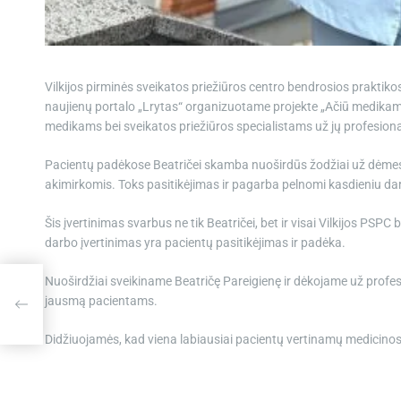
Vilkijos pirminės sveikatos priežiūros centro bendrosios prakti
naujienų portalo „Lrytas“ organizuotame projekte „Ačiū medikams 
medikams bei sveikatos priežiūros specialistams už jų profesiona
Pacientų padėkose Beatričei skamba nuoširdūs žodžiai už dėmesi
akimirkomis. Toks pasitikėjimas ir pagarba pelnomi kasdieniu d
Šis įvertinimas svarbus ne tik Beatričei, bet ir visai Vilkijos PSP
darbo įvertinimas yra pacientų pasitikėjimas ir padėka.
Nuoširdžiai sveikiname Beatričę Pareigienę ir dėkojame už profe
jausmą pacientams.
Didžiuojamės, kad viena labiausiai pacientų vertinamų medicinos 