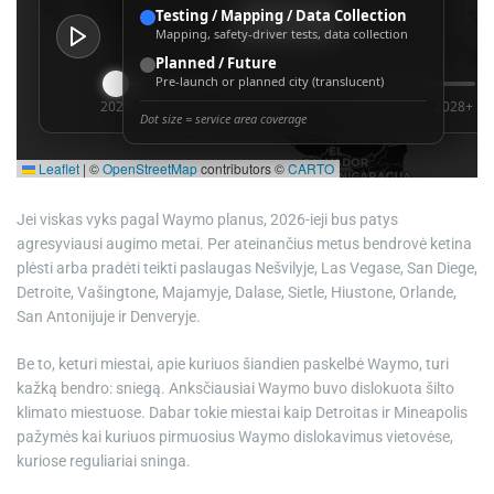
Jei viskas vyks pagal Waymo planus, 2026-ieji bus patys
agresyviausi augimo metai. Per ateinančius metus bendrovė ketina
plėsti arba pradėti teikti paslaugas Nešvilyje, Las Vegase, San Diege,
Detroite, Vašingtone, Majamyje, Dalase, Sietle, Hiustone, Orlande,
San Antonijuje ir Denveryje.
Be to, keturi miestai, apie kuriuos šiandien paskelbė Waymo, turi
kažką bendro: sniegą. Anksčiausiai Waymo buvo dislokuota šilto
klimato miestuose. Dabar tokie miestai kaip Detroitas ir Mineapolis
pažymės kai kuriuos pirmuosius Waymo dislokavimus vietovėse,
kuriose reguliariai sninga.