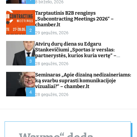
8 birželio, 2026
d
e
Tarptautinis B2B renginys
„Subcontracting Meetings 2026“ –
chamber.lt
2
29 gegužės, 2026
Atvirų durų diena su Edgaru
Stankevičiumi „Sportas ir verslas:
partnerystės, kurios kuria vertę“ –
chamber.lt
3
28 gegužės, 2026
Seminaras „Apie dizainą nedizaineriams:
ką svarbu suprasti komunikacijoje
vizualiai?“ – chamber.lt
4
28 gegužės, 2026