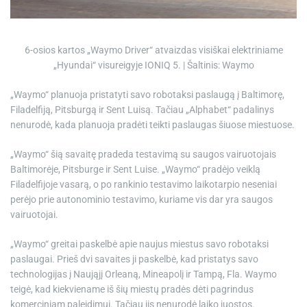
e
6-osios kartos „Waymo Driver“ atvaizdas visiškai elektriniame
„Hyundai“ visureigyje IONIQ 5. | Šaltinis: Waymo
„Waymo“ planuoja pristatyti savo robotaksi paslaugą į Baltimorę,
Filadelfiją, Pitsburgą ir Sent Luisą. Tačiau „Alphabet“ padalinys
nenurodė, kada planuoja pradėti teikti paslaugas šiuose miestuose.
„Waymo“ šią savaitę pradeda testavimą su saugos vairuotojais
Baltimorėje, Pitsburge ir Sent Luise. „Waymo“ pradėjo veiklą
Filadelfijoje vasarą, o po rankinio testavimo laikotarpio neseniai
perėjo prie autonominio testavimo, kuriame vis dar yra saugos
vairuotojai.
„Waymo“ greitai paskelbė apie naujus miestus savo robotaksi
paslaugai. Prieš dvi savaites ji paskelbė, kad pristatys savo
technologijas į Naująjį Orleaną, Mineapolį ir Tampą, Fla. Waymo
teigė, kad kiekviename iš šių miestų pradės dėti pagrindus
komerciniam paleidimui. Tačiau jis nenurodė laiko juostos.