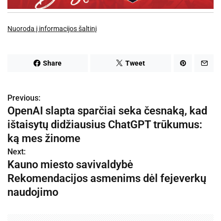
Nuoroda į informacijos šaltinį
Share
Tweet
Previous:
N
OpenAI slapta sparčiai seka česnaką, kad
a
ištaisytų didžiausius ChatGPT trūkumus:
v
ką mes žinome
Next:
i
Kauno miesto savivaldybė
g
Rekomendacijos asmenims dėl fejeverkų
naudojimo
a
c