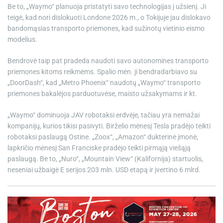
Be to, „Waymo“ planuoja pristatyti savo technologijas į užsienį. Ji
teigė, kad nori dislokuoti Londone 2026 m., o Tokijuje jau dislokavo
bandomąsias transporto priemones, kad sužinotų vietinio eismo
modelius.
Bendrovė taip pat pradeda naudoti savo autonomines transporto
priemones kitoms reikmėms. Spalio mėn. ji bendradarbiavo su
„DoorDash“, kad „Metro Phoenix“ naudotų „Waymo“ transporto
priemones bakalėjos parduotuvėse, maisto užsakymams ir kt.
„Waymo“ dominuoja JAV robotaksi erdvėje, tačiau yra nemažai
kompanijų, kurios tikisi pasivyti. Birželio mėnesį Tesla pradėjo teikti
robotaksi paslaugą Ostine. „Zoox“, „Amazon“ dukterinė įmonė,
lapkričio mėnesį San Franciske pradėjo teikti pirmąją viešąją
paslaugą. Be to, „Nuro“, „Mountain View“ (Kalifornija) startuolis,
neseniai užbaigė E serijos 203 mln. USD etapą ir įvertino 6 mlrd.