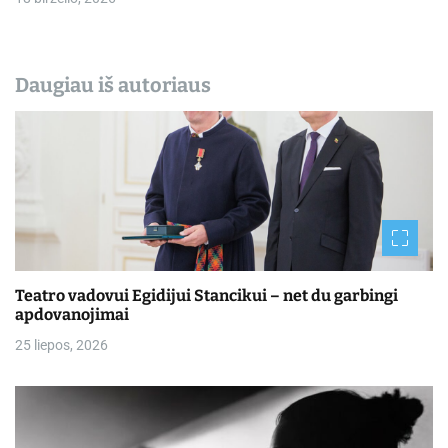
Daugiau iš autoriaus
Teatro vadovui Egidijui Stancikui – net du garbingi
apdovanojimai
25 liepos, 2026