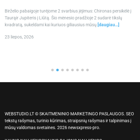
Birželio pabaigoje turėjome 2 svarbius įėjimus: Chironas persikėlė į
Taurąir Jupiteris į Liūtą. Šio mėnesio pradžioje 2 sudarė tikslų
kvadratą, sukeldami kai kuriuos giliausius mūsų
[daugiau…]
23 liepos, 2026
WEBSTUDIO.LT © SKAITMENINIO MARKETINGO PASLAUGOS. SEO
tekstų rašymas, turinio kūrimas, straipsnių rašymas ir talpinimas į
mūsų valdomas svetaines. 2026 newsxpress-pro.