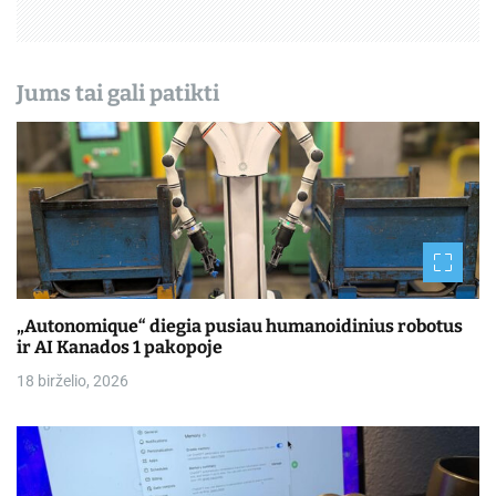
Jums tai gali patikti
„Autonomique“ diegia pusiau humanoidinius robotus
ir AI Kanados 1 pakopoje
18 birželio, 2026