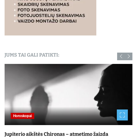
JUMS TAI GALI PATIKTI:
Horoskopai
Jupiterio aikštės Chironas – atmetimo žaizda