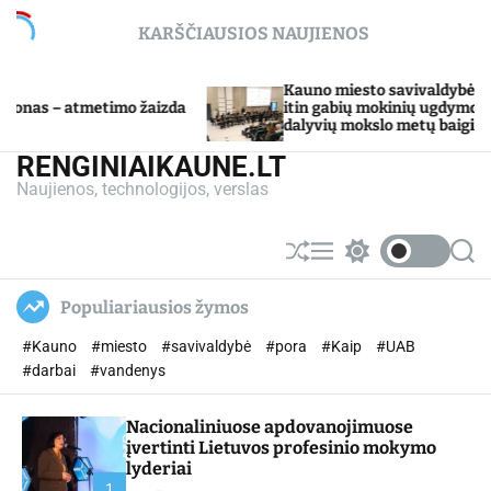
S
KARŠČIAUSIOS NAUJIENOS
k
i
p
Kauno miesto savivaldybė Tarpdisciplininio
o žaizda
t
itin gabių mokinių ugdymo programos
dalyvių mokslo metų baigimo šventė
o
c
RENGINIAIKAUNE.LT
o
Naujienos, technologijos, verslas
n
t
e
S
M
S
S
n
h
e
w
e
u
n
i
a
t
Populiariausios žymos
ff
u
t
r
l
c
c
#Kauno
#miesto
#savivaldybė
#pora
#Kaip
#UAB
e
h
h
c
#darbai
#vandenys
o
l
Nacionaliniuose apdovanojimuose
o
r
įvertinti Lietuvos profesinio mokymo
m
lyderiai
o
1