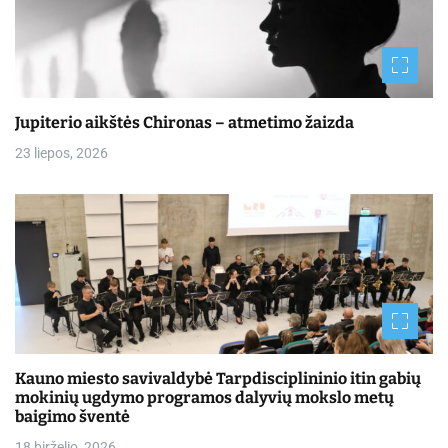
Jupiterio aikštės Chironas – atmetimo žaizda
23 liepos, 2026
Kauno miesto savivaldybė Tarpdisciplininio itin gabių
mokinių ugdymo programos dalyvių mokslo metų
baigimo šventė
18 birželio, 2026