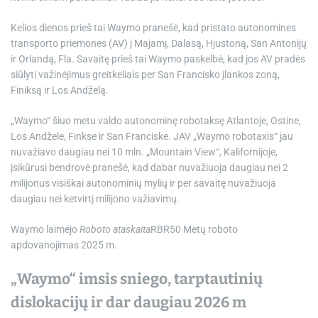
Kelios dienos prieš tai Waymo pranešė, kad pristato autonomines
transporto priemones (AV) į Majamį, Dalasą, Hjustoną, San Antonijų
ir Orlandą, Fla. Savaitę prieš tai Waymo paskelbė, kad jos AV pradės
siūlyti važinėjimus greitkeliais per San Francisko įlankos zoną,
Finiksą ir Los Andželą.
„Waymo“ šiuo metu valdo autonominę robotaksę Atlantoje, Ostine,
Los Andžele, Finkse ir San Franciske. JAV „Waymo robotaxis“ jau
nuvažiavo daugiau nei 10 mln. „Mountain View“, Kalifornijoje,
įsikūrusi bendrovė pranešė, kad dabar nuvažiuoja daugiau nei 2
milijonus visiškai autonominių mylių ir per savaitę nuvažiuoja
daugiau nei ketvirtį milijono važiavimų.
Waymo laimėjo
Roboto ataskaita
RBR50 Metų roboto
apdovanojimas 2025 m.
„Waymo“ imsis sniego, tarptautinių
dislokacijų ir dar daugiau 2026 m