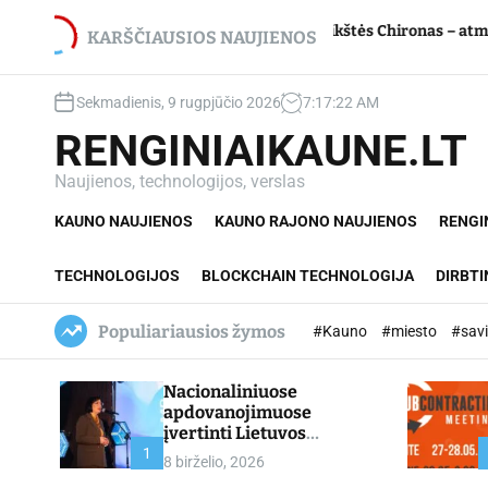
S
net du
Jupiterio aikštės Chironas – atmetimo žaizd
k
KARŠČIAUSIOS NAUJIENOS
i
p
Sekmadienis, 9 rugpjūčio 2026
7
:
17
:
23
AM
t
o
RENGINIAIKAUNE.LT
c
o
Naujienos, technologijos, verslas
n
KAUNO NAUJIENOS
KAUNO RAJONO NAUJIENOS
RENGI
t
e
n
TECHNOLOGIJOS
BLOCKCHAIN TECHNOLOGIJA
DIRBTI
t
Populiariausios žymos
#Kauno
#miesto
#sav
Nacionaliniuose
apdovanojimuose
įvertinti Lietuvos
profesinio mokymo
1
8 birželio, 2026
lyderiai