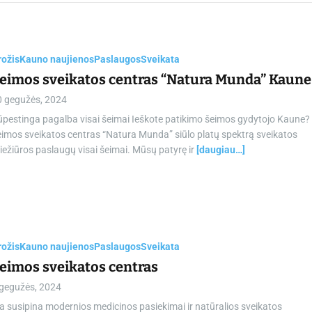
chamber.lt
rožis
Kauno naujienos
Paslaugos
Sveikata
eimos sveikatos centras “Natura Munda” Kaune
0 gegužės, 2024
pestinga pagalba visai šeimai Ieškote patikimo šeimos gydytojo Kaune?
imos sveikatos centras “Natura Munda” siūlo platų spektrą sveikatos
iežiūros paslaugų visai šeimai. Mūsų patyrę ir
[daugiau…]
rožis
Kauno naujienos
Paslaugos
Sveikata
eimos sveikatos centras
 gegužės, 2024
a susipina modernios medicinos pasiekimai ir natūralios sveikatos