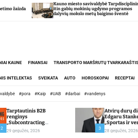
Kauno miesto savivaldybė Tarpdisciplininio
a
itin gabių mokinių ugdymo programos
dalyvių mokslo metų baigimo šventė
NIAI KAUNE
FINANSAI
TRANSPORTO MARŠRUTŲ TVARKARAŠTI
NIS INTELEKTAS
SVEIKATA
AUTO
HOROSKOPAI
RECEPTAI
ivaldybė
#pora
#Kaip
#UAB
#darbai
#vandenys
Tarptautinis B2B
Atvirų durų d
renginys
Edgaru Stank
„Subcontracting
„Sportas ir ve
Meetings 2026“ –
partnerystės,
2
3
29 gegužės, 2026
28 gegužės, 2026
chamber.lt
kuria vertę“ –