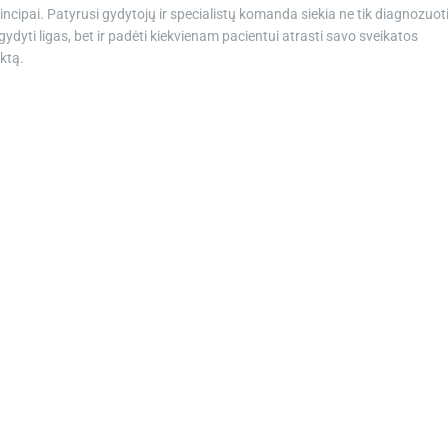
incipai. Patyrusi gydytojų ir specialistų komanda siekia ne tik diagnozuot
 gydyti ligas, bet ir padėti kiekvienam pacientui atrasti savo sveikatos
ktą.