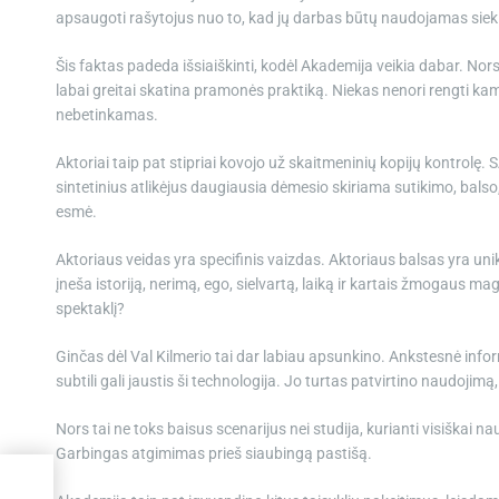
apsaugoti rašytojus nuo to, kad jų darbas būtų naudojamas sieki
Šis faktas padeda išsiaiškinti, kodėl Akademija veikia dabar. Nors
labai greitai skatina pramonės praktiką. Niekas nenori rengti ka
nebetinkamas.
Aktoriai taip pat stipriai kovojo už skaitmeninių kopijų kontrolę
sintetinius atlikėjus daugiausia dėmesio skiriama sutikimo, bals
esmė.
Aktoriaus veidas yra specifinis vaizdas. Aktoriaus balsas yra u
įneša istoriją, nerimą, ego, sielvartą, laiką ir kartais žmogaus magij
spektaklį?
Ginčas dėl Val Kilmerio tai dar labiau apsunkino. Ankstesnė info
subtili gali jaustis ši technologija. Jo turtas patvirtino naudojimą,
Nors tai ne toks baisus scenarijus nei studija, kurianti visiškai 
Garbingas atgimimas prieš siaubingą pastišą.