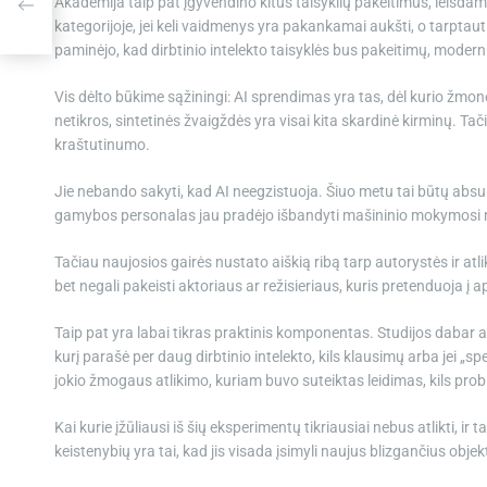
Akademija taip pat įgyvendino kitus taisyklių pakeitimus, leisda
ro
kategorijoje, jei keli vaidmenys yra pakankamai aukšti, o tarptauti
paminėjo, kad dirbtinio intelekto taisyklės bus pakeitimų, moder
Vis dėlto būkime sąžiningi: AI sprendimas yra tas, dėl kurio žmon
netikros, sintetinės žvaigždės yra visai kita skardinė kirminų. Ta
kraštutinumo.
Jie nebando sakyti, kad AI neegzistuoja. Šiuo metu tai būtų absur
gamybos personalas jau pradėjo išbandyti mašininio mokymosi
Tačiau naujosios gairės nustato aiškią ribą tarp autorystės ir at
bet negali pakeisti aktoriaus ar režisieriaus, kuris pretenduoja į
Taip pat yra labai tikras praktinis komponentas. Studijos dabar ai
kurį parašė per daug dirbtinio intelekto, kils klausimų arba jei „spe
jokio žmogaus atlikimo, kuriam buvo suteiktas leidimas, kils pro
Kai kurie įžūliausi iš šių eksperimentų tikriausiai nebus atlikti, ir
keistenybių yra tai, kad jis visada įsimyli naujus blizgančius objek