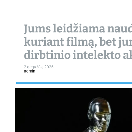
Jums leidžiama naudo
kuriant filmą, bet j
dirbtinio intelekto a
2 gegužės, 2026
admin