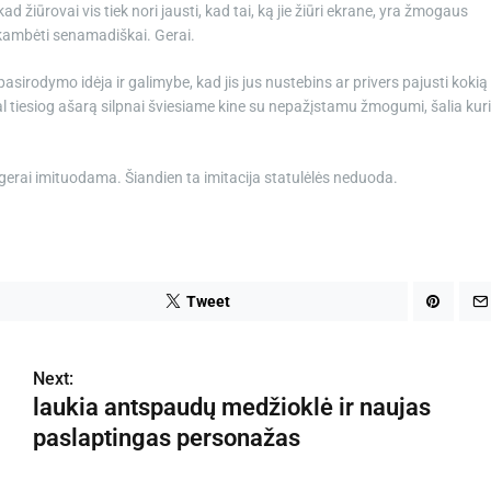
žiūrovai vis tiek nori jausti, kad tai, ką jie žiūri ekrane, yra žmogaus
i skambėti senamadiškai. Gerai.
odymo idėja ir galimybe, kad jis jus nustebins ar privers pajusti kokią
gal tiesiog ašarą silpnai šviesiame kine su nepažįstamu žmogumi, šalia kur
i gerai imituodama. Šiandien ta imitacija statulėlės neduoda.
Tweet
Next:
laukia antspaudų medžioklė ir naujas
paslaptingas personažas