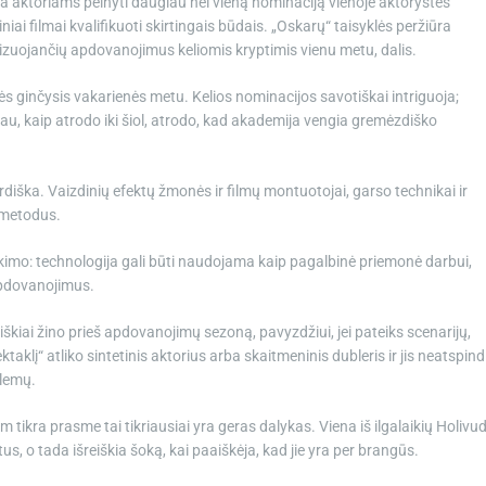
ma aktoriams pelnyti daugiau nei vieną nominaciją vienoje aktorystės
niai filmai kvalifikuoti skirtingais būdais. „Oskarų“ taisyklės peržiūra
nizuojančių apdovanojimus keliomis kryptimis vienu metu, dalis.
ės ginčysis vakarienės metu. Kelios nominacijos savotiškai intriguoja;
čiau, kaip atrodo iki šiol, atrodo, kad akademija vengia gremėzdiško
diška. Vaizdinių efektų žmonės ir filmų montuotojai, garso technikai ir
 metodus.
likimo: technologija gali būti naudojama kaip pagalbinė priemonė darbui,
 apdovanojimus.
škiai žino prieš apdovanojimų sezoną, pavyzdžiui, jei pateiks scenarijų,
ktaklį“ atliko sintetinis aktorius arba skaitmeninis dubleris ir jis neatspind
blemų.
 tam tikra prasme tai tikriausiai yra geras dalykas. Viena iš ilgalaikių Holivu
tus, o tada išreiškia šoką, kai paaiškėja, kad jie yra per brangūs.