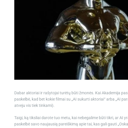
Dabar aktoriai ir rašytojai turėtų būti žmonės. Kai Akademija pa
paskelbė, kad bet kokie filmai su „AI sukurti aktoriai“ arba „AI p
atveju vis tiek tinkami).
Taigi, ką tiksliai darote tuo metu, kai nebegalime būti tikri, ar 
paskelbė savo naujausią pareiškimą apie tai, kas gali gauti „Oskarą“,