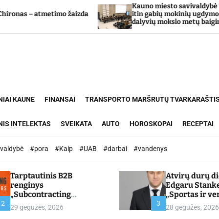
Kauno miesto savivaldybė Tarpdisciplininio
mo žaizda
itin gabių mokinių ugdymo programos
dalyvių mokslo metų baigimo šventė
NIAI KAUNE
FINANSAI
TRANSPORTO MARŠRUTŲ TVARKARAŠTI
NIS INTELEKTAS
SVEIKATA
AUTO
HOROSKOPAI
RECEPTAI
ivaldybė
#pora
#Kaip
#UAB
#darbai
#vandenys
Tarptautinis B2B
Atvirų durų d
renginys
Edgaru Stank
„Subcontracting
„Sportas ir ve
Meetings 2026“ –
partnerystės,
2
3
29 gegužės, 2026
28 gegužės, 2026
chamber.lt
kuria vertę“ –