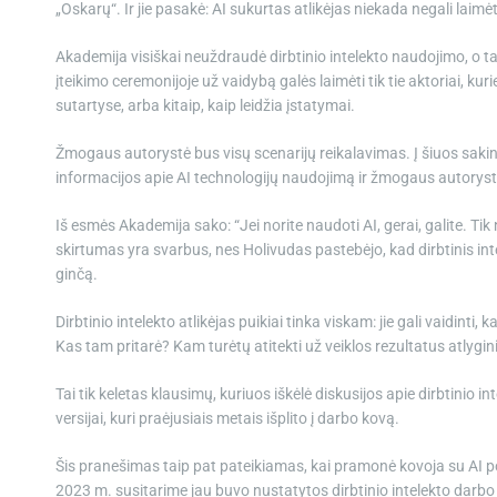
„Oskarų“. Ir jie pasakė: AI sukurtas atlikėjas niekada negali laim
Akademija visiškai neuždraudė dirbtinio intelekto naudojimo, o 
įteikimo ceremonijoje už vaidybą galės laimėti tik tie aktoriai, kuri
sutartyse, arba kitaip, kaip leidžia įstatymai.
Žmogaus autorystė bus visų scenarijų reikalavimas. Į šiuos sakin
informacijos apie AI technologijų naudojimą ir žmogaus autoryst
Iš esmės Akademija sako: “Jei norite naudoti AI, gerai, galite. Tik
skirtumas yra svarbus, nes Holivudas pastebėjo, kad dirbtinis intele
ginčą.
Dirbtinio intelekto atlikėjas puikiai tinka viskam: jie gali vaidinti
Kas tam pritarė? Kam turėtų atitekti už veiklos rezultatus atlygi
Tai tik keletas klausimų, kuriuos iškėlė diskusijos apie dirbtinio i
versijai, kuri praėjusiais metais išplito į darbo kovą.
Šis pranešimas taip pat pateikiamas, kai pramonė kovoja su AI po r
2023 m. susitarime jau buvo nustatytos dirbtinio intelekto darbo g