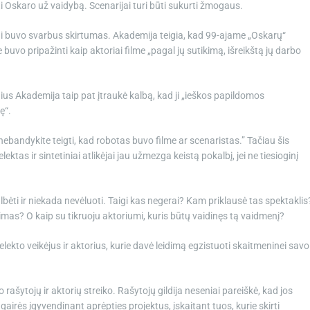
ėti Oskaro už vaidybą. Scenarijai turi būti sukurti žmogaus.
tai buvo svarbus skirtumas. Akademija teigia, kad 99-ajame „Oskarų“
e buvo pripažinti kaip aktoriai filme „pagal jų sutikimą, išreikštą jų darbo
ius Akademija taip pat įtraukė kalbą, kad ji „ieškos papildomos
ę“.
 nebandykite teigti, kad robotas buvo filme ar scenaristas.” Tačiau šis
ktas ir sintetiniai atlikėjai jau užmezga keistą pokalbį, jei ne tiesioginį
, kalbėti ir niekada nevėluoti. Taigi kas negerai? Kam priklausė tas spektaklis
nimas? O kaip su tikruoju aktoriumi, kuris būtų vaidinęs tą vaidmenį?
ntelekto veikėjus ir aktorius, kurie davė leidimą egzistuoti skaitmeninei savo
ašytojų ir aktorių streiko. Rašytojų gildija neseniai pareiškė, kad jos
airės įgyvendinant aprėpties projektus, įskaitant tuos, kurie skirti