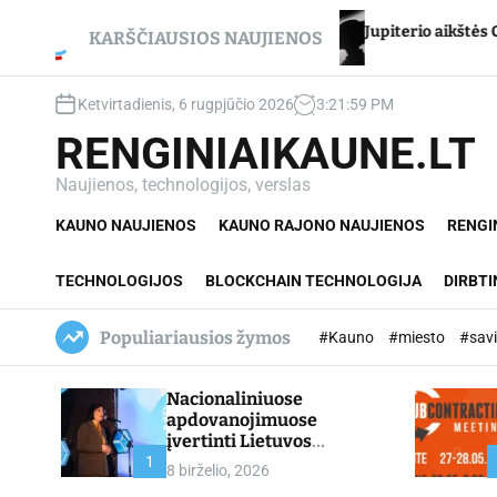
S
ncikui – net du
Jupiterio aikštės Chironas – atmeti
k
KARŠČIAUSIOS NAUJIENOS
i
p
Ketvirtadienis, 6 rugpjūčio 2026
3
:
22
:
00
PM
t
o
RENGINIAIKAUNE.LT
c
o
Naujienos, technologijos, verslas
n
KAUNO NAUJIENOS
KAUNO RAJONO NAUJIENOS
RENGI
t
e
n
TECHNOLOGIJOS
BLOCKCHAIN TECHNOLOGIJA
DIRBTI
t
Populiariausios žymos
#Kauno
#miesto
#sav
Nacionaliniuose
apdovanojimuose
įvertinti Lietuvos
profesinio mokymo
1
8 birželio, 2026
lyderiai