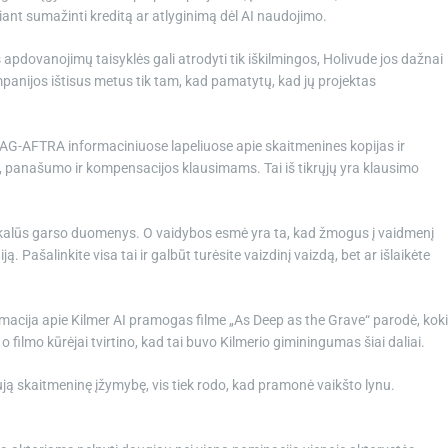
ant sumažinti kreditą ar atlyginimą dėl AI naudojimo.
 apdovanojimų taisyklės gali atrodyti tik iškilmingos, Holivude jos dažnai
mpanijos ištisus metus tik tam, kad pamatytų, kad jų projektas
. SAG-AFTRA informaciniuose lapeliuose apie skaitmenines kopijas ir
o, panašumo ir kompensacijos klausimams. Tai iš tikrųjų yra klausimo
nikalūs garso duomenys. O vaidybos esmė yra ta, kad žmogus į vaidmenį
ą. Pašalinkite visa tai ir galbūt turėsite vaizdinį vaizdą, bet ar išlaikėte
rmacija apie Kilmer AI pramogas filme „As Deep as the Grave“ parodė, kok
 o filmo kūrėjai tvirtino, kad tai buvo Kilmerio giminingumas šiai daliai.
naują skaitmeninę įžymybę, vis tiek rodo, kad pramonė vaikšto lynu.