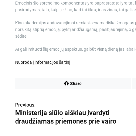
Emocinis šio sprendimo komponentas yra paprastas; tai yra tai, kad 
pasirodymas, taip, kaip jie žino, kad tai tikra; ir aš žinau, tai gal
Kino akademijos apdovanojimai remiasi senamadiška žmogaus pasir
nors kitą stiprią emociją: pyktį ar džiaugsmą, pasibjaurėjimą, o 
sėdite.
AI gali imituoti šių emocijų aspektus, galbūt vieną dieną jas laba
Nuoroda į informacijos šaltinį
Share
Previous:
N
Ministerija siūlo aiškiau įvardyti
a
draudžiamas priemones prie vairo
v