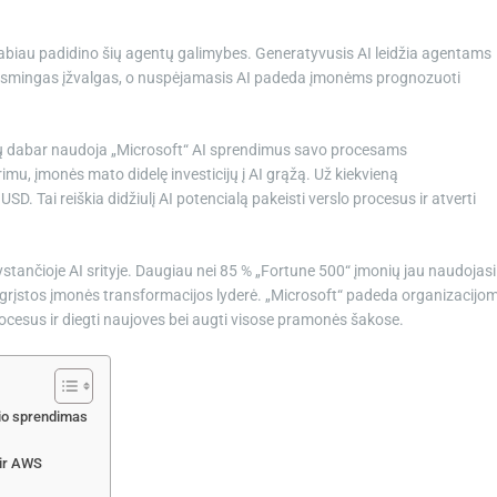
labiau padidino šių agentų galimybes. Generatyvusis AI leidžia agentams
veiksmingas įžvalgas, o nuspėjamasis AI padeda įmonėms prognozuoti
jų dabar naudoja „Microsoft“ AI sprendimus savo procesams
imu, įmonės mato didelę investicijų į AI grąžą. Už kiekvieną
SD. Tai reiškia didžiulį AI potencialą pakeisti verslo procesus ir atverti
ystančioje AI srityje. Daugiau nei 85 % „Fortune 500“ įmonių jau naudojasi
pagrįstos įmonės transformacijos lyderė. „Microsoft“ padeda organizacijo
o procesus ir diegti naujoves bei augti visose pramonės šakose.
žio sprendimas
 ir AWS