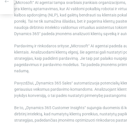
„Microsoft“ AI agentai tampa svarbiais įrankiais organizacijoms,
gti
yra klientų aptarnavimas, kur AI valdomi pokalbių robotai ir virt
kalbos apdorojimą (NLP), kad galėtų bendrauti su klientais pokal
poreikį. Tai ne tik sumažina išlaidas, bet ir pagerina klientų pas
naudoja dirbtinio intelekto valdomus virtualius asistentus tokiom
Dynamics 365“ padeda įmonėms analizuoti klientų sąveiką ir aut
Pardavimų ir rinkodaros srityse „Microsoft“ AI agentai padeda aut
klientais. Analizuodami klientų elgesį, šie agentai gali nustatyti p
strategijas, kaip padidinti pardavimą. Jie taip pat palaiko nuspė
pageidavimus ir pardavimo modelius. Tai padeda įmonėms priimt
našumą.
Pavyzdžiui, „Dynamics 365 Sales“ automatizuoja potencialių klien
geriausius veiksmus pardavimo komandoms. Analizuojant klientų d
įvykdys konversiją, o tai padės nustatyti pirmenybę pastangoms s
Be to, „Dynamics 365 Customer Insights“ sujungia duomenis iš kel
dirbtinį intelektą, kad numatytų klientų poreikius, nustatytų p
strategijas, padedančias įmonėms optimizuoti rinkodaros pastanga