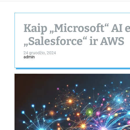
Kaip „Microsoft“ AI 
„Salesforce“ ir AWS
24 gruodžio, 2024
admin