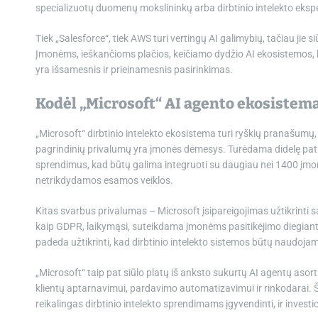
specializuotų duomenų mokslininkų arba dirbtinio intelekto eks
Tiek „Salesforce“, tiek AWS turi vertingų AI galimybių, tačiau jie 
Įmonėms, ieškančioms plačios, keičiamo dydžio AI ekosistemos, 
yra išsamesnis ir prieinamesnis pasirinkimas.
Kodėl „Microsoft“ AI agento ekosistem
„Microsoft“ dirbtinio intelekto ekosistema turi ryškių pranašumų,
pagrindinių privalumų yra įmonės dėmesys. Turėdama didelę patir
sprendimus, kad būtų galima integruoti su daugiau nei 1400 įmonių
netrikdydamos esamos veiklos.
Kitas svarbus privalumas – Microsoft įsipareigojimas užtikrinti 
kaip GDPR, laikymąsi, suteikdama įmonėms pasitikėjimo diegiant
padeda užtikrinti, kad dirbtinio intelekto sistemos būtų naudojamo
„Microsoft“ taip pat siūlo platų iš anksto sukurtų AI agentų aso
klientų aptarnavimui, pardavimo automatizavimui ir rinkodarai. Ši
reikalingas dirbtinio intelekto sprendimams įgyvendinti, ir investicij