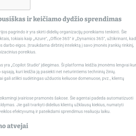
apusiškas ir keičiamo dydžio sprendimas
os pagrindo ir yra skirti didelių organizacijų poreikiams tenkinti. Šie
ais, tokiais kaip „Azure“, „Office 365“ ir „Dynamics 365“, užtikrinant, kad
 darbo eigos. Įtraukdama dirbtinį intelektą į savo įmonės įrankių rinkinį,
nizacinius poreikius.
s yra „Copilot Studio“ įdiegimas. Ši platforma leidžia įmonėms lengvai kur
 sąsają, kuri leidžia ją pasiekti net neturintiems techninių žinių.
 gali atlikti sudėtingas užduotis keliuose domenuose, pvz., klientų
i veiksmingi įvairiose pramonės šakose. Šie agentai padeda automatizuoti
dymas. Jie gali tvarkyti didelius klientų užklausų kiekius, numatyti
 veiklos efektyvumą ir pateikdami sprendimus realiuoju laiku.
o atvejai