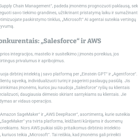
5 Supply Chain Management“, padeda įmonėms prognozuoti paklausą, sek
oreguoti savo tiekimo grandines, užtikrinant pristatymą laiku ir sumažinant
ptimizuojate paskirstymo tinklus, „Microsoft“ AI agentai suteikia vertingų
ktyvumą.
onkurentais: „Salesforce“ ir AWS
rios integracijos, mastelio ir susitelkimo į įmonės poreikius, jos
irtingus privalumus ir apribojimus.
uoja dirbtinį intelektą į savo platformą per „Einstein GPT“ ir „Agentforce“.
ientų sąveiką, individualizuoti turinį ir pagerinti paslaugų pasiūlą. Jis
sirinkimas įmonėms, kurios jau naudoja „Salesforce“ ryšių su klientais
ializuoti, daugiausia dėmesio skiriant santykiams su klientais. Jie
aldymas ar vidaus operacijos.
aip „Amazon SageMaker“ ir „AWS DeepRacer“, asortimentą, kurie suteikia
„SageMaker“ yra tvirta platforma, leidžianti kūrėjams ir duomenų
reikiams. Nors AWS puikiai siūlo pritaikomus dirbtinio intelekto
kuriuos teikia „Microsoft“. Tai reiškia, kad įmonėms gali prireikti