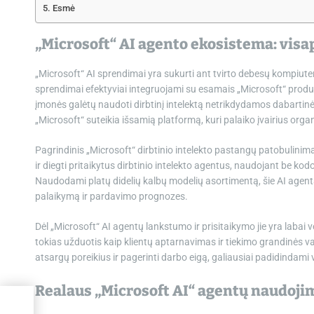
Esmė
„Microsoft“ AI agento ekosistema: vis
„Microsoft“ AI sprendimai yra sukurti ant tvirto debesų kompiuterij
sprendimai efektyviai integruojami su esamais „Microsoft“ produkt
įmonės galėtų naudoti dirbtinį intelektą netrikdydamos dabartinės
„Microsoft“ suteikia išsamią platformą, kuri palaiko įvairius orga
Pagrindinis „Microsoft“ dirbtinio intelekto pastangų patobulinima
ir diegti pritaikytus dirbtinio intelekto agentus, naudojant be kodo
Naudodami platų didelių kalbų modelių asortimentą, šie AI agentai
palaikymą ir pardavimo prognozes.
Dėl „Microsoft“ AI agentų lankstumo ir prisitaikymo jie yra laba
tokias užduotis kaip klientų aptarnavimas ir tiekimo grandinės val
atsargų poreikius ir pagerinti darbo eigą, galiausiai padidindami
Realaus „Microsoft AI“ agentų naudojim
dėl