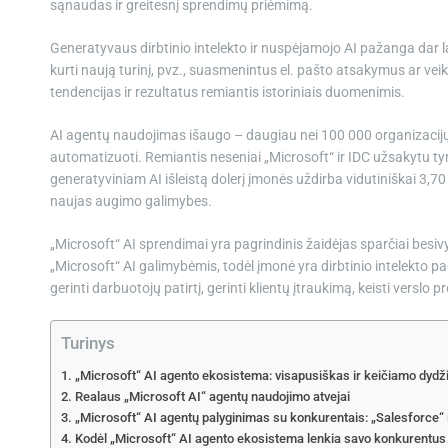
sąnaudas ir greitesnį sprendimų priėmimą.
Generatyvaus dirbtinio intelekto ir nuspėjamojo AI pažanga dar 
kurti naują turinį, pvz., suasmenintus el. pašto atsakymus ar 
tendencijas ir rezultatus remiantis istoriniais duomenimis.
AI agentų naudojimas išaugo – daugiau nei 100 000 organizaci
automatizuoti. Remiantis neseniai „Microsoft“ ir IDC užsakytu tyr
generatyviniam AI išleistą dolerį įmonės uždirba vidutiniškai 3,70 U
naujas augimo galimybes.
„Microsoft“ AI sprendimai yra pagrindinis žaidėjas sparčiai besiv
„Microsoft“ AI galimybėmis, todėl įmonė yra dirbtinio intelekto 
gerinti darbuotojų patirtį, gerinti klientų įtraukimą, keisti versl
Turinys
„Microsoft“ AI agento ekosistema: visapusiškas ir keičiamo dyd
Realaus „Microsoft AI“ agentų naudojimo atvejai
„Microsoft“ AI agentų palyginimas su konkurentais: „Salesforce“
Kodėl „Microsoft“ AI agento ekosistema lenkia savo konkurentus