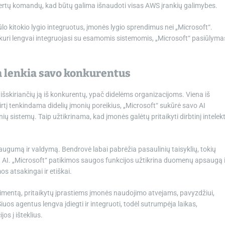
pertų komandų, kad būtų galima išnaudoti visas AWS įrankių galimybes.
siūlo kitokio lygio integruotus, įmonės lygio sprendimus nei „Microsoft“.
kuri lengvai integruojasi su esamomis sistemomis, „Microsoft“ pasiūlyma
a lenkia savo konkurentus
 išskiriančių ją iš konkurentų, ypač didelėms organizacijoms. Viena iš
tį tenkindama didelių įmonių poreikius, „Microsoft“ sukūrė savo AI
 sistemų. Taip užtikrinama, kad įmonės galėtų pritaikyti dirbtinį intelek
saugumą ir valdymą. Bendrovė labai pabrėžia pasaulinių taisyklių, tokių
 AI. „Microsoft“ patikimos saugos funkcijos užtikrina duomenų apsaugą i
s atsakingai ir etiškai.
rtimentą, pritaikytų įprastiems įmonės naudojimo atvejams, pavyzdžiui,
uos agentus lengva įdiegti ir integruoti, todėl sutrumpėja laikas,
os į išteklius.