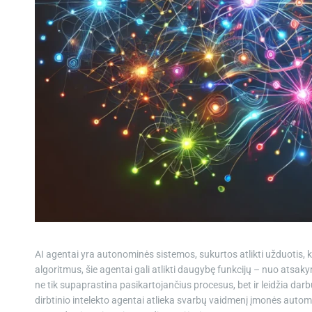
AI agentai yra autonominės sistemos, sukurtos atlikti užduoti
algoritmus, šie agentai gali atlikti daugybę funkcijų – nuo ​​atsa
ne tik supaprastina pasikartojančius procesus, bet ir leidžia darb
dirbtinio intelekto agentai atlieka svarbų vaidmenį įmonės auto