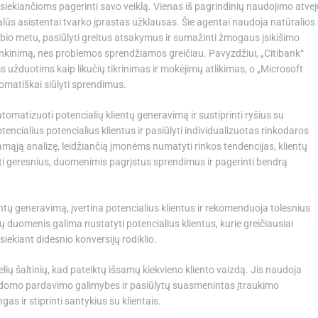
 siekiančioms pagerinti savo veiklą. Vienas iš pagrindinių naudojimo atvej
ualūs asistentai tvarko įprastas užklausas. Šie agentai naudoja natūralios
bio metu, pasiūlyti greitus atsakymus ir sumažinti žmogaus įsikišimo
itenkinimą, nes problemos sprendžiamos greičiau. Pavyzdžiui, „Citibank“
s užduotims kaip likučių tikrinimas ir mokėjimų atlikimas, o „Microsoft
omatiškai siūlyti sprendimus.
omatizuoti potencialių klientų generavimą ir sustiprinti ryšius su
otencialius potencialius klientus ir pasiūlyti individualizuotas rinkodaros
jamąją analizę, leidžiančią įmonėms numatyti rinkos tendencijas, klientų
i geresnius, duomenimis pagrįstus sprendimus ir pagerinti bendrą
tų generavimą, įvertina potencialius klientus ir rekomenduoja tolesnius
uomenis galima nustatyti potencialius klientus, kurie greičiausiai
iekiant didesnio konversijų rodiklio.
ių šaltinių, kad pateiktų išsamų kiekvieno kliento vaizdą. Jis naudoja
apildomo pardavimo galimybes ir pasiūlytų suasmenintas įtraukimo
s ir stiprinti santykius su klientais.