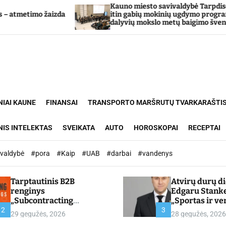
Kauno miesto savivaldybė Tarpdisciplininio
a
itin gabių mokinių ugdymo programos
dalyvių mokslo metų baigimo šventė
NIAI KAUNE
FINANSAI
TRANSPORTO MARŠRUTŲ TVARKARAŠTI
NIS INTELEKTAS
SVEIKATA
AUTO
HOROSKOPAI
RECEPTAI
ivaldybė
#pora
#Kaip
#UAB
#darbai
#vandenys
Tarptautinis B2B
Atvirų durų d
renginys
Edgaru Stank
„Subcontracting
„Sportas ir ve
Meetings 2026“ –
partnerystės,
2
3
29 gegužės, 2026
28 gegužės, 2026
chamber.lt
kuria vertę“ –