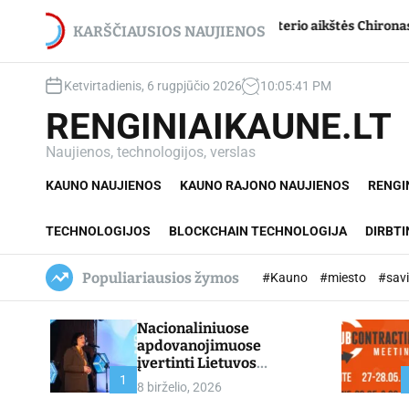
S
net du
Jupiterio aikštės Chironas – atmetimo žaizd
k
KARŠČIAUSIOS NAUJIENOS
i
p
Ketvirtadienis, 6 rugpjūčio 2026
10
:
05
:
42
PM
t
o
RENGINIAIKAUNE.LT
c
o
Naujienos, technologijos, verslas
n
KAUNO NAUJIENOS
KAUNO RAJONO NAUJIENOS
RENGI
t
e
n
TECHNOLOGIJOS
BLOCKCHAIN TECHNOLOGIJA
DIRBTI
t
Populiariausios žymos
#Kauno
#miesto
#sav
Nacionaliniuose
apdovanojimuose
įvertinti Lietuvos
profesinio mokymo
1
8 birželio, 2026
lyderiai