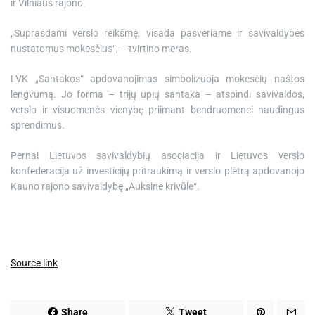
ir Vilniaus rajono.
„Suprasdami verslo reikšmę, visada pasveriame ir savivaldybės
nustatomus mokesčius“, – tvirtino meras.
LVK „Santakos“ apdovanojimas simbolizuoja mokesčių naštos
lengvumą. Jo forma – trijų upių santaka – atspindi savivaldos,
verslo ir visuomenės vienybę priimant bendruomenei naudingus
sprendimus.
Pernai Lietuvos savivaldybių asociacija ir Lietuvos verslo
konfederacija už investicijų pritraukimą ir verslo plėtrą apdovanojo
Kauno rajono savivaldybę „Auksine krivūle“.
Source link
Share
Tweet