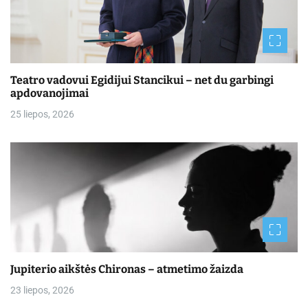
Teatro vadovui Egidijui Stancikui – net du garbingi
apdovanojimai
25 liepos, 2026
Jupiterio aikštės Chironas – atmetimo žaizda
23 liepos, 2026