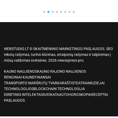
WEBSTUDIO.LT © SKAITMENINIO MARKETINGO PASLAUGOS. SEO
tekstų rašymas, turinio kūrimas, straipsnių rašymas ir talpinimas į
mūsų valdomas svetaines. 2026 newsxpress-pro.
KAUNO NAUJIENOS
KAUNO RAJONO NAUJIENOS
RENGINIAI KAUNE
FINANSAI
TRANSPORTO MARŠRUTŲ TVARKARAŠTIS
TEATRAI
MUZIEJAI
TECHNOLOGIJOS
BLOCKCHAIN TECHNOLOGIJA
DIRBTINIS INTELEKTAS
SVEIKATA
AUTO
HOROSKOPAI
RECEPTAI
PASLAUGOS