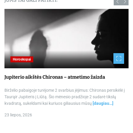
JUMS TAI GALI PATIKTI:
Horoskopai
Jupiterio aikštės Chironas – atmetimo žaizda
Birželio pabaigoje turėjome 2 svarbius įėjimus: Chironas persikėlė į
Taurąir Jupiteris į Liūtą. Šio mėnesio pradžioje 2 sudarė tikslų
kvadratą, sukeldami kai kuriuos giliausius mūsų
[daugiau…]
23 liepos, 2026