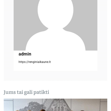
t
a
r
p
į
r
admin
a
https://renginiaikaune.lt
š
ų
Jums tai gali patikti