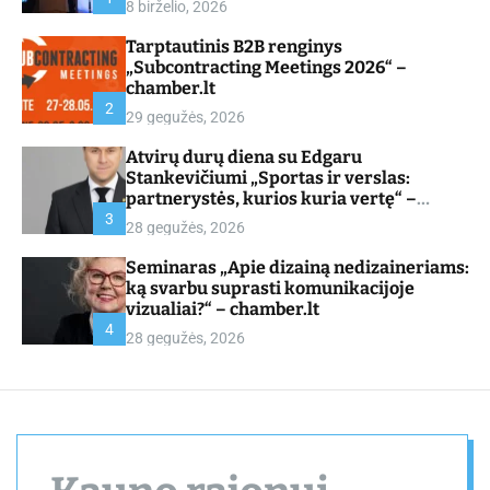
8 birželio, 2026
d
e
Tarptautinis B2B renginys
„Subcontracting Meetings 2026“ –
chamber.lt
2
29 gegužės, 2026
Atvirų durų diena su Edgaru
Stankevičiumi „Sportas ir verslas:
partnerystės, kurios kuria vertę“ –
chamber.lt
3
28 gegužės, 2026
Seminaras „Apie dizainą nedizaineriams:
ką svarbu suprasti komunikacijoje
vizualiai?“ – chamber.lt
4
28 gegužės, 2026