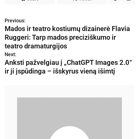
Previous:
N
Mados ir teatro kostiumų dizainerė Flavia
a
Ruggeri: Tarp mados preciziškumo ir
v
teatro dramaturgijos
Next:
i
Anksti pažvelgiau į „ChatGPT Images 2.0“
g
ir ji įspūdinga – išskyrus vieną išimtį
a
c
i
j
a