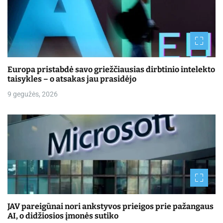
Europa pristabdė savo griežčiausias dirbtinio intelekto
taisykles – o atsakas jau prasidėjo
9 gegužės, 2026
JAV pareigūnai nori ankstyvos prieigos prie pažangaus
AI, o didžiosios įmonės sutiko