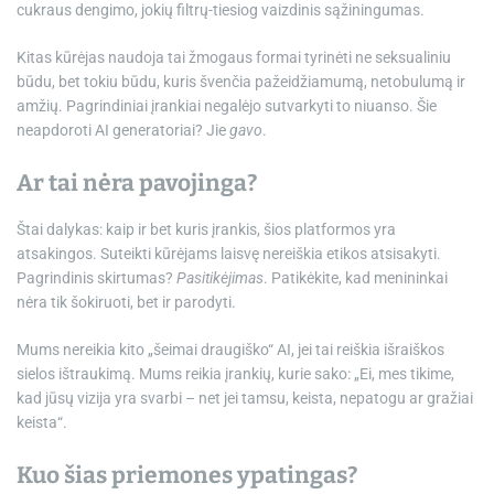
cukraus dengimo, jokių filtrų-tiesiog vaizdinis sąžiningumas.
Kitas kūrėjas naudoja tai žmogaus formai tyrinėti ne seksualiniu
būdu, bet tokiu būdu, kuris švenčia pažeidžiamumą, netobulumą ir
amžių. Pagrindiniai įrankiai negalėjo sutvarkyti to niuanso. Šie
neapdoroti AI generatoriai? Jie
gavo
.
Ar tai nėra pavojinga?
Štai dalykas: kaip ir bet kuris įrankis, šios platformos yra
atsakingos. Suteikti kūrėjams laisvę nereiškia etikos atsisakyti.
Pagrindinis skirtumas?
Pasitikėjimas
. Patikėkite, kad menininkai
nėra tik šokiruoti, bet ir parodyti.
Mums nereikia kito „šeimai draugiško“ AI, jei tai reiškia išraiškos
sielos ištraukimą. Mums reikia įrankių, kurie sako: „Ei, mes tikime,
kad jūsų vizija yra svarbi – net jei tamsu, keista, nepatogu ar gražiai
keista“.
Kuo šias priemones ypatingas?