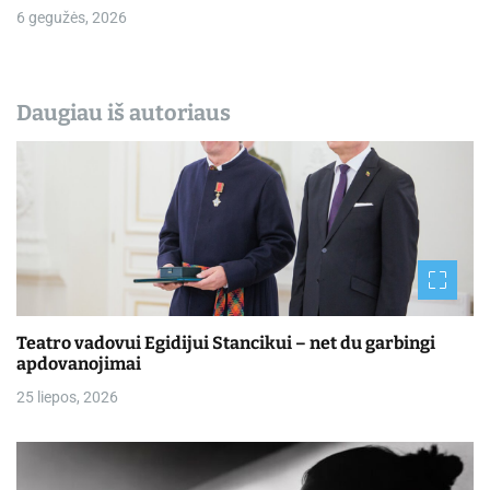
6 gegužės, 2026
Daugiau iš autoriaus
Teatro vadovui Egidijui Stancikui – net du garbingi
apdovanojimai
25 liepos, 2026