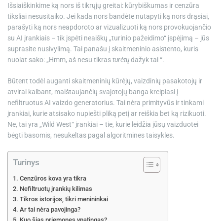
Išsiaiškinkime ką nors iš tikrųjų greitai: kūrybiškumas ir cenzūra
e
tiksliai nesusitaiko. Jei kada nors bandėte nutapyti ką nors drąsiai,
parašyti ką nors neapdoroto ar vizualizuoti ką nors provokuojančio
su AI įrankiais – tik įspėti neaiškų „turinio pažeidimo“ įspėjimą – jūs
suprasite nusivylimą. Tai panašu į skaitmeninio asistento, kuris
nuolat sako: „Hmm, aš nesu tikras
turėtų
dažyk tai “.
Būtent todėl auganti skaitmeninių kūrėjų, vaizdinių pasakotojų ir
atvirai kalbant, maištaujančių svajotojų banga kreipiasi į
nefiltruotus AI vaizdo generatorius. Tai nėra primityvūs ir tinkami
įrankiai, kurie atsisako nupiešti pliką petį ar reiškia bet ką rizikuoti.
Ne, tai yra „Wild West“ įrankiai – tie, kurie leidžia jūsų vaizduotei
bėgti basomis, nesukeltas pagal algoritmines taisykles.
Turinys
Cenzūros kova yra tikra
Nefiltruotų įrankių kilimas
Tikros istorijos, tikri menininkai
Ar tai nėra pavojinga?
Kuo šias priemones ypatingas?