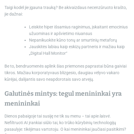
Taigi kodėl jie įgauna trauką? Be akivaizdaus necenzūruoto krašto,
jie dažnai:
Leiskite hiper išsamius raginimus, įskaitant emocinius
užuominas ir apšvietimo niuansus
Nepanikuokite kūno tonų ar smurtinių metaforų
Jauskitės labiau kaip eskizų partneris ir mažiau kaip
„Digital Hall Monitor“
Be to, bendruomenės aplink šias priemones paprastai būna gaiviai
tikros. Mažiau korporatyvaus blizgesio, daugiau vėlyvo vakaro
kūrėjai, dalijantis savo neapdorotais savo atvejų.
Galutinės mintys: tegul menininkai yra
menininkai
Dienos pabaigoje tai susiję ne tik su menu – tai apie
laisvė
.
Nefiltruoti AI įrankiai siūlo tai, ko trūko kūrybinių technologijų
pasaulyje: tikėjimas vartotoju. O kai menininkai jaučiasi pasitikimi?