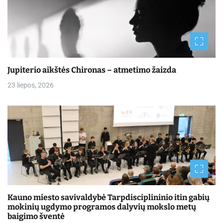
Jupiterio aikštės Chironas – atmetimo žaizda
23 liepos, 2026
Kauno miesto savivaldybė Tarpdisciplininio itin gabių
mokinių ugdymo programos dalyvių mokslo metų
baigimo šventė