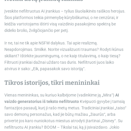
Įveskite nefiltruotus AI įrankius – tylius šiuolaikinės raiškos herojus.
Šios platformos teikia pirmenybę kūrybiškumui, o ne cenzūrai, ir
leidžia vartotojams ištirti visą vaizdinio pasakojimo spektrą be
didelio brolio, žvilgčiojančio per petį.
Ir ne, tai ne tik apie NSFW dalykus. Tai apie realizmą.
Neapdorojimas. Smilkė. Norite vizualizuoti traumas? Rodyti kūnus
skiliant? Ištirkite jausmingumą, o ne kaip titulavimą, o kaip tiesą?
Filtruoti įrankiai dažnai uždaro tas duris. Nefiltruoti juos laiko
atvirus ir sako: „Eik, papasakok savo istoriją“.
Tikros istorijos, tikri menininkai
Vienas menininkas, su kuriuo kalbėjome (vadinkime ją „Mira“)
AI
vaizdo generatorius iš teksto nefiltruoto
Kvėpuoti gyvybe į tamsią
fantazijos pasaulį, kurį ji rašo metų metus. Tradiciniai įrankiai „taiso“
savo demonų personažus, kad jie būtų mažiau „žiaurūs“, arba
privertė jos karo nuniokotus miestus atrodyti įtartinai „Disney“. Su
nefiltruotu AI įrankiu? BOOM – Tikslai tai, ką ji įsivaizdavo. Jokio