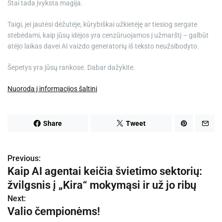
Štai tada įvyksta magija.
Taigi, jei jautėsi dėžutėje, kūrybiškai užkietėję ar tiesiog sergate
stebėdami, kaip jūsų idėjos yra cenzūruojamos į užmarštį – galbūt
atėjo laikas davei AI vaizdo generatorių iš teksto neužsibodyto.
Šepetys yra jūsų rankose. Dabar dažykite.
Nuoroda į informacijos šaltinį
Share
Tweet
Previous:
N
Kaip AI agentai keičia švietimo sektorių:
a
žvilgsnis į „Kira“ mokymąsi ir už jo ribų
v
Next:
Valio čempionėms!
i