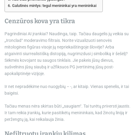
Galutinės mintys: tegul menininkai yra menininkai
Cenzūros kova yra tikra
Pagrindiniai AI įrankiai? Naudinga, taip. Tačiau daugelis jų veikia su
„Ironclad“ moderavimo filtrais. Norite vizualizuoti senovės
mitologines figūras visoje jų nepriekaištingoje šlovėje? Arba
atgaivinti siurrealistišką distopiją, nugrimzdusi į simboliką ir šešėlį?
Sėkmės kovojant su saugos tinklais. Jie pakeis jūsų dievus,
sušvelnins jūsų siaubą ir užfiksuos PG įvertinimą jūsų post-
apokaliptinėje vizijoje.
Ir net nepradėkime nuo nuogybių – -, ar kitaip. Vienas spenelis, ir tai
baigėsi.
Tačiau menas nėra skirtas būti „saugiam“. Tai turėtų
priversti jaustis
.
Ir tam reikia įrankių, kurie pasitikėtų menininkais, kad žinotų liniją ir
peržengtų ją, kai reikalauja žinia.
Nefiltruotų įrankių kilimas