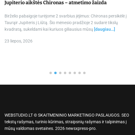
Jupiterio aikštės Chironas – atmetimo žaizda
Birželio pabaigoje turėjome 2 svarbius įėjimus: Chironas persikėlė į
Taurąir Jupiteris į Liūtą. Šio mėnesio pradžioje 2 sudarė tikslų
kvadratą, sukeldami kai kuriuos giliausius mūsų
[daugiau…]
23 liepos, 2026
WEBSTUDIO.LT © SKAITMENINIO MARKETINGO PASLAUGOS. SEO
tekstų rašymas, turinio kūrimas, straipsnių rašymas ir talpinimas į
mūsų valdomas svetaines. 2026 newsxpress-pro.