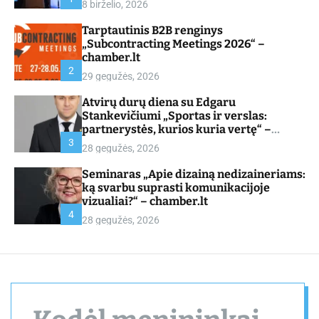
8 birželio, 2026
d
e
Tarptautinis B2B renginys
„Subcontracting Meetings 2026“ –
chamber.lt
2
29 gegužės, 2026
Atvirų durų diena su Edgaru
Stankevičiumi „Sportas ir verslas:
partnerystės, kurios kuria vertę“ –
chamber.lt
3
28 gegužės, 2026
Seminaras „Apie dizainą nedizaineriams:
ką svarbu suprasti komunikacijoje
vizualiai?“ – chamber.lt
4
28 gegužės, 2026