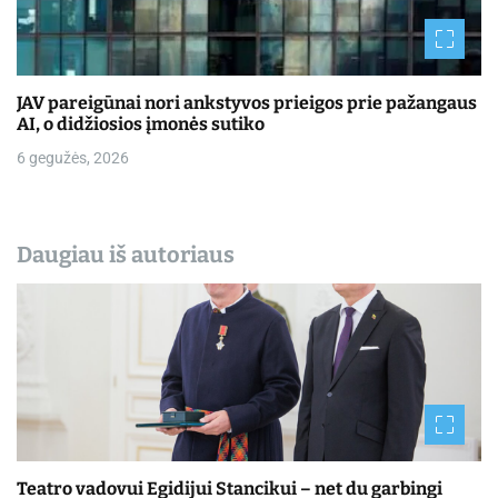
JAV pareigūnai nori ankstyvos prieigos prie pažangaus
AI, o didžiosios įmonės sutiko
6 gegužės, 2026
Daugiau iš autoriaus
Teatro vadovui Egidijui Stancikui – net du garbingi