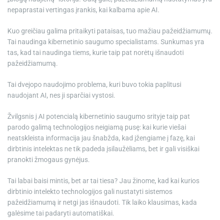
nepaprastai vertingas įrankis, kai kalbama apie AI.
Kuo greičiau galima pritaikyti pataisas, tuo mažiau pažeidžiamumų.
Tai naudinga kibernetinio saugumo specialistams. Sunkumas yra
tas, kad tai naudinga tiems, kurie taip pat norėtų išnaudoti
pažeidžiamumą.
Tai dvejopo naudojimo problema, kuri buvo tokia paplitusi
naudojant AI, nes ji sparčiai vystosi.
Žvilgsnis į AI potencialą kibernetinio saugumo srityje taip pat
parodo galimą technologijos neigiamą pusę: kai kurie viešai
neatskleista informacija jau šnabžda, kad įžengiame į fazę, kai
dirbtinis intelektas ne tik padeda įsilaužėliams, bet ir gali visiškai
pranokti žmogaus gynėjus.
Tai labai baisi mintis, bet ar tai tiesa? Jau žinome, kad kai kurios
dirbtinio intelekto technologijos gali nustatyti sistemos
pažeidžiamumą ir netgi jas išnaudoti. Tik laiko klausimas, kada
galėsime tai padaryti automatiškai.