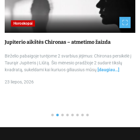
Horoskopai
Jupiterio aikštės Chironas – atmetimo žaizda
Birželio pabaigoje turėjome 2 svarbius įėjimus: Chironas persikėlė į
Taurąir Jupiteris į Liūtą. Šio mėnesio pradžioje 2 sudarė tikslų
kvadratą, sukeldami kai kuriuos giliausius mūsų
[daugiau…]
23 liepos, 2026