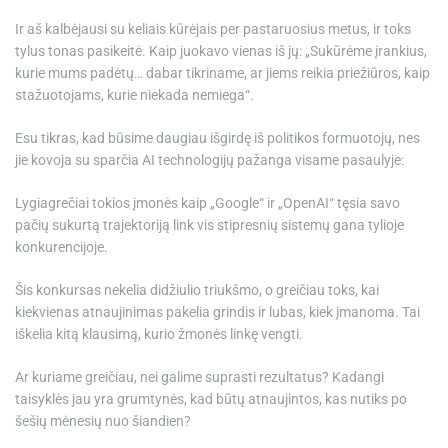
Ir aš kalbėjausi su keliais kūrėjais per pastaruosius metus, ir toks
tylus tonas pasikeitė. Kaip juokavo vienas iš jų: „Sukūrėme įrankius,
kurie mums padėtų… dabar tikriname, ar jiems reikia priežiūros, kaip
stažuotojams, kurie niekada nemiega“.
Esu tikras, kad būsime daugiau išgirdę iš politikos formuotojų, nes
jie kovoja su sparčia AI technologijų pažanga visame pasaulyje:
Lygiagrečiai tokios įmonės kaip „Google“ ir „OpenAI“ tęsia savo
pačių sukurtą trajektoriją link vis stipresnių sistemų gana tylioje
konkurencijoje.
Šis konkursas nekelia didžiulio triukšmo, o greičiau toks, kai
kiekvienas atnaujinimas pakelia grindis ir lubas, kiek įmanoma. Tai
iškelia kitą klausimą, kurio žmonės linkę vengti.
Ar kuriame greičiau, nei galime suprasti rezultatus? Kadangi
taisyklės jau yra grumtynės, kad būtų atnaujintos, kas nutiks po
šešių mėnesių nuo šiandien?