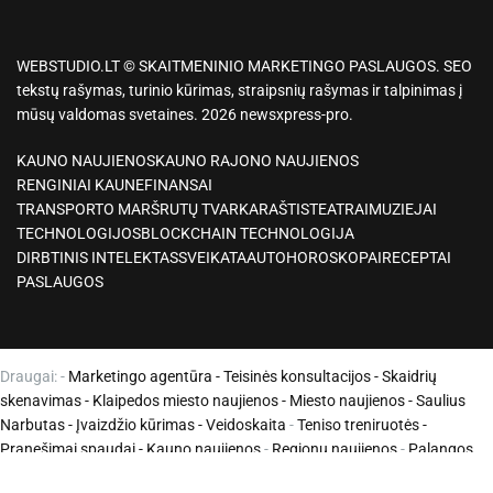
WEBSTUDIO.LT © SKAITMENINIO MARKETINGO PASLAUGOS. SEO
tekstų rašymas, turinio kūrimas, straipsnių rašymas ir talpinimas į
mūsų valdomas svetaines. 2026 newsxpress-pro.
KAUNO NAUJIENOS
KAUNO RAJONO NAUJIENOS
RENGINIAI KAUNE
FINANSAI
TRANSPORTO MARŠRUTŲ TVARKARAŠTIS
TEATRAI
MUZIEJAI
TECHNOLOGIJOS
BLOCKCHAIN TECHNOLOGIJA
DIRBTINIS INTELEKTAS
SVEIKATA
AUTO
HOROSKOPAI
RECEPTAI
PASLAUGOS
Draugai: -
Marketingo agentūra
-
Teisinės konsultacijos
-
Skaidrių
skenavimas
-
Klaipedos miesto naujienos
-
Miesto naujienos
-
Saulius
Narbutas
-
Įvaizdžio kūrimas
-
Veidoskaita
-
Teniso treniruotės
-
Pranešimai spaudai -
Kauno naujienos
-
Regionų naujienos
-
Palangos
naujienos