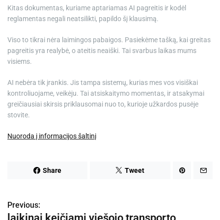
Kitas dokumentas, kuriame aptariamas AI pagreitis ir kodėl
reglamentas negali neatsilikti, papildo šį klausimą.
Viso to tikrai nėra laimingos pabaigos. Pasiekėme tašką, kai greitas
pagreitis yra realybė, o ateitis neaiški. Tai svarbus laikas mums
visiems.
AI nebėra tik įrankis. Jis tampa sistemų, kurias mes vos visiškai
kontroliuojame, veikėju. Tai atsiskaitymo momentas, ir atsakymai
greičiausiai skirsis priklausomai nuo to, kurioje užkardos pusėje
stovite.
Nuoroda į informacijos šaltinį
Share
Tweet
Previous:
N
laikinai keičiami viešojo transporto