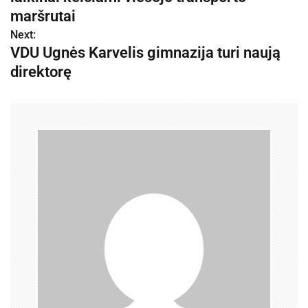
a
maršrutai
v
Next:
VDU Ugnės Karvelis gimnazija turi naują
i
direktorę
g
a
c
i
j
a
t
a
r