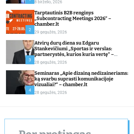
8 birželio, 2026
d
e
Tarptautinis B2B renginys
„Subcontracting Meetings 2026“ –
chamber.lt
2
29 gegužės, 2026
Atvirų durų diena su Edgaru
Stankevičiumi „Sportas ir verslas:
partnerystės, kurios kuria vertę“ –
chamber.lt
3
28 gegužės, 2026
Seminaras „Apie dizainą nedizaineriams:
ką svarbu suprasti komunikacijoje
vizualiai?“ – chamber.lt
4
28 gegužės, 2026