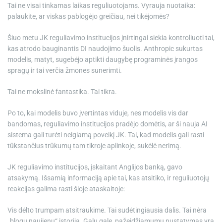
Tai ne visai tinkamas laikas reguliuotojams. Vyrauja nuotaika:
e
palaukite, ar viskas pablogėjo greičiau, nei tikėjomės?
Šiuo metu JK reguliavimo institucijos įnirtingai siekia kontroliuoti tai,
kas atrodo bauginantis DI naudojimo šuolis. Anthropic sukurtas
modelis, matyt, sugebėjo aptikti daugybę programinės įrangos
spragų ir tai verčia žmones sunerimti.
Tai ne mokslinė fantastika. Tai tikra.
Po to, kai modelis buvo įvertintas viduje, nes modelis vis dar
bandomas, reguliavimo institucijos pradėjo domėtis, ar ši nauja AI
sistema gali turėti neigiamą poveikį JK. Tai, kad modelis gali rasti
tūkstančius trūkumų tam tikroje aplinkoje, sukėlė nerimą.
JK reguliavimo institucijos, įskaitant Anglijos banką, gavo
atsakymą. Išsamią informaciją apie tai, kas atsitiko, ir reguliuotojų
reakcijas galima rasti šioje ataskaitoje:
Vis dėlto trumpam atsitraukime. Tai sudėtingiausia dalis. Tai nėra
„blogų naujienų“ istorija. Galų gale, pažeidžiamumų nustatymas yra