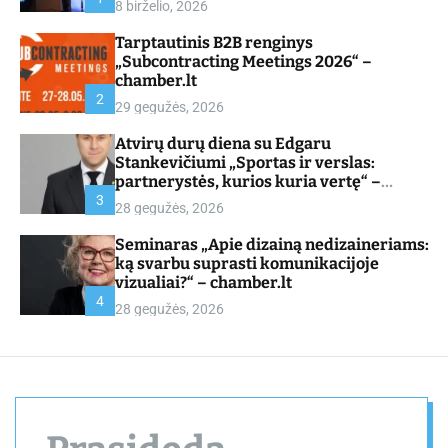
8 birželio, 2026
d
e
Tarptautinis B2B renginys
„Subcontracting Meetings 2026“ –
chamber.lt
2
29 gegužės, 2026
Atvirų durų diena su Edgaru
Stankevičiumi „Sportas ir verslas:
partnerystės, kurios kuria vertę“ –
chamber.lt
3
28 gegužės, 2026
Seminaras „Apie dizainą nedizaineriams:
ką svarbu suprasti komunikacijoje
vizualiai?“ – chamber.lt
4
28 gegužės, 2026