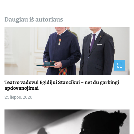
Daugiau iš autoriaus
Teatro vadovui Egidijui Stancikui – net du garbingi
apdovanojimai
25 liepos, 2026