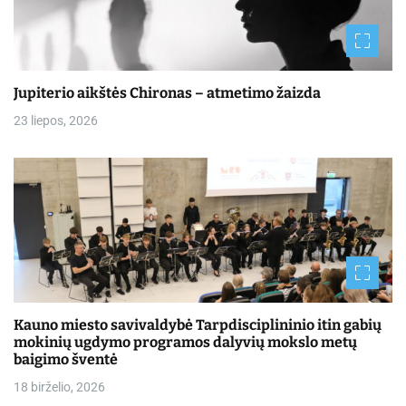
Jupiterio aikštės Chironas – atmetimo žaizda
23 liepos, 2026
Kauno miesto savivaldybė Tarpdisciplininio itin gabių
mokinių ugdymo programos dalyvių mokslo metų
baigimo šventė
18 birželio, 2026