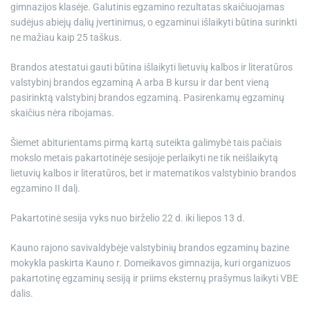
gimnazijos klasėje. Galutinis egzamino rezultatas skaičiuojamas
sudėjus abiejų dalių įvertinimus, o egzaminui išlaikyti būtina surinkti
ne mažiau kaip 25 taškus.
Brandos atestatui gauti būtina išlaikyti lietuvių kalbos ir literatūros
valstybinį brandos egzaminą A arba B kursu ir dar bent vieną
pasirinktą valstybinį brandos egzaminą. Pasirenkamų egzaminų
skaičius nėra ribojamas.
Šiemet abiturientams pirmą kartą suteikta galimybė tais pačiais
mokslo metais pakartotinėje sesijoje perlaikyti ne tik neišlaikytą
lietuvių kalbos ir literatūros, bet ir matematikos valstybinio brandos
egzamino II dalį.
Pakartotinė sesija vyks nuo birželio 22 d. iki liepos 13 d.
Kauno rajono savivaldybėje valstybinių brandos egzaminų bazine
mokykla paskirta Kauno r. Domeikavos gimnazija, kuri organizuos
pakartotinę egzaminų sesiją ir priims eksternų prašymus laikyti VBE
dalis.