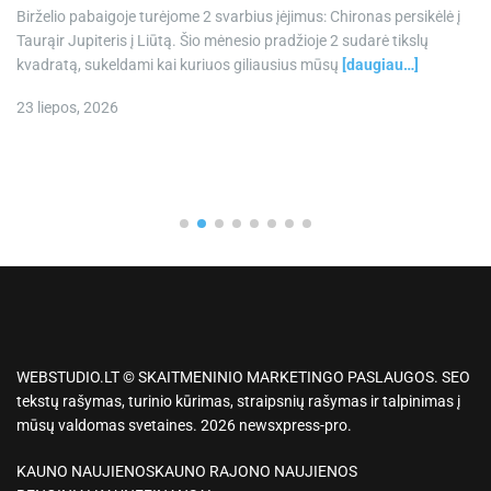
Birželio pabaigoje turėjome 2 svarbius įėjimus: Chironas persikėlė į
Taurąir Jupiteris į Liūtą. Šio mėnesio pradžioje 2 sudarė tikslų
kvadratą, sukeldami kai kuriuos giliausius mūsų
[daugiau…]
23 liepos, 2026
WEBSTUDIO.LT © SKAITMENINIO MARKETINGO PASLAUGOS. SEO
tekstų rašymas, turinio kūrimas, straipsnių rašymas ir talpinimas į
mūsų valdomas svetaines. 2026 newsxpress-pro.
KAUNO NAUJIENOS
KAUNO RAJONO NAUJIENOS