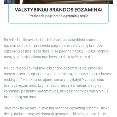
e
Birželio 1 d. lietuvių kalbos ir literatūros valstybinio brandos
egzamino II dalimi prasideda pagrindinės valstybinių brandos
egzaminų sesijos raštu dalis. Visa pagrindinė 2025–2026 mokslo
metų VBE sesija vyksta nuo kovo 30 d. iki birželio 19 d.
Kauno rajono savivaldybėje brandos egzaminus šiais mokslo
metais laikys daugiau kaip 470 abiturientų, 31 eksternas ir 1 buvęs
mokinys. Iš viso Kauno rajone numatyta vykdyti 9 valstybinius
brandos egzaminus. Lyginant su praėjusiais metais, daugiau
kandidatų pasirinko matematikos, fizikos ir chemijos valstybinius
brandos egzaminus.
Šiais mokslo metais valstybinių brandos egzaminų sistema išlieka
dviejų dalių: pirmoji vykdoma III gimnazijos klasėje, o antroji – IV