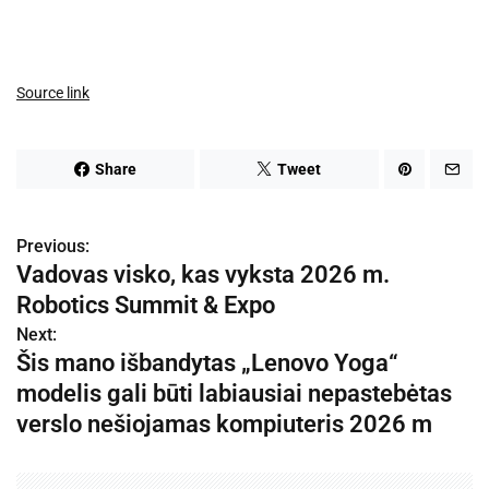
Source link
Share
Tweet
Previous:
N
Vadovas visko, kas vyksta 2026 m.
a
Robotics Summit & Expo
v
Next:
Šis mano išbandytas „Lenovo Yoga“
i
modelis gali būti labiausiai nepastebėtas
g
verslo nešiojamas kompiuteris 2026 m
a