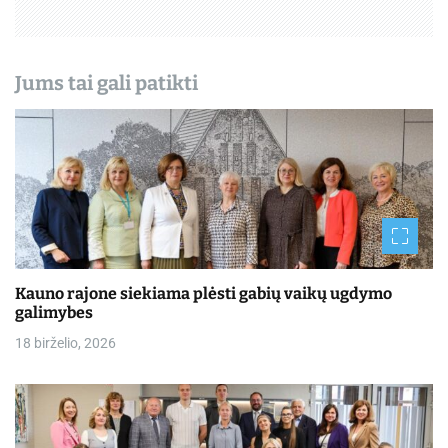
ų
Jums tai gali patikti
Kauno rajone siekiama plėsti gabių vaikų ugdymo
galimybes
18 birželio, 2026