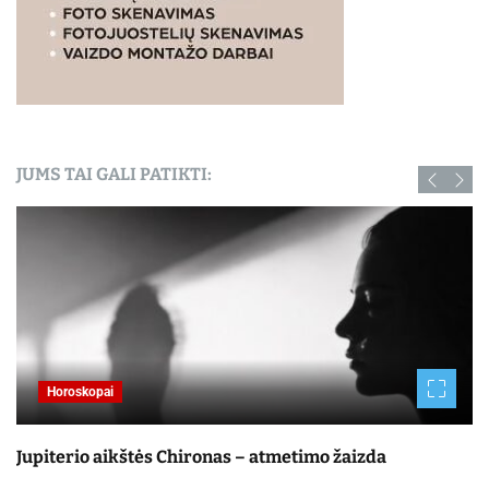
JUMS TAI GALI PATIKTI:
Horoskopai
Jupiterio aikštės Chironas – atmetimo žaizda