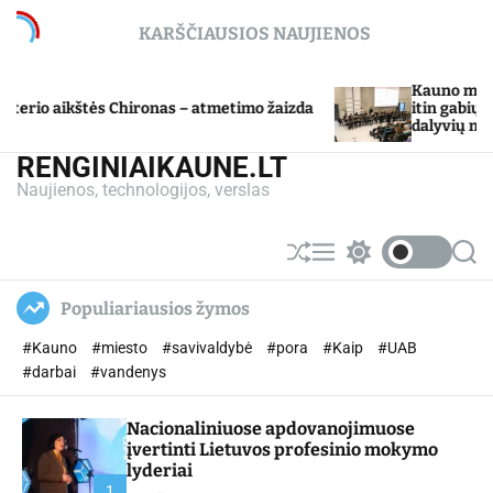
S
KARŠČIAUSIOS NAUJIENOS
k
i
p
Kauno miesto sav
o aikštės Chironas – atmetimo žaizda
t
itin gabių moki
dalyvių mokslo 
o
c
RENGINIAIKAUNE.LT
o
Naujienos, technologijos, verslas
n
t
e
S
M
S
S
n
h
e
w
e
u
n
i
a
t
Populiariausios žymos
ff
u
t
r
l
c
c
#Kauno
#miesto
#savivaldybė
#pora
#Kaip
#UAB
e
h
h
c
#darbai
#vandenys
o
l
Nacionaliniuose apdovanojimuose
o
r
įvertinti Lietuvos profesinio mokymo
m
lyderiai
o
1