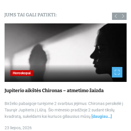
JUMS TAI GALI PATIKTI:
Horoskopai
Jupiterio aikštės Chironas – atmetimo žaizda
Birželio pabaigoje turėjome 2 svarbius įėjimus: Chironas persikėlė į
Taurąir Jupiteris į Liūtą. Šio mėnesio pradžioje 2 sudarė tikslų
kvadratą, sukeldami kai kuriuos giliausius mūsų
[daugiau…]
23 liepos, 2026