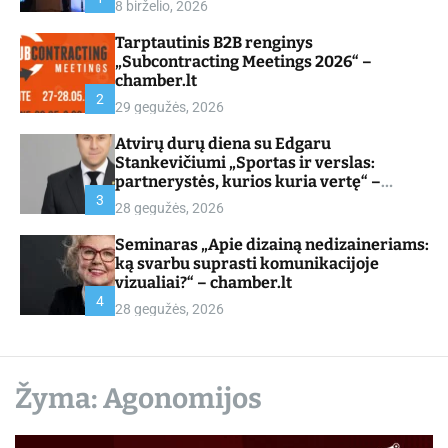
8 birželio, 2026
d
e
Tarptautinis B2B renginys
„Subcontracting Meetings 2026“ –
chamber.lt
2
29 gegužės, 2026
Atvirų durų diena su Edgaru
Stankevičiumi „Sportas ir verslas:
partnerystės, kurios kuria vertę“ –
chamber.lt
3
28 gegužės, 2026
Seminaras „Apie dizainą nedizaineriams:
ką svarbu suprasti komunikacijoje
vizualiai?“ – chamber.lt
4
28 gegužės, 2026
Žyma:
Agonomijos