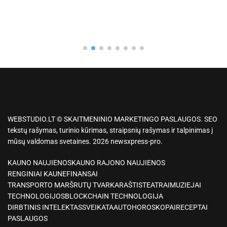
WEBSTUDIO.LT © SKAITMENINIO MARKETINGO PASLAUGOS. SEO
tekstų rašymas, turinio kūrimas, straipsnių rašymas ir talpinimas į
mūsų valdomas svetaines. 2026 newsxpress-pro.
KAUNO NAUJIENOS
KAUNO RAJONO NAUJIENOS
RENGINIAI KAUNE
FINANSAI
TRANSPORTO MARŠRUTŲ TVARKARAŠTIS
TEATRAI
MUZIEJAI
TECHNOLOGIJOS
BLOCKCHAIN TECHNOLOGIJA
DIRBTINIS INTELEKTAS
SVEIKATA
AUTO
HOROSKOPAI
RECEPTAI
PASLAUGOS